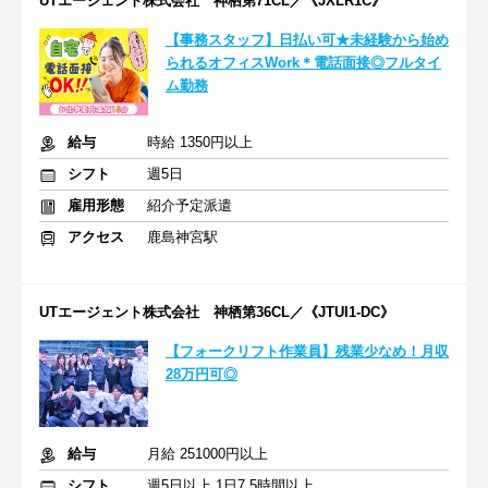
UTエージェント株式会社 神栖第71CL／《JXLR1C》
【事務スタッフ】日払い可★未経験から始め
られるオフィスWork＊電話面接◎フルタイ
ム勤務
給与
時給 1350円以上
シフト
週5日
雇用形態
紹介予定派遣
アクセス
鹿島神宮駅
UTエージェント株式会社 神栖第36CL／《JTUI1-DC》
【フォークリフト作業員】残業少なめ！月収
28万円可◎
給与
月給 251000円以上
シフト
週5日以上 1日7.5時間以上