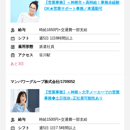
【営業事務】＜神栖市＞高時給！事務未経験
OK★営業サポート事務／車通勤可
給与
時給1650円+交通費一部支給
シフト
週5日 1日8時間以上
雇用形態
派遣社員
アクセス
笹川駅
あと3日
マンパワーグループ株式会社/1709052
【営業事務】＜神栖＞大手メーカーでの営業
事務◆土日祝休♪正社員可能性あり
給与
時給1500円+交通費一部支給
シフト
週5日 1日7.5時間以上