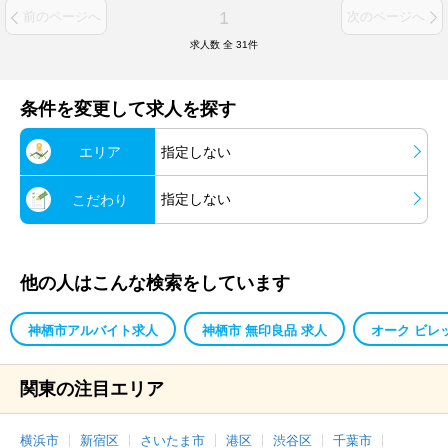
1
前のページへ
次のページへ
求人数 全
31
件
条件を変更して求人を探す
エリア
指定しない
指定しない
こだわり
他の人はこんな検索をしています
神栖市アルバイト求人
神栖市 無印良品 求人
オーク ビレ
関東の注目エリア
横浜市
新宿区
さいたま市
港区
渋谷区
千葉市