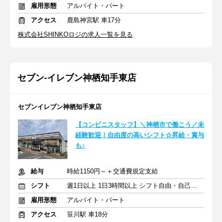
雇用形態
アルバイト・パート
アクセス
鹿島神宮駅 車17分
株式会社SHINKOロジの求人一覧を見る
セブン-イレブン神栖知手東店
セブンイレブン神栖知手東店
【コンビニスタッフ】＼神栖市で働こう／未
経験歓迎！自由度の高いシフト☆昇給・賞与
も♪
給与
時給1150円～＋交通費規定支給
シフト
週1日以上 1日3時間以上 シフト自由・自己申告
雇用形態
アルバイト・パート
アクセス
笹川駅 車18分