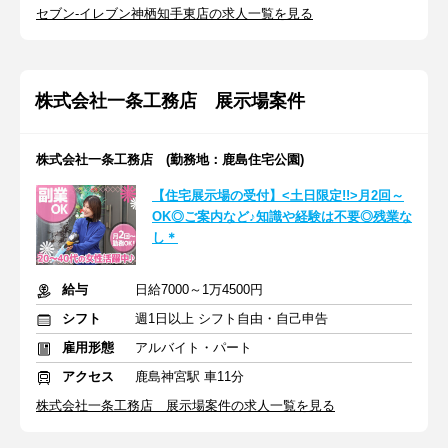
セブン-イレブン神栖知手東店の求人一覧を見る
株式会社一条工務店 展示場案件
株式会社一条工務店 (勤務地：鹿島住宅公園)
【住宅展示場の受付】<土日限定!!>月2回～
OK◎ご案内など♪知識や経験は不要◎残業な
し＊
給与
日給7000～1万4500円
シフト
週1日以上 シフト自由・自己申告
雇用形態
アルバイト・パート
アクセス
鹿島神宮駅 車11分
株式会社一条工務店 展示場案件の求人一覧を見る