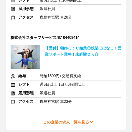
シフト
週5日以上 1日8時間以上
雇用形態
派遣社員
アクセス
鹿島神宮駅 車20分
株式会社スタッフサービス/87-04409414
【受付】朝ゆっくり始業◎残業ほぼなし！営
業サポート業務！未経験ＯＫ◎
給与
時給1500円+交通費支給
シフト
週5日以上 1日7.5時間以上
雇用形態
派遣社員
アクセス
鹿島神宮駅 車23分
この企業の求人一覧を見る