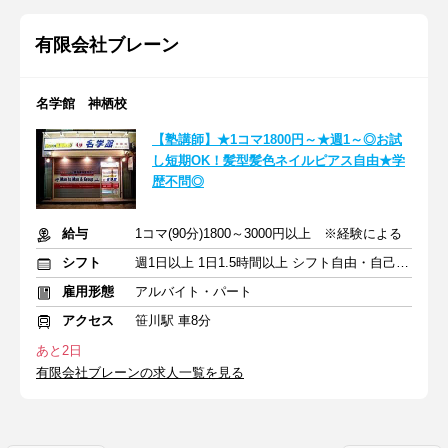
有限会社ブレーン
名学館 神栖校
【塾講師】★1コマ1800円～★週1～◎お試
し短期OK！髪型髪色ネイルピアス自由★学
歴不問◎
給与
1コマ(90分)1800～3000円以上 ※経験による
シフト
週1日以上 1日1.5時間以上 シフト自由・自己申告
雇用形態
アルバイト・パート
アクセス
笹川駅 車8分
あと2日
有限会社ブレーンの求人一覧を見る