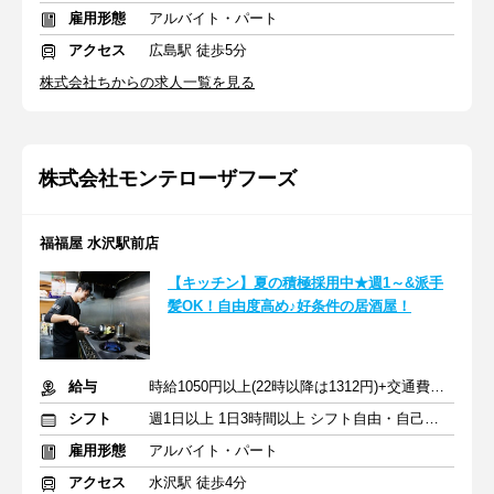
雇用形態
アルバイト・パート
アクセス
広島駅 徒歩5分
株式会社ちからの求人一覧を見る
株式会社モンテローザフーズ
福福屋 水沢駅前店
【キッチン】夏の積極採用中★週1～&派手
髪OK！自由度高め♪好条件の居酒屋！
給与
時給1050円以上(22時以降は1312円)+交通費規定内支給
シフト
週1日以上 1日3時間以上 シフト自由・自己申告
雇用形態
アルバイト・パート
アクセス
水沢駅 徒歩4分