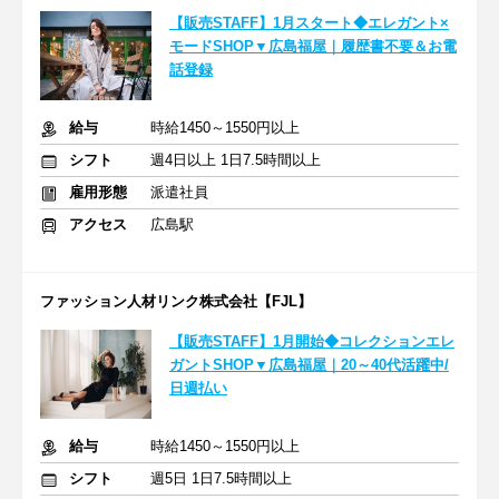
【販売STAFF】1月スタート◆エレガント×
モードSHOP▼広島福屋｜履歴書不要＆お電
話登録
給与
時給1450～1550円以上
シフト
週4日以上 1日7.5時間以上
雇用形態
派遣社員
アクセス
広島駅
ファッション人材リンク株式会社【FJL】
【販売STAFF】1月開始◆コレクションエレ
ガントSHOP▼広島福屋｜20～40代活躍中/
日週払い
給与
時給1450～1550円以上
シフト
週5日 1日7.5時間以上