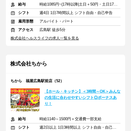
給与
時給1085円~(17時以降|土日＋50円・土日17時以降＋100円)+交通費
シフト
週4日 1日7時間以上 シフト自由・自己申告
雇用形態
アルバイト・パート
アクセス
広島駅 徒歩5分
株式会社ヘルスライフの求人一覧を見る
株式会社ちから
ちから 福屋広島駅前店（52）
【ホール・キッチン】＜3時間～OK＞みんな
の生活に合わせやすいシフト◎ボーナスあ
り！
給与
時給1140～1500円＋交通費一部支給
シフト
週2日以上 1日3時間以上 シフト自由・自己申告