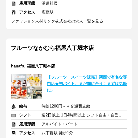
雇用形態
派遣社員
アクセス
広島駅
ファッション人材リンク株式会社の求人一覧を見る
フルーツなかむら福屋八丁堀本店
hanafru 福屋八丁堀本店
【フルーツ・スイーツ販売】関西で有名な専
門店★初バイト、まだ間に合う！まずは気軽
に♪
給与
時給1200円～＋交通費支給
シフト
週2日以上 1日4時間以上 シフト自由・自己申告
雇用形態
アルバイト・パート
アクセス
八丁堀駅 徒歩1分