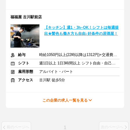
福福屋 古川駅前店
【キッチン】週1・3h~OK！シフトは毎週提
出★髪色も働き方も自由♪好条件の居酒屋！
給与
時給1050円以上(22時以降は1312円)+交通費規定内支給
シフト
週1日以上 1日3時間以上 シフト自由・自己申告
雇用形態
アルバイト・パート
アクセス
古川駅 徒歩5分
この企業の求人一覧を見る
1
前のページへ
次のページへ