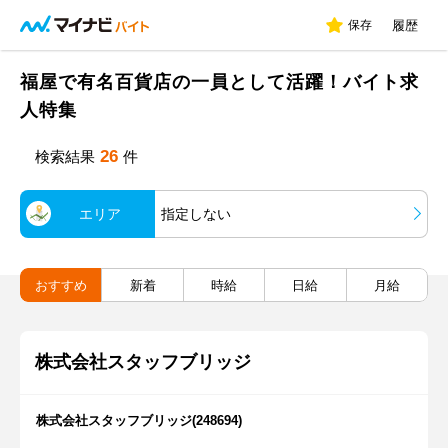
保存
履歴
福屋で有名百貨店の一員として活躍！バイト求
人特集
26
検索結果
件
エリア
指定しない
おすすめ
新着
時給
日給
月給
株式会社スタッフブリッジ
株式会社スタッフブリッジ(248694)