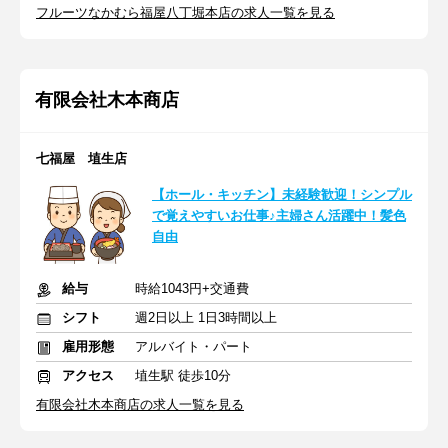
フルーツなかむら福屋八丁堀本店の求人一覧を見る
有限会社木本商店
七福屋 埴生店
【ホール・キッチン】未経験歓迎！シンプル
で覚えやすいお仕事♪主婦さん活躍中！髪色
自由
給与
時給1043円+交通費
シフト
週2日以上 1日3時間以上
雇用形態
アルバイト・パート
アクセス
埴生駅 徒歩10分
有限会社木本商店の求人一覧を見る