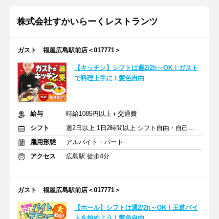
株式会社すかいらーくレストランツ
ガスト 福屋広島駅前店＜017771＞
【キッチン】シフトは週2/2h～OK！ガスト
で料理上手に！髪色自由
給与
時給1085円以上＋交通費
シフト
週2日以上 1日2時間以上 シフト自由・自己申告
雇用形態
アルバイト・パート
アクセス
広島駅 徒歩4分
ガスト 福屋広島駅前店＜017771＞
【ホール】シフトは週2/2h～OK！王道バイ
トを始めよう！髪色自由