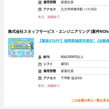
雇用形態
派遣社員
アクセス
九大学研都市駅 バス15分
本日、掲載終了
株式会社スタッフサービス・エンジニアリング (案件NO/sse
【製造STAFF】福岡県福岡市東区│《自
給与
時給2000円以上
シフト
週5日
雇用形態
派遣社員
アクセス
千早駅 徒歩5分
本日、掲載終了
この企業の求人一覧を見