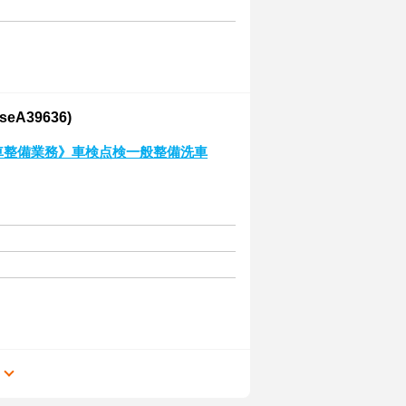
A39636)
動車整備業務》車検点検一般整備洗車
る