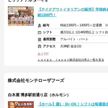
ピッツァ アル ターイオ
【テイクアウトイタリアンの販売】学校終
給1300円！
給与
時給1300円～1400円＋交通費
シフト
週2日以上 1日4時間以上 シフト
雇用形態
アルバイト・パート
アクセス
天神駅 徒歩2分
あと2日
Ｌａｎｇａ Ｊａｐａｎ株式会社の求人一覧を見る
株式会社モンテローザフーズ
白木屋 博多駅前通り店（ホルモン）
【ホール】週1・3h~OK！シフトは毎週提