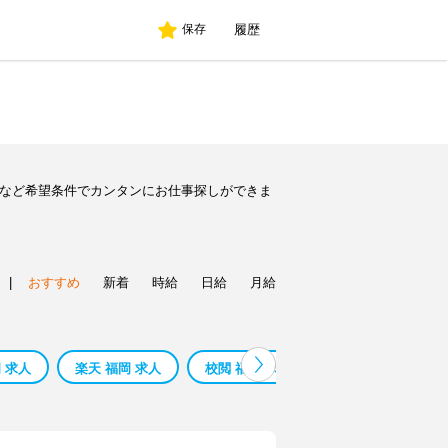
履歴
保存
人など希望条件でカンタンにお仕事探しができま
|
おすすめ
新着
時給
日給
月給
 求人
楽天 福岡 求人
校閲 福岡 求人
求人福岡 パート