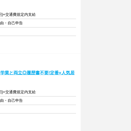
0円)+交通費規定内支給
自由・自己申告
~学業と両立◎履歴書不要!定番×人気居
0円)+交通費規定内支給
自由・自己申告