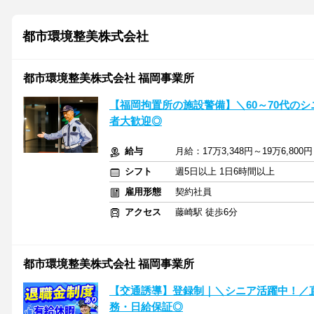
都市環境整美株式会社
都市環境整美株式会社 福岡事業所
【福岡拘置所の施設警備】＼60～70代の
者大歓迎◎
給与
月給：17万3,348円～19万6,800円
シフト
週5日以上 1日6時間以上
雇用形態
契約社員
アクセス
藤崎駅 徒歩6分
都市環境整美株式会社 福岡事業所
【交通誘導】登録制｜＼シニア活躍中！／
務・日給保証◎