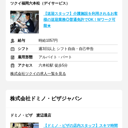
ツクイ福岡六本松（デイサービス）
【送迎スタッフ】介護施設を利用されるお客
様の送迎業務◎普通免許でOK！Wワーク可
能★
給与
時給1057円
シフト
週3日以上 シフト自由・自己申告
雇用形態
アルバイト・パート
アクセス
六本松駅 徒歩5分
株式会社ツクイの求人一覧を見る
株式会社ドミノ・ピザジャパン
ドミノ・ピザ 渡辺通店
【ドミノ・ピザの店内スタッフ】スキマ時間