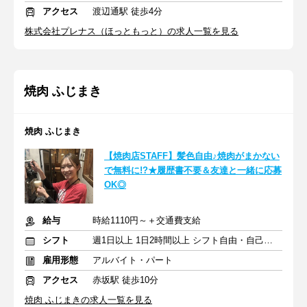
アクセス
渡辺通駅 徒歩4分
株式会社プレナス（ほっともっと）の求人一覧を見る
焼肉 ふじまき
焼肉 ふじまき
【焼肉店STAFF】髪色自由♪焼肉がまかない
で無料に!?★履歴書不要＆友達と一緒に応募
OK◎
給与
時給1110円～＋交通費支給
シフト
週1日以上 1日2時間以上 シフト自由・自己申告
雇用形態
アルバイト・パート
アクセス
赤坂駅 徒歩10分
焼肉 ふじまきの求人一覧を見る