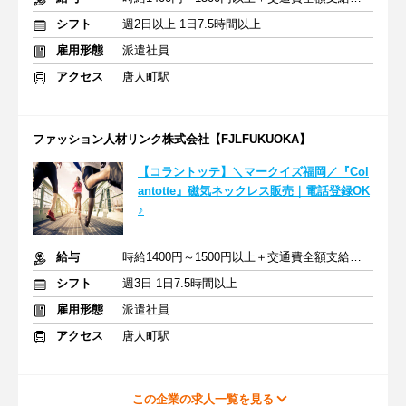
シフト
週2日以上 1日7.5時間以上
雇用形態
派遣社員
アクセス
唐人町駅
ファッション人材リンク株式会社【FJLFUKUOKA】
【コラントッテ】＼マークイズ福岡／『Col
antotte』磁気ネックレス販売｜電話登録OK
♪
給与
時給1400円～1500円以上＋交通費全額支給あり
シフト
週3日 1日7.5時間以上
雇用形態
派遣社員
アクセス
唐人町駅
この企業の求人一覧を見る