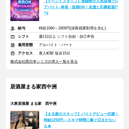
【イベントスタッフ】登録制☆人気会場でレ
アバイト♪単発・短期OK！友達と応募歓迎(^
^)/
給与
時給1060～1800円(深夜残業割増を含む)
シフト
週1日以上 シフト自由・自己申告
雇用形態
アルバイト・パート
アクセス
唐人町駅 徒歩15分
株式会社西日本シミズの求人一覧を見る
居酒屋まる家西中洲
大衆居酒屋 まる家 西中洲
【まる家のスタッフ】バイトデビュー応援！
時給1250円~♪スキマ時間に稼ぐ◎まかない
も★