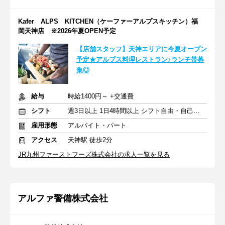
Kafer ALPS KITCHEN（ケーファーアルプスキッチン）福
岡天神店 ※2026年夏OPEN予定
【店舗スタッフ】天神エリアに今夏オープン
予定★アルプス料理レストラン♪ランチ帯募
集◎
給与
時給1400円～ +交通費
シフト
週3日以上 1日4時間以上 シフト自由・自己申告
雇用形態
アルバイト・パート
アクセス
天神駅 徒歩2分
JR九州ファーストフーズ株式会社の求人一覧を見る
アルファ警備株式会社