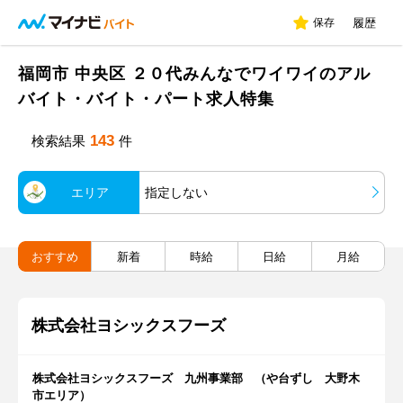
保存
履歴
福岡市 中央区 ２０代みんなでワイワイのアル
バイト・バイト・パート求人特集
143
検索結果
件
エリア
指定しない
おすすめ
新着
時給
日給
月給
株式会社ヨシックスフーズ
株式会社ヨシックスフーズ 九州事業部 （や台ずし 大野木
市エリア）