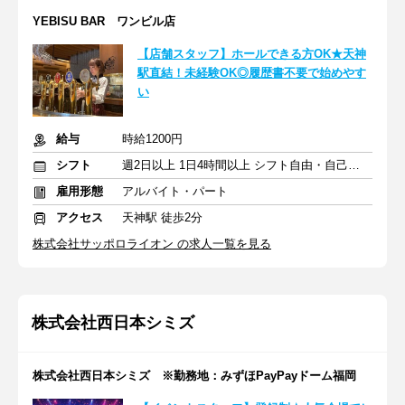
YEBISU BAR ワンビル店
【店舗スタッフ】ホールできる方OK★天神
駅直結！未経験OK◎履歴書不要で始めやす
い
給与
時給1200円
シフト
週2日以上 1日4時間以上 シフト自由・自己申告
雇用形態
アルバイト・パート
アクセス
天神駅 徒歩2分
株式会社サッポロライオン の求人一覧を見る
株式会社西日本シミズ
株式会社西日本シミズ ※勤務地：みずほPayPayドーム福岡