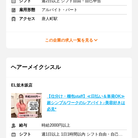
シフト
週2日以上 シフト自由・自己申告
雇用形態
アルバイト・パート
アクセス
唐人町駅
この企業の求人一覧を見る
ヘアーメイクシスル
EL並木坂店
【仕分け・梱包staff】≪日払い＆単発OK≫
超シンプルワークのレアバイト♪美容好きは
必見*
給与
時給2000円以上
シフト
週1日以上 1日1時間以内 シフト自由・自己申告