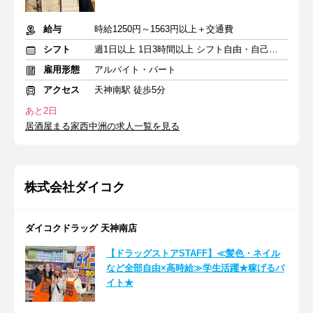
給与
時給1250円～1563円以上＋交通費
シフト
週1日以上 1日3時間以上 シフト自由・自己申告
雇用形態
アルバイト・パート
アクセス
天神南駅 徒歩5分
あと2日
居酒屋まる家西中洲の求人一覧を見る
株式会社ダイコク
ダイコクドラッグ 天神南店
【ドラッグストアSTAFF】≪髪色・ネイル
など全部自由×高時給≫学生活躍★稼げるバ
イト★