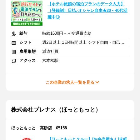
【ホテル旅館の宿泊プランのデータ入力】
［登録制］日払♪オシャレ自由★20～40代活
躍中◎
給与
時給1600円～＋交通費支給
シフト
週2日以上 1日4時間以上 シフト自由・自己申告
雇用形態
派遣社員
アクセス
六本松駅
この企業の求人一覧を見る
株式会社プレナス（ほっともっと）
ほっともっと 高砂店 65158
【ほっともっとクルー】[お弁当屋さん]未経