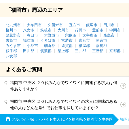
「福岡市」周辺のエリア
北九州市
大牟田市
久留米市
直方市
飯塚市
田川市
柳川市
八女市
筑後市
大川市
行橋市
豊前市
中間市
筑紫野市
春日市
大野城市
宗像市
太宰府市
糸島市
古賀市
福津市
うきは市
宮若市
嘉麻市
朝倉市
みやま市
小郡市
朝倉郡
遠賀郡
糟屋郡
嘉穂郡
鞍手郡
田川郡
筑紫郡
築上郡
三井郡
三潴郡
京都郡
八女郡
よくあるご質問
福岡市 中央区 ２０代みんなでワイワイに関連する求人は何
件ありますか？
福岡市 中央区 ２０代みんなでワイワイの求人に興味のある
他の人はどんな条件でお仕事を探していますか？
アルバイト探し・バイト求人TOP
福岡県
福岡市
中央区
福岡