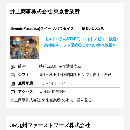
井上商事株式会社 東京営業所
SweetsParadise(スイーツパラダイス） 福岡パルコ店
【スイパラのSTAFF】バイトデビュー歓迎♪
高時給＆シフト柔軟◎まかない食べ放題☆
給与
時給1200円＋交通費支給
シフト
週4日以上 1日3時間以上 シフト自由・自己申告
雇用形態
アルバイト・パート
アクセス
天神駅 徒歩1分
井上商事株式会社 東京営業所 の求人一覧を見る
JR九州ファーストフーズ株式会社