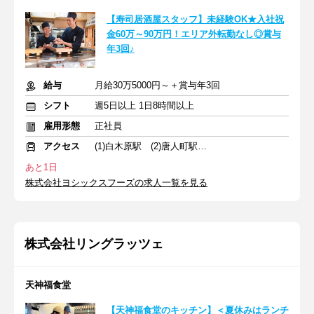
【寿司居酒屋スタッフ】未経験OK★入社祝
金60万～90万円！エリア外転勤なし◎賞与
年3回♪
給与
月給30万5000円～＋賞与年3回
シフト
週5日以上 1日8時間以上
雇用形態
正社員
アクセス
(1)白木原駅 (2)唐人町駅 (3)行橋駅
あと1日
株式会社ヨシックスフーズの求人一覧を見る
株式会社リングラッツェ
天神福食堂
【天神福食堂のキッチン】＜夏休みはランチ