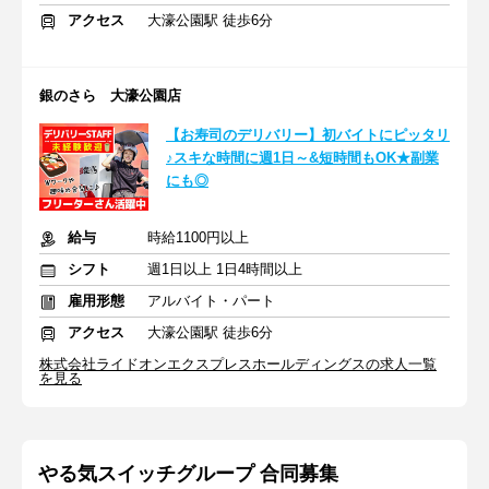
アクセス
大濠公園駅 徒歩6分
銀のさら 大濠公園店
【お寿司のデリバリー】初バイトにピッタリ
♪スキな時間に週1日～&短時間もOK★副業
にも◎
給与
時給1100円以上
シフト
週1日以上 1日4時間以上
雇用形態
アルバイト・パート
アクセス
大濠公園駅 徒歩6分
株式会社ライドオンエクスプレスホールディングスの求人一覧
を見る
やる気スイッチグループ 合同募集