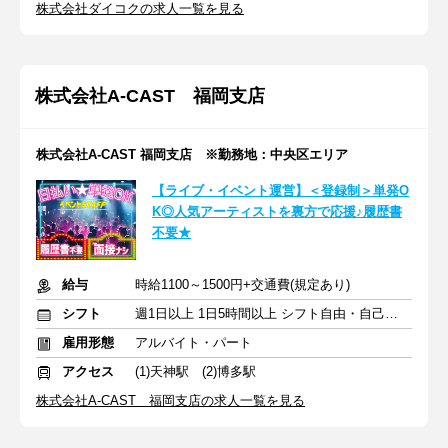
株式会社ダイコクの求人一覧を見る
株式会社A-CAST 福岡支店
株式会社A-CAST 福岡支店 ※勤務地：中央区エリア
【ライブ・イベント運営】＜登録制＞単発O
K◎人気アーティストを裏方で応援♪履歴書
不要★
給与
時給1100～1500円+交通費(規定あり)
シフト
週1日以上 1日5時間以上 シフト自由・自己申告
雇用形態
アルバイト・パート
アクセス
(1)天神駅 (2)博多駅
株式会社A-CAST 福岡支店の求人一覧を見る