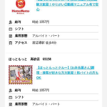
験大歓迎！やりがい◎動画マニュアル有で安
心
給与
時給 1057円
シフト
雇用形態
アルバイト・パート
アクセス
渡辺通駅 徒歩4分
ほっともっと 高砂店 65158
【ほっともっとクルー】[お弁当屋さん]調
理・接客が好きな方大歓迎！初バイトの方も
OK
給与
時給 1057円
シフト
雇用形態
アルバイト・パート