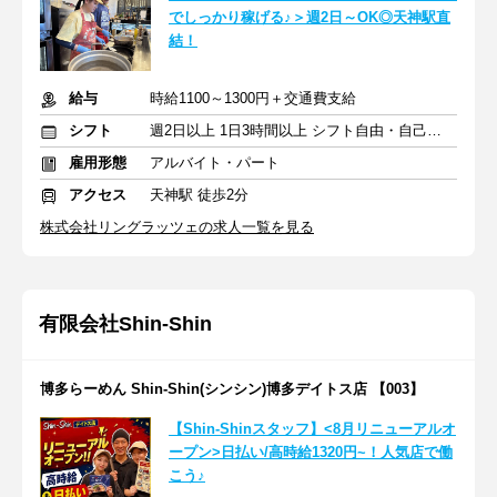
でしっかり稼げる♪＞週2日～OK◎天神駅直
結！
給与
時給1100～1300円＋交通費支給
シフト
週2日以上 1日3時間以上 シフト自由・自己申告
雇用形態
アルバイト・パート
アクセス
天神駅 徒歩2分
株式会社リングラッツェの求人一覧を見る
有限会社Shin-Shin
博多らーめん Shin-Shin(シンシン)博多デイトス店 【003】
【Shin-Shinスタッフ】<8月リニューアルオ
ープン>日払い/高時給1320円~！人気店で働
こう♪