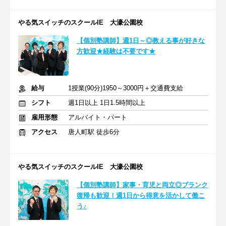
やる気スイッチのスクールIE 大濠公園校
【個別塾講師】週1日～◎教える事が好きな
方歓迎★経験は不要です★
給与
1授業(90分)1950～3000円＋交通費支給
シフト
週1日以上 1日1.5時間以上
雇用形態
アルバイト・パート
アクセス
唐人町駅 徒歩6分
やる気スイッチのスクールIE 大濠公園校
【個別塾講師】家事・育児と両立◎ブランク
復帰も歓迎！週1日から得意を活かして働こ
う♪