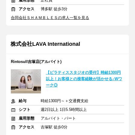
雇用形態
正社員
アクセス
博多駅 徒歩3分
合同会社ＳＨＡＭＢＬＥＳの求人一覧を見る
株式会社LAVA International
Rintosull吉塚店(アルバイト)
【ピラティススタジオの受付】時給1300円
以上！お客様との接客経験が活かせる♪Wワ
ーク◎
給与
時給1300円～＋交通費支給
シフト
週2日以上 1日5.5時間以上
雇用形態
アルバイト・パート
アクセス
吉塚駅 徒歩0分