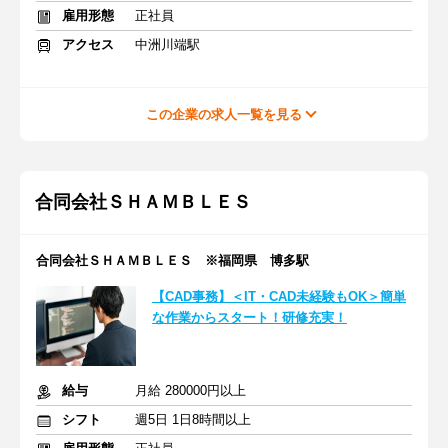
雇用形態
正社員
アクセス
中洲川端駅
この企業の求人一覧を見る
合同会社ＳＨＡＭＢＬＥＳ
合同会社ＳＨＡＭＢＬＥＳ ※福岡県 博多駅
【CAD事務】＜IT・CAD未経験もOK＞簡単
な作業からスタート！研修充実！
給与
月給 280000円以上
シフト
週5日 1日8時間以上