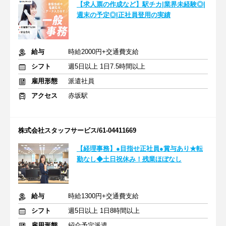
【求人票の作成など】駅チカ|業界未経験◎|
週末の予定◎|正社員登用の実績
給与
時給2000円+交通費支給
シフト
週5日以上 1日7.5時間以上
雇用形態
派遣社員
アクセス
赤坂駅
株式会社スタッフサービス/61-04411669
【経理事務】●目指せ正社員●賞与あり★転
勤なし◆土日祝休み！残業ほぼなし
給与
時給1300円+交通費支給
シフト
週5日以上 1日8時間以上
雇用形態
紹介予定派遣