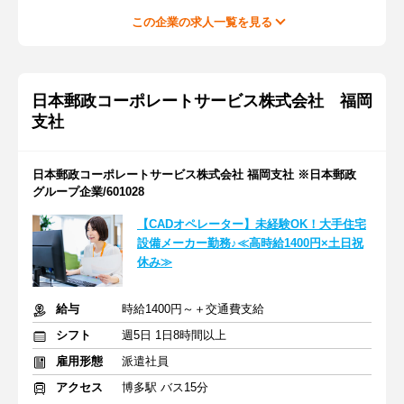
この企業の求人一覧を見る
日本郵政コーポレートサービス株式会社 福岡
支社
日本郵政コーポレートサービス株式会社 福岡支社 ※日本郵政
グループ企業/601028
【CADオペレーター】未経験OK！大手住宅
設備メーカー勤務♪≪高時給1400円×土日祝
休み≫
給与
時給1400円～＋交通費支給
シフト
週5日 1日8時間以上
雇用形態
派遣社員
アクセス
博多駅 バス15分