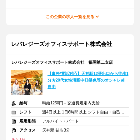
この企業の求人一覧を見る
レバレジーズオフィスサポート株式会社
レバレジーズオフィスサポート株式会社 福岡第二支店
【事務/電話対応】天神駅12番出口から徒歩1
分★20代女性活躍中◎髪色等のオシャレall
自由
給与
時給1250円＋交通費規定内支給
シフト
週4日以上 1日6時間以上 シフト自由・自己申告
雇用形態
アルバイト・パート
アクセス
天神駅 徒歩3分
あと1日