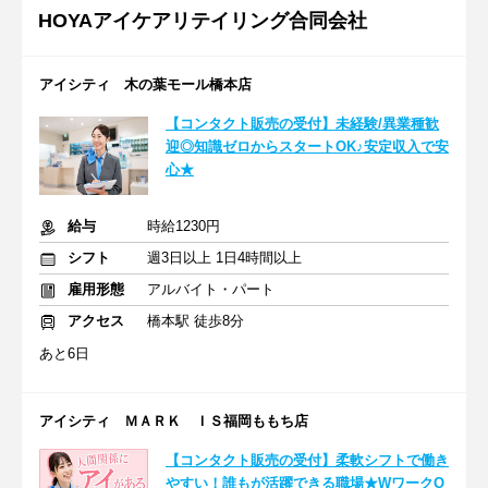
HOYAアイケアリテイリング合同会社
アイシティ 木の葉モール橋本店
【コンタクト販売の受付】未経験/異業種歓
迎◎知識ゼロからスタートOK♪安定収入で安
心★
給与
時給1230円
シフト
週3日以上 1日4時間以上
雇用形態
アルバイト・パート
アクセス
橋本駅 徒歩8分
あと6日
アイシティ ＭＡＲＫ ＩＳ福岡ももち店
【コンタクト販売の受付】柔軟シフトで働き
やすい！誰もが活躍できる職場★WワークO