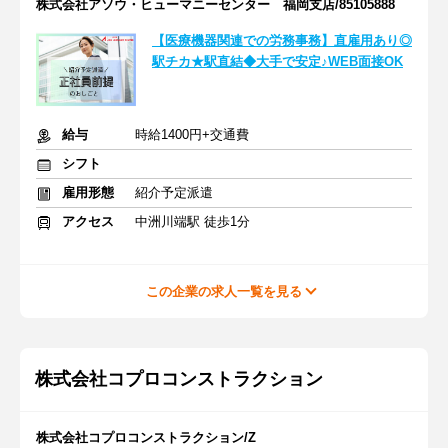
株式会社アソウ・ヒューマニーセンター 福岡支店/85105888
【医療機器関連での労務事務】直雇用あり◎
駅チカ★駅直結◆大手で安定♪WEB面接OK
給与
時給1400円+交通費
シフト
雇用形態
紹介予定派遣
アクセス
中洲川端駅 徒歩1分
この企業の求人一覧を見る
株式会社コプロコンストラクション
株式会社コプロコンストラクション/Z