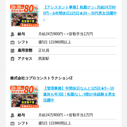
【アシスタント事務】転勤ナシ♪月給24万80
0円～&年間休日125日★20～30代男女活躍中
♪
給与
月給24万800円～+皆勤手当1万円
シフト
週5日 1日8時間以上
雇用形態
正社員
アクセス
西新駅
株式会社コプロコンストラクション/Z
【管理事務】年間休日なんと125日★9～10
連休も年3回！転勤なし♪8割が未経験＆男女
活躍中
給与
月給24万800円～+皆勤手当1万円
シフト
週5日 1日8時間以上