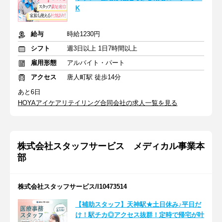
K
給与
時給1230円
シフト
週3日以上 1日7時間以上
雇用形態
アルバイト・パート
アクセス
唐人町駅 徒歩14分
あと6日
HOYAアイケアリテイリング合同会社の求人一覧を見る
株式会社スタッフサービス メディカル事業本
部
株式会社スタッフサービス/I10473514
【補助スタッフ】天神駅★土日休み♪平日だ
け！駅チカ◎アクセス抜群！定時で帰宅が叶