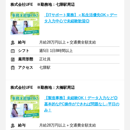
株式会社UFE ※勤務地：七隈駅周辺
【ITサポート業務】＜私生活優先OK＞デー
タ入力中心で未経験歓迎◎
給与
月給28万円以上＋交通費全額支給
シフト
週5日 1日8時間以上
雇用形態
正社員
アクセス
七隈駅
株式会社UFE ※勤務地：大橋駅周辺
【製造事務】未経験OK！データ入力など◎
基本的なPC操作ができれば問題なし♪平日の
み！
給与
月給28万円以上＋交通費全額支給