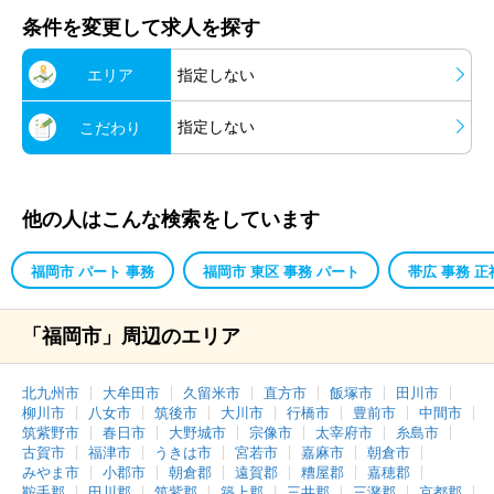
条件を変更して求人を探す
エリア
指定しない
指定しない
こだわり
他の人はこんな検索をしています
福岡市 パート 事務
福岡市 東区 事務 パート
帯広 事務 正
「福岡市」周辺のエリア
北九州市
大牟田市
久留米市
直方市
飯塚市
田川市
柳川市
八女市
筑後市
大川市
行橋市
豊前市
中間市
筑紫野市
春日市
大野城市
宗像市
太宰府市
糸島市
古賀市
福津市
うきは市
宮若市
嘉麻市
朝倉市
みやま市
小郡市
朝倉郡
遠賀郡
糟屋郡
嘉穂郡
鞍手郡
田川郡
筑紫郡
築上郡
三井郡
三潴郡
京都郡