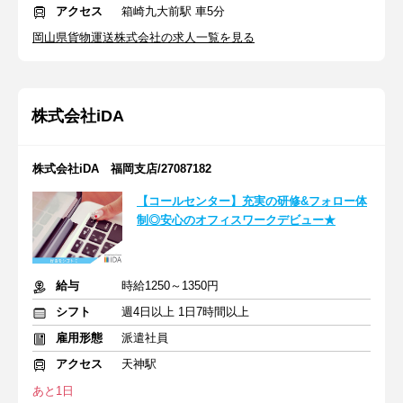
アクセス
箱崎九大前駅 車5分
岡山県貨物運送株式会社の求人一覧を見る
株式会社iDA
株式会社iDA 福岡支店/27087182
【コールセンター】充実の研修&フォロー体
制◎安心のオフィスワークデビュー★
給与
時給1250～1350円
シフト
週4日以上 1日7時間以上
雇用形態
派遣社員
アクセス
天神駅
あと1日