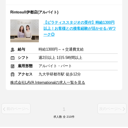
Rintosull伊都店(アルバイト)
【ピラティススタジオの受付】時給1300円
以上！お客様との接客経験が活かせる♪Wワ
ーク◎
給与
時給1300円～＋交通費支給
シフト
週2日以上 1日5.5時間以上
雇用形態
アルバイト・パート
アクセス
九大学研都市駅 徒歩12分
株式会社LAVA Internationalの求人一覧を見る
1
前のページへ
次のページへ
求人数 全
210
件