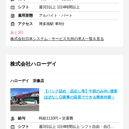
シフト
週3日以上 1日4時間以上
雇用形態
アルバイト・パート
アクセス
博多南駅 車8分
あと3日
株式会社日本システム・サービス九州の求人一覧を見る
株式会社ハローデイ
ハローデイ 宗像店
【パック詰め・品出し等】午前のみ4h♪接客
ほぼなし◎家事の延長でできる簡単作業！
給与
時給1110円＋交通費
シフト
週3日以上 1日4時間以上 シフト自由・自己申告