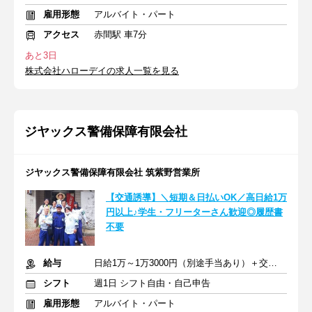
雇用形態
アルバイト・パート
アクセス
赤間駅 車7分
あと3日
株式会社ハローデイの求人一覧を見る
ジヤックス警備保障有限会社
ジヤックス警備保障有限会社 筑紫野営業所
【交通誘導】＼短期＆日払いOK／高日給1万
円以上♪学生・フリーターさん歓迎◎履歴書
不要
給与
日給1万～1万3000円（別途手当あり）＋交通費支給
シフト
週1日 シフト自由・自己申告
雇用形態
アルバイト・パート