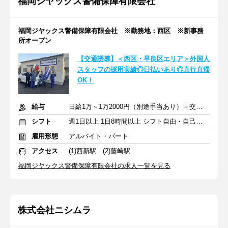
福岡ジヤックス警備保障有限会社
福岡ジヤックス警備保障有限会社 ※勤務地：西区 ※新事務
所オープン
【交通誘導】＜西区・早良区エリア＞外国人
スタッフの採用実績◎日払いあり◎直行直帰
OK！
給与
日給1万～1万2000円（別途手当あり）＋交通費支給
シフト
週1日以上 1日8時間以上 シフト自由・自己申告
雇用形態
アルバイト・パート
アクセス
(1)西新駅 (2)藤崎駅
福岡ジヤックス警備保障有限会社の求人一覧を見る
株式会社ニシムラ