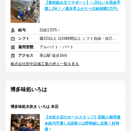
【資材組み立てサポート】＼日払い＆現金手
渡しOK！／基本早上がり⇒日給保障1万円♪
給与
日給1万円～
シフト
週2日以上 1日5時間以上 シフト自由・自己申告
雇用形態
アルバイト・パート
アクセス
茶山駅 徒歩16分
株式会社田中設備工業の求人一覧を見る
博多味処いろは
博多味処水炊き いろは 本店
【水炊き店のホールスタッフ】芸能人御用達
★給与手渡し&頑張りは即時給に反映！好待
遇！