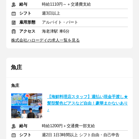
給与
時給1110円～＋交通費支給
シフト
週3日以上
雇用形態
アルバイト・パート
アクセス
海老津駅 車6分
株式会社ハローデイの求人一覧を見る
魚庄
魚庄
【海鮮料理店スタッフ】週払い現金手渡し★
髪型髪色ピアスなど自由！豪華まかないあり
♪
給与
時給1200円＋交通費一部支給
シフト
週2日 1日3時間以上 シフト自由・自己申告