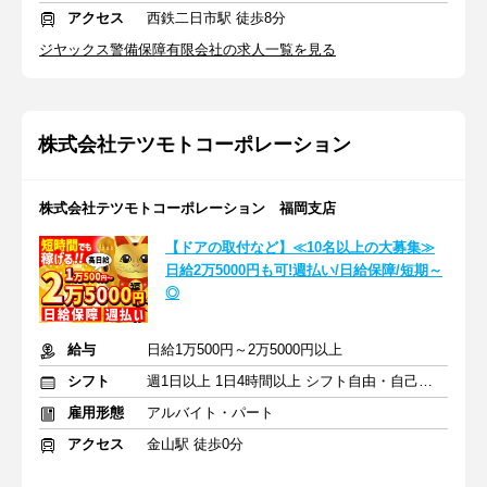
アクセス
西鉄二日市駅 徒歩8分
ジヤックス警備保障有限会社の求人一覧を見る
株式会社テツモトコーポレーション
株式会社テツモトコーポレーション 福岡支店
【ドアの取付など】≪10名以上の大募集≫
日給2万5000円も可!週払い/日給保障/短期～
◎
給与
日給1万500円～2万5000円以上
シフト
週1日以上 1日4時間以上 シフト自由・自己申告
雇用形態
アルバイト・パート
アクセス
金山駅 徒歩0分