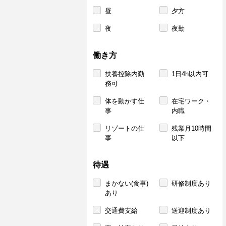
昼
夕方
夜
夜勤
働き方
扶養控除内勤
1日4h以内可
務可
体を動かす仕
在宅ワーク・
事
内職
リゾートの仕
残業月10時間
事
以下
待遇
まかない(食事)
研修制度あり
あり
交通費支給
送迎制度あり