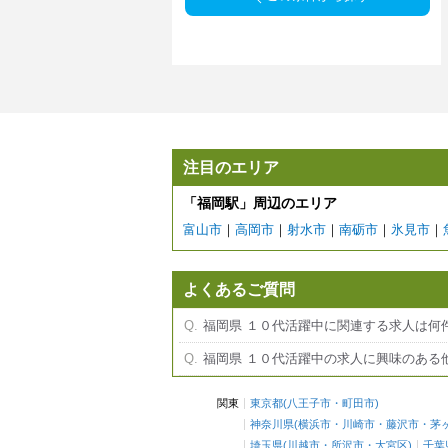
注目のエリア
「福岡駅」周辺のエリア
富山市
｜
高岡市
｜
射水市
｜
南砺市
｜
氷見市
｜
よくあるご質問
福岡県 １０代活躍中に関連する求人は何
福岡県 １０代活躍中の求人に興味のある
関東
東京都
(
八王子市
・
町田市
)
神奈川県
(
横浜市
・
川崎市
・
藤沢市
・
茅
埼玉県
(
川越市
・
所沢市
・
大宮区
)
千葉