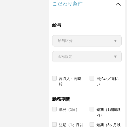
こだわり条件
給与
高収入・高時
日払い／週払
給
い
勤務期間
単発（1日）
短期（1週間以
内）
短期（1ヶ月以
短期（3ヶ月以