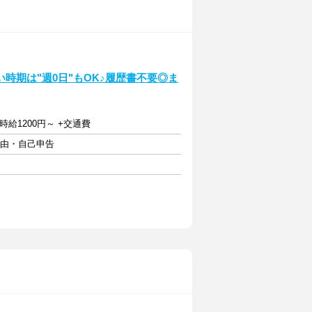
時期は"週0日"もOK♪履歴書不要◎ま
給1200円～ +交通費
自由・自己申告