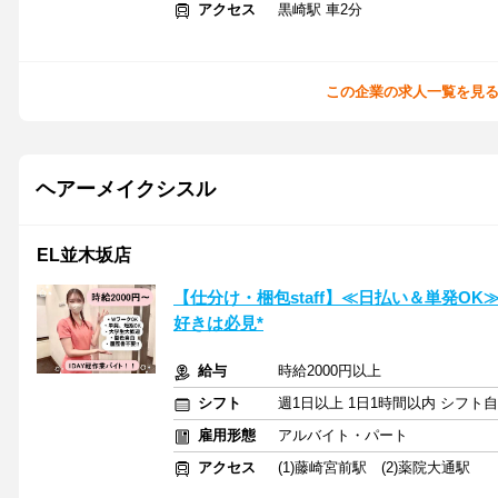
アクセス
黒崎駅 車2分
この企業の求人一覧を見
ヘアーメイクシスル
EL並木坂店
【仕分け・梱包staff】≪日払い＆単発O
好きは必見*
給与
時給2000円以上
シフト
週1日以上 1日1時間以内 シフト
雇用形態
アルバイト・パート
アクセス
(1)藤崎宮前駅 (2)薬院大通駅