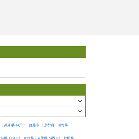
)
兵庫県
(
神戸市
・
姫路市
)
京都府
滋賀県
宮城県
(
仙台市
)
青森県
岩手県
(
盛岡市
)
秋田県