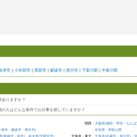
魚津市
｜
小矢部市
｜
黒部市
｜
砺波市
｜
滑川市
｜
下新川郡
｜
中新川郡
件ありますか？
他の人はどんな条件でお仕事を探していますか？
関西
大阪府
(
梅田
・
堺市
・
なんば
ヶ崎市
・
鎌倉市
・
厚木市
)
奈良県
和歌山県
県
(
船橋市
・
柏市
)
栃木県
(
宇都宮市
)
北海道・東北
北海道
(
札幌市
・
旭川市
)