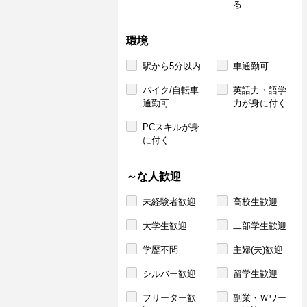
る
環境
駅から5分以内
車通勤可
バイク/自転車
英語力・語学
通勤可
力が身に付く
PCスキルが身
に付く
～な人歓迎
未経験者歓迎
高校生歓迎
大学生歓迎
二部学生歓迎
学歴不問
主婦(夫)歓迎
シルバー歓迎
留学生歓迎
フリーター歓
副業・Ｗワー