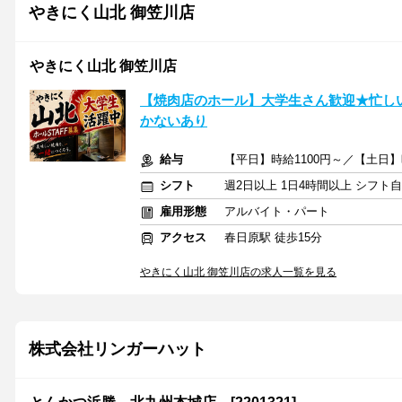
やきにく山北 御笠川店
やきにく山北 御笠川店
【焼肉店のホール】大学生さん歓迎★忙しい
かないあり
給与
【平日】時給1100円～／【土日】時
シフト
週2日以上 1日4時間以上 シフト
雇用形態
アルバイト・パート
アクセス
春日原駅 徒歩15分
やきにく山北 御笠川店の求人一覧を見る
株式会社リンガーハット