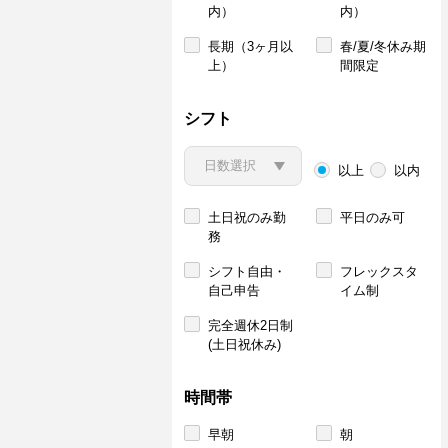
内）
内）
長期（3ヶ月以
春/夏/冬休み期
上）
間限定
シフト
以上
以内
土日祝のみ勤
平日のみ可
務
シフト自由・
フレックスタ
自己申告
イム制
完全週休2日制
(土日祝休み)
時間帯
早朝
朝