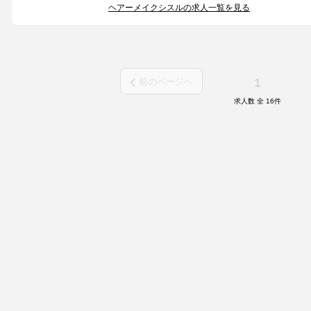
ヘアーメイクシスルの求人一覧を見る
1
前のページへ
求人数 全
16
件