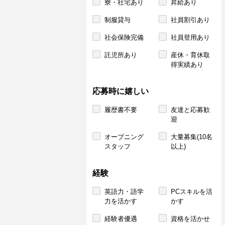
寮・社宅あり
昇給あり
制服貸与
社員割引あり
社会保険完備
社員登用あり
託児所あり
産休・育休取
得実績あり
応募時に嬉しい
履歴書不要
友達と応募歓
迎
オープニング
大量募集(10名
スタッフ
以上)
経験
英語力・語学
PCスキルを活
力を活かす
かす
経験者優遇
資格を活かせ