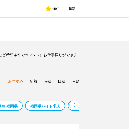
履歴
保存
など希望条件でカンタンにお仕事探しができま
|
おすすめ
新着
時給
日給
月給
採点 福岡県
福岡県バイト求人
福岡県 現金手渡し
鳥 カ