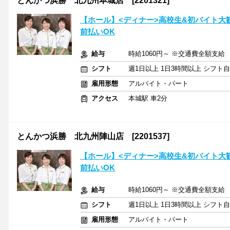
とんかつ浜勝 北九州本城店 [2201321]
【ホール】<ディナー>高校生&初バイト大歓
前払いOK
給与
時給1060円～ ※交通費全額支給
シフト
週1日以上 1日3時間以上 シフト
雇用形態
アルバイト・パート
アクセス
本城駅 車2分
とんかつ浜勝 北九州陣山店 [2201537]
【ホール】<ディナー>高校生&初バイト大歓
前払いOK
給与
時給1060円～ ※交通費全額支給
シフト
週1日以上 1日3時間以上 シフト
雇用形態
アルバイト・パート