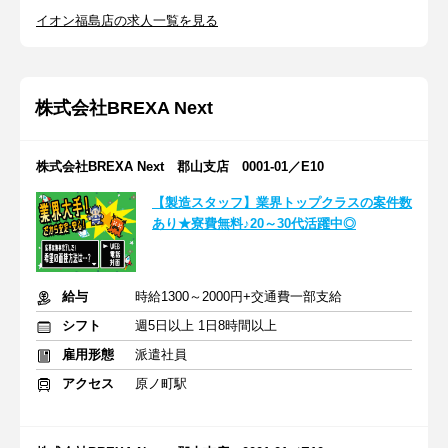
イオン福島店の求人一覧を見る
株式会社BREXA Next
株式会社BREXA Next 郡山支店 0001-01／E10
【製造スタッフ】業界トップクラスの案件数
あり★寮費無料♪20～30代活躍中◎
給与
時給1300～2000円+交通費一部支給
シフト
週5日以上 1日8時間以上
雇用形態
派遣社員
アクセス
原ノ町駅