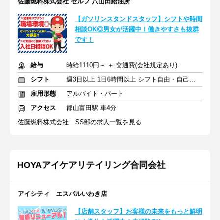
佐藤燃料株式会社 セルフ 八山田給油所
【ガソリンスタンドスタッフ】シフトや時間
相談OK◎男女が活躍中！働きやすさも抜群
です！
給与
時給1110円～ ＋ 交通費(会社規定あり)
シフト
週3日以上 1日6時間以上 シフト自由・自己申告
雇用形態
アルバイト・パート
アクセス
郡山富田駅 車4分
佐藤燃料株式会社 SS部の求人一覧を見る
HOYAアイケアリテイリング合同会社
アイシティ エスパルいわき店
【店舗スタッフ】お客様の未来をもっと鮮明