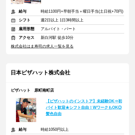
給与
時給1100円+早朝手当＋曜日手当(土日祝+70円)
シフト
週2日以上 1日3時間以上
雇用形態
アルバイト・パート
アクセス
新白河駅 徒歩10分
株式会社はま寿司の求人一覧を見る
日本ピザハット株式会社
ピザハット 原町南町店
【ピザハットのインストア】未経験OK⇒初
バイト歓迎★シフト自由！WワークもOK◎
髪色自由
給与
時給1050円以上