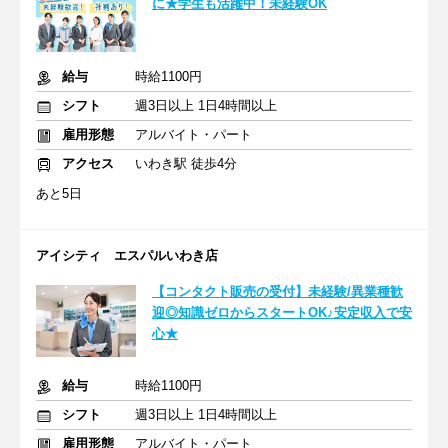
に★学生も活躍中！未経験OK
給与
時給1100円
シフト
週3日以上 1日4時間以上
雇用形態
アルバイト・パート
アクセス
いわき駅 徒歩4分
あと5日
アイシティ エスパルいわき店
【コンタクト販売の受付】未経験/異業種歓
迎◎知識ゼロからスタートOK♪安定収入で安
心★
給与
時給1100円
シフト
週3日以上 1日4時間以上
雇用形態
アルバイト・パート