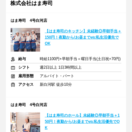
株式会社はま寿司
はま寿司 4号白河店
【はま寿司のキッチン】未経験◎早朝手当＋
150円！夜勤から/お昼までetc私生活優先で
OK
給与
時給1100円+早朝手当＋曜日手当(土日祝+70円)
シフト
週2日以上 1日3時間以上
雇用形態
アルバイト・パート
アクセス
新白河駅 徒歩10分
はま寿司 4号白河店
【はま寿司のホール】未経験◎早朝手当＋1
50円！夜勤から/お昼までetc私生活優先でO
K