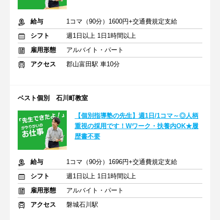
給与
1コマ（90分）1600円+交通費規定支給
シフト
週1日以上 1日1時間以上
雇用形態
アルバイト・パート
アクセス
郡山富田駅 車10分
ベスト個別 石川町教室
【個別指導塾の先生】週1日/1コマ～◎人柄
重視の採用です！Wワーク・扶養内OK★履
歴書不要
給与
1コマ（90分）1696円+交通費規定支給
シフト
週1日以上 1日1時間以上
雇用形態
アルバイト・パート
アクセス
磐城石川駅