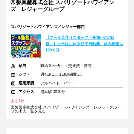
常磐興産株式会社 スパリゾートハワイアン
ズ レジャーグループ
スパリゾートハワイアンズ／レジャー部門
【プール見守りスタッフ「長期×安定勤
務」】土日はお休み◎平日勤務！休み希望も
100％◎
給与
時給1035円～＋交通費＋賞与
シフト
週4日以上 1日8時間以上
雇用形態
アルバイト・パート
アクセス
湯本駅 車10分
あと1日
常磐興産株式会社 スパリゾートハワイアンズ レジャーグルー
プの求人一覧を見る