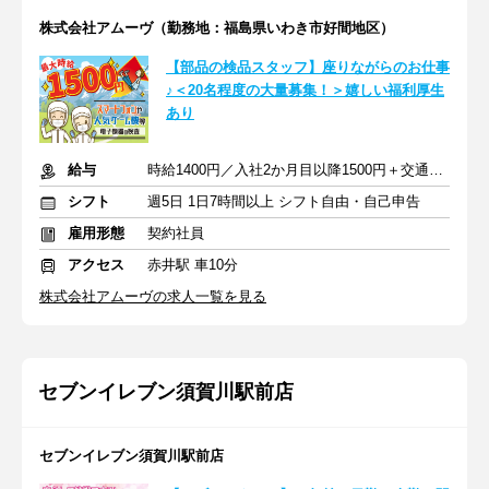
株式会社アムーヴ（勤務地：福島県いわき市好間地区）
【部品の検品スタッフ】座りながらのお仕事
♪＜20名程度の大量募集！＞嬉しい福利厚生
あり
給与
時給1400円／入社2か月目以降1500円＋交通費（深夜手当あり）
シフト
週5日 1日7時間以上 シフト自由・自己申告
雇用形態
契約社員
アクセス
赤井駅 車10分
株式会社アムーヴの求人一覧を見る
セブンイレブン須賀川駅前店
セブンイレブン須賀川駅前店