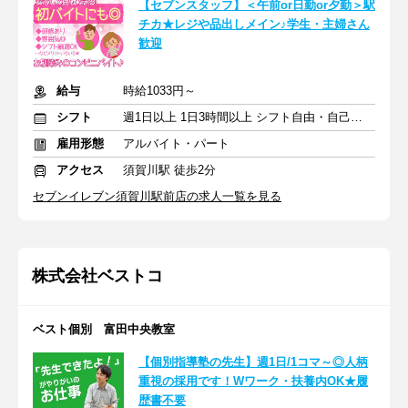
【セブンスタッフ】＜午前or日勤or夕勤＞駅
チカ★レジや品出しメイン♪学生・主婦さん
歓迎
給与
時給1033円～
シフト
週1日以上 1日3時間以上 シフト自由・自己申告
雇用形態
アルバイト・パート
アクセス
須賀川駅 徒歩2分
セブンイレブン須賀川駅前店の求人一覧を見る
株式会社ベストコ
ベスト個別 富田中央教室
【個別指導塾の先生】週1日/1コマ～◎人柄
重視の採用です！Wワーク・扶養内OK★履
歴書不要