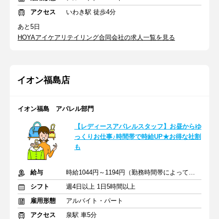
アクセス
いわき駅 徒歩4分
あと5日
HOYAアイケアリテイリング合同会社の求人一覧を見る
イオン福島店
イオン福島 アパレル部門
【レディースアパレルスタッフ】お昼からゆ
っくりお仕事♪時間帯で時給UP★お得な社割
も
給与
時給1044円～1194円（勤務時間帯によって異なる）＋交通費
シフト
週4日以上 1日5時間以上
雇用形態
アルバイト・パート
アクセス
泉駅 車5分