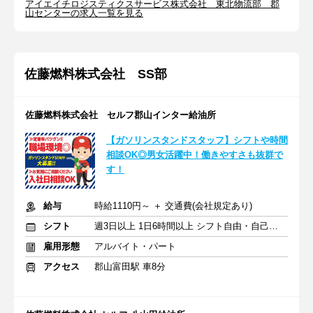
アイエイチロジスティクスサービス株式会社 東北物流部 郡
山センターの求人一覧を見る
佐藤燃料株式会社 SS部
佐藤燃料株式会社 セルフ郡山インター給油所
【ガソリンスタンドスタッフ】シフトや時間
相談OK◎男女活躍中！働きやすさも抜群で
す！
給与
時給1110円～ ＋ 交通費(会社規定あり)
シフト
週3日以上 1日6時間以上 シフト自由・自己申告
雇用形態
アルバイト・パート
アクセス
郡山富田駅 車8分