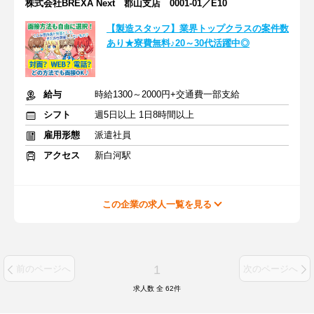
株式会社BREXA Next 郡山支店 0001-01／E10
【製造スタッフ】業界トップクラスの案件数
あり★寮費無料♪20～30代活躍中◎
給与
時給1300～2000円+交通費一部支給
シフト
週5日以上 1日8時間以上
雇用形態
派遣社員
アクセス
新白河駅
この企業の求人一覧を見る
1
前のページへ
次のページへ
求人数 全
62
件