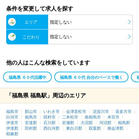
条件を変更して求人を探す
エリア
指定しない
指定しない
こだわり
他の人はこんな検索をしています
福島県 ６０代活躍中
福島県 ６０代 自分のペースで働く
「福島県 福島駅」周辺のエリア
福島市
郡山市
いわき市
会津若松市
須賀川市
喜多方市
白河市
相馬市
田村市
二本松市
南相馬市
本宮市
伊達市
安達郡
石川郡
岩瀬郡
大沼郡
河沼郡
相馬郡
伊達郡
田村郡
西白河郡
東白川郡
双葉郡
南会津郡
耶麻郡