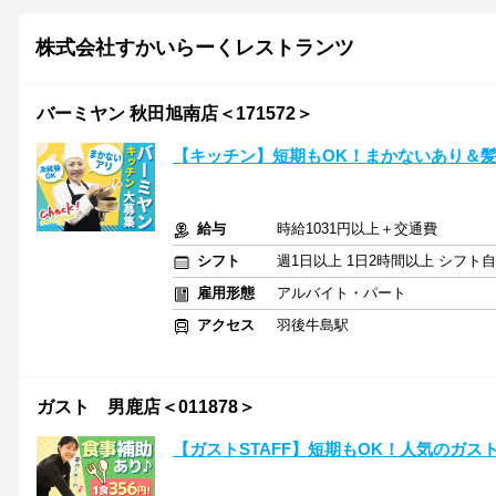
株式会社すかいらーくレストランツ
バーミヤン 秋田旭南店＜171572＞
【キッチン】短期もOK！まかないあり＆
給与
時給1031円以上＋交通費
シフト
週1日以上 1日2時間以上 シフト
雇用形態
アルバイト・パート
アクセス
羽後牛島駅
ガスト 男鹿店＜011878＞
【ガストSTAFF】短期もOK！人気のガス