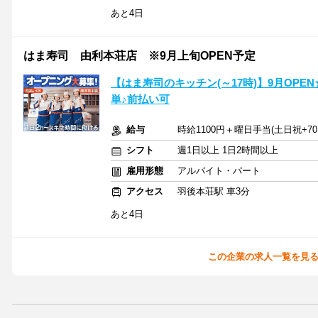
あと4日
はま寿司 由利本荘店 ※9月上旬OPEN予定
【はま寿司のキッチン(～17時)】9月OP
単♪前払い可
給与
時給1100円＋曜日手当(土日祝+70
シフト
週1日以上 1日2時間以上
雇用形態
アルバイト・パート
アクセス
羽後本荘駅 車3分
あと4日
この企業の求人一覧を見