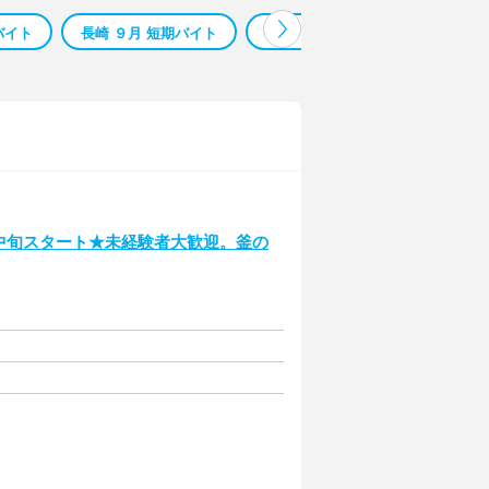
バイト
長崎 ９月 短期バイト
山梨 ９月 短期バイト
兵庫 
中旬スタート★未経験者大歓迎。釜の