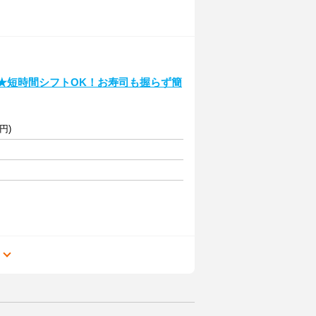
EN★短時間シフトOK！お寿司も握らず簡
円)
る