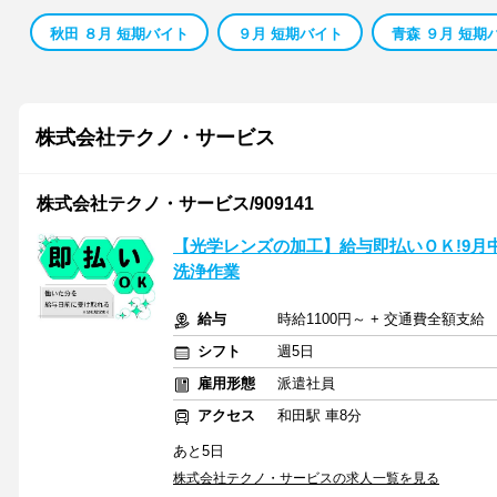
秋田 ８月 短期バイト
９月 短期バイト
青森 ９月 短期
株式会社テクノ・サービス
株式会社テクノ・サービス/909141
【光学レンズの加工】給与即払いＯＫ!9月
洗浄作業
給与
時給1100円～ + 交通費全額支給
シフト
週5日
雇用形態
派遣社員
アクセス
和田駅 車8分
あと5日
株式会社テクノ・サービスの求人一覧を見る