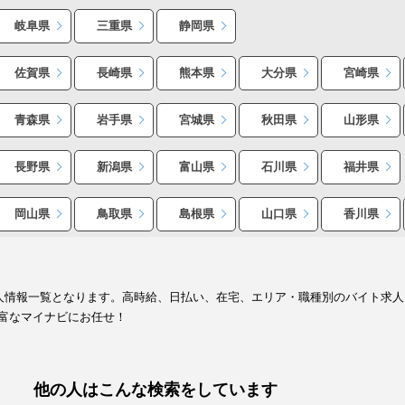
岐阜県
三重県
静岡県
佐賀県
長崎県
熊本県
大分県
宮崎県
青森県
岩手県
宮城県
秋田県
山形県
長野県
新潟県
富山県
石川県
福井県
岡山県
鳥取県
島根県
山口県
香川県
求人情報一覧となります。高時給、日払い、在宅、エリア・職種別のバイト求
富なマイナビにお任せ！
他の人はこんな検索をしています