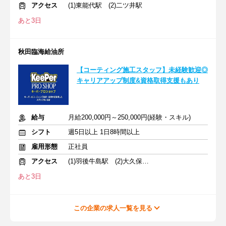
アクセス
(1)東能代駅 (2)二ツ井駅
あと3日
秋田臨海給油所
【コーティング施工スタッフ】未経験歓迎◎
キャリアアップ制度&資格取得支援もあり
給与
月給200,000円～250,000円(経験・スキル)
シフト
週5日以上 1日8時間以上
雇用形態
正社員
アクセス
(1)羽後牛島駅 (2)大久保駅 (3)四ツ小屋駅
あと3日
この企業の求人一覧を見る