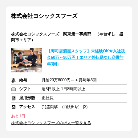
株式会社ヨシックスフーズ
株式会社ヨシックスフーズ 関東第一事業部 （や台ずし 盛
岡市エリア）
【寿司居酒屋スタッフ】未経験OK★入社祝
金60万～90万円！エリア外転勤なし◎賞与
年3回♪
給与
月給29万8000円～＋賞与年3回
シフト
週5日以上 1日8時間以上
雇用形態
正社員
アクセス
(1)盛岡駅 (2)秋田駅 (3)羽後牛島駅
あと1日
株式会社ヨシックスフーズの求人一覧を見る