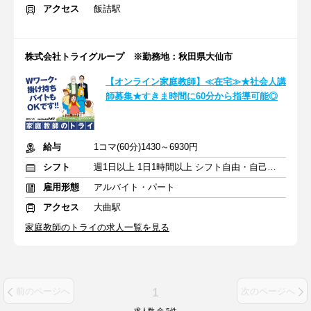
アクセス
飯詰駅
株式会社トライグループ ※勤務地：秋田県大仙市
【オンライン家庭教師】≪在宅≫★社会人講
師募集★すきま時間に60分から指導可能◎
給与
1コマ(60分)1430～6930円
シフト
週1日以上 1日1時間以上 シフト自由・自己申告
雇用形態
アルバイト・パート
アクセス
大曲駅
家庭教師のトライの求人一覧を見る
1
前のページへ
次のページへ
求人数 全
5
件