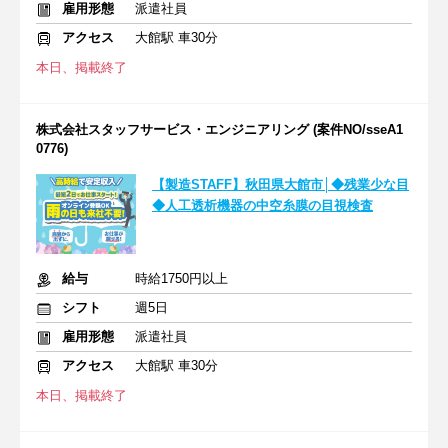
雇用形態
派遣社員
アクセス
大館駅 車30分
本日、掲載終了
株式会社スタッフサービス・エンジニアリング (案件NO/sseA1
0776)
【製造STAFF】秋田県大館市│◆残業少な目
◆人工透析機器の中空糸膜の目視検査
給与
時給1750円以上
シフト
週5日
雇用形態
派遣社員
アクセス
大館駅 車30分
本日、掲載終了