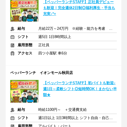
【ペッパーランチSTAFF】正社員デビュー
も歓迎！完全週休2日制◎福利厚生・手当も
充実♪*+
給与
月給22万～24万円 ※経験・能力を考慮 ＋交通費支給
シフト
週5日 1日8時間以上
雇用形態
正社員
アクセス
四ツ小屋駅 車6分
ペッパーランチ イオンモール秋田店
【ペッパーランチSTAFF】初バイトも歓迎♪
週1日～柔軟シフト◎短時間OK！まかない半
額★
給与
時給1100円～ ＋交通費支給
シフト
週1日以上 1日3時間以上 シフト自由・自己申告
雇用形態
アルバイト・パート