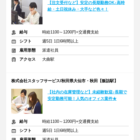
【注文受付など】安定の長期勤務OK♪高時
給・土日祝休み・大手など色々！
給与
時給1100～1200円+交通費支給
シフト
週5日 1日6時間以上
雇用形態
派遣社員
アクセス
大曲駅
株式会社スタッフサービス/秋田県大仙市・秋田【飯詰駅】
【社内の在庫管理など】未経験歓迎♪長期で
安定勤務可能！人気のオフィス案件★
給与
時給1100～1200円+交通費支給
シフト
週5日 1日6時間以上
雇用形態
派遣社員