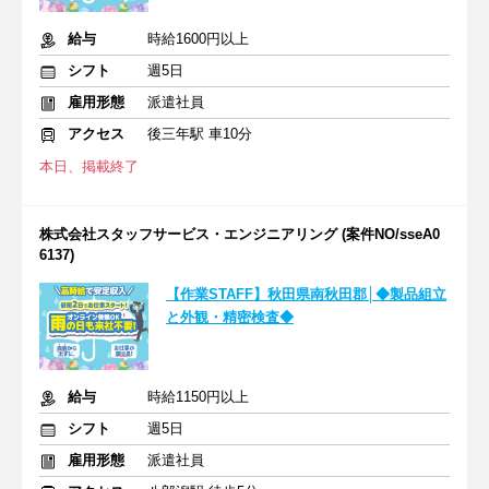
給与
時給1600円以上
シフト
週5日
雇用形態
派遣社員
アクセス
後三年駅 車10分
本日、掲載終了
株式会社スタッフサービス・エンジニアリング (案件NO/sseA0
6137)
【作業STAFF】秋田県南秋田郡│◆製品組立
と外観・精密検査◆
給与
時給1150円以上
シフト
週5日
雇用形態
派遣社員