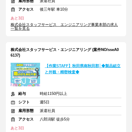
雇用形態
派遣社員
アクセス
後三年駅 車10分
あと3日
株式会社スタッフサービス エンジニアリング事業本部の求人
一覧を見る
株式会社スタッフサービス・エンジニアリング (案件NO/sseA0
6137)
【作業STAFF】秋田県南秋田郡│◆製品組立
と外観・精密検査◆
給与
時給1150円以上
シフト
週5日
雇用形態
派遣社員
アクセス
八郎潟駅 徒歩5分
あと3日