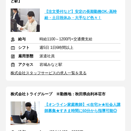
と駅】
【注文受付など】安定の長期勤務OK♪高時
給・土日祝休み・大手など色々！
給与
時給1100～1200円+交通費支給
シフト
週5日 1日6時間以上
雇用形態
派遣社員
アクセス
岩城みなと駅
株式会社スタッフサービスの求人一覧を見る
株式会社トライグループ ※勤務地：秋田県由利本荘市
【オンライン家庭教師】≪在宅≫★社会人講
師募集★すきま時間に60分から指導可能◎