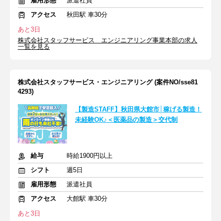
雇用形態
派遣社員
アクセス
秋田駅 車30分
あと3日
株式会社スタッフサービス エンジニアリング事業本部の求人
一覧を見る
株式会社スタッフサービス・エンジニアリング (案件NO/sse81
4293)
【製造STAFF】秋田県大館市│稼げる製造！
未経験OK♪＜医薬品の製造＞交代制
給与
時給1900円以上
シフト
週5日
雇用形態
派遣社員
アクセス
大館駅 車30分
あと3日