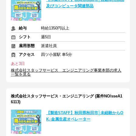
及びコンピュータ関連部品
給与
時給1350円以上
シフト
週5日
雇用形態
派遣社員
アクセス
四ツ小屋駅 車5分
あと3日
株式会社スタッフサービス エンジニアリング事業本部の求人
一覧を見る
株式会社スタッフサービス・エンジニアリング (案件NO/sseA1
6113)
【製造STAFF】秋田県秋田市│未経験からO
K♪金属生産オペレーター