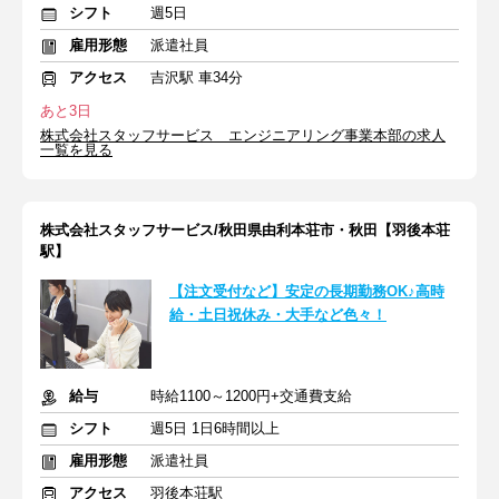
シフト
週5日
雇用形態
派遣社員
アクセス
吉沢駅 車34分
あと3日
株式会社スタッフサービス エンジニアリング事業本部の求人
一覧を見る
株式会社スタッフサービス/秋田県由利本荘市・秋田【羽後本荘
駅】
【注文受付など】安定の長期勤務OK♪高時
給・土日祝休み・大手など色々！
給与
時給1100～1200円+交通費支給
シフト
週5日 1日6時間以上
雇用形態
派遣社員
アクセス
羽後本荘駅