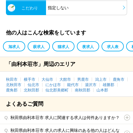
指定しない
こだわり
他の人はこんな検索をしています
旭求人
萩求人
猫求人
夜求人
求人表
「由利本荘市」周辺のエリア
秋田市
横手市
大仙市
大館市
男鹿市
潟上市
鹿角市
北秋田市
仙北市
にかほ市
能代市
湯沢市
雄勝郡
鹿角郡
北秋田郡
仙北郡美郷町
南秋田郡
山本郡
よくあるご質問
秋田県由利本荘市 求人に関連する求人は何件ありますか？
秋田県由利本荘市 求人の求人に興味のある他の人はどんな