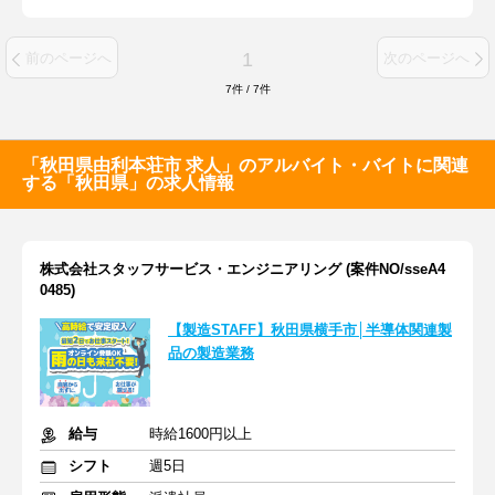
1
前のページへ
次のページへ
7
件
/
7
件
「秋田県由利本荘市 求人」のアルバイト・バイトに関連
する「秋田県」の求人情報
株式会社スタッフサービス・エンジニアリング (案件NO/sseA4
0485)
【製造STAFF】秋田県横手市│半導体関連製
品の製造業務
給与
時給1600円以上
シフト
週5日