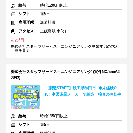
給与
時給1280円以上
シフト
週5日
雇用形態
派遣社員
アクセス
上飯島駅 車6分
あと3日
株式会社スタッフサービス エンジニアリング事業本部の求人
一覧を見る
株式会社スタッフサービス・エンジニアリング (案件NO/sseA2
9849)
【製造STAFF】秋田県秋田市│◆未経験O
K！◆医薬品メーカーで製造・検査のお仕事
給与
時給1350円以上
シフト
週5日