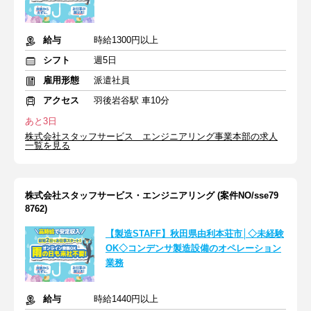
給与
時給1300円以上
シフト
週5日
雇用形態
派遣社員
アクセス
羽後岩谷駅 車10分
あと3日
株式会社スタッフサービス エンジニアリング事業本部の求人
一覧を見る
株式会社スタッフサービス・エンジニアリング (案件NO/sse79
8762)
【製造STAFF】秋田県由利本荘市│◇未経験
OK◇コンデンサ製造設備のオペレーション
業務
給与
時給1440円以上