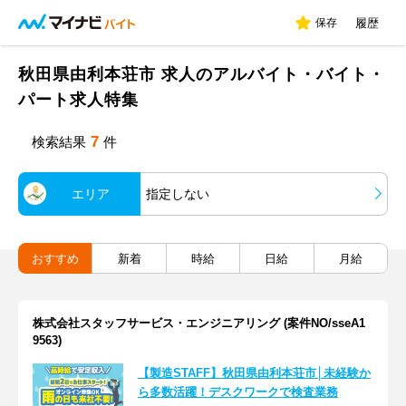
保存
履歴
秋田県由利本荘市 求人のアルバイト・バイト・
パート求人特集
7
検索結果
件
エリア
指定しない
おすすめ
新着
時給
日給
月給
株式会社スタッフサービス・エンジニアリング (案件NO/sseA1
9563)
【製造STAFF】秋田県由利本荘市│未経験か
ら多数活躍！デスクワークで検査業務