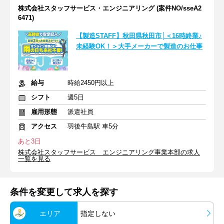
株式会社スタッフサービス・エンジニアリング (案件NO/sseA2
6471)
【製造STAFF】秋田県秋田市│＜16時終業♪
未経験OK！＞大手メーカーで製造のお仕事
給与
時給2450円以上
シフト
週5日
雇用形態
派遣社員
アクセス
羽後牛島駅 車5分
あと3日
株式会社スタッフサービス エンジニアリング事業本部の求人
一覧を見る
条件を変更して求人を探す
エリア
指定しない