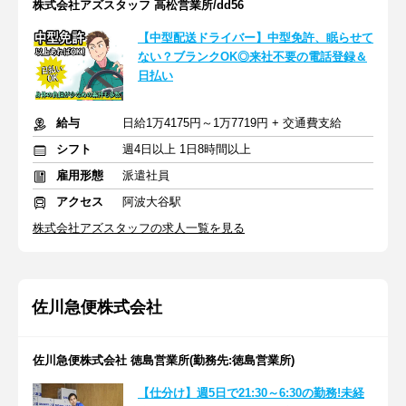
株式会社アズスタッフ 高松営業所/dd56
【中型配送ドライバー】中型免許、眠らせて
ない？ブランクOK◎来社不要の電話登録＆
日払い
給与
日給1万4175円～1万7719円 + 交通費支給
シフト
週4日以上 1日8時間以上
雇用形態
派遣社員
アクセス
阿波大谷駅
株式会社アズスタッフの求人一覧を見る
佐川急便株式会社
佐川急便株式会社 徳島営業所(勤務先:徳島営業所)
【仕分け】週5日で21:30～6:30の勤務!未経