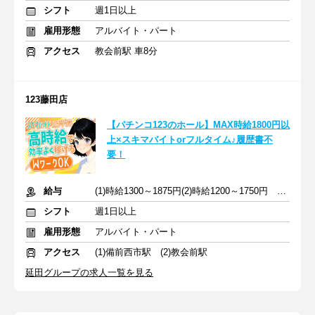
シフト
週1日以上
雇用形態
アルバイト・パート
アクセス
教会前駅 車8分
123藤田店
【パチンコ123のホール】MAX時給1800円以
上×スキマバイトorフルタイム♪履歴書不
要！
給与
(1)時給1300～1875円(2)時給1200～1750円 ※深夜手当含む
シフト
週1日以上
雇用形態
アルバイト・パート
アクセス
(1)備前西市駅 (2)教会前駅
延田グループの求人一覧を見る