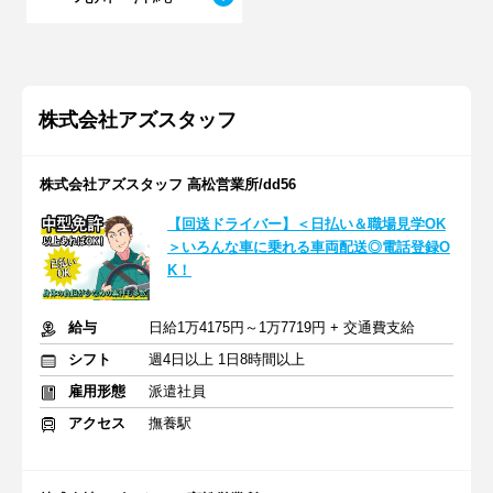
株式会社アズスタッフ
株式会社アズスタッフ 高松営業所/dd56
【回送ドライバー】＜日払い＆職場見学OK
＞いろんな車に乗れる車両配送◎電話登録O
K！
給与
日給1万4175円～1万7719円 + 交通費支給
シフト
週4日以上 1日8時間以上
雇用形態
派遣社員
アクセス
撫養駅