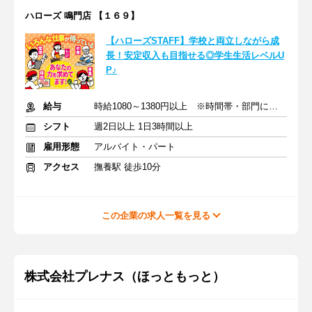
ハローズ 鳴門店 【１６９】
【ハローズSTAFF】学校と両立しながら成
長！安定収入も目指せる◎学生生活レベルU
P♪
給与
時給1080～1380円以上 ※時間帯・部門による※交通費支給
シフト
週2日以上 1日3時間以上
雇用形態
アルバイト・パート
アクセス
撫養駅 徒歩10分
この企業の求人一覧を見る
株式会社プレナス（ほっともっと）