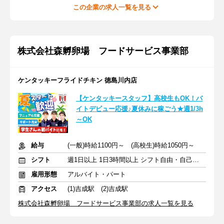
この企業の求人一覧を見る
株式会社森孵卵場 フードサービス事業部
ケンタッキーフライドチキン 徳島川内店
【ケンタッキースタッフ】高校生もOK！バ
イトデビュー応援♪夏休みに稼ごう★週1/3h
～OK
給与
(一般)時給1100円～ (高校生)時給1050円～
シフト
週1日以上 1日3時間以上 シフト自由・自己申告
雇用形態
アルバイト・パート
アクセス
(1)吉成駅 (2)吉成駅
株式会社森孵卵場 フードサービス事業部の求人一覧を見る