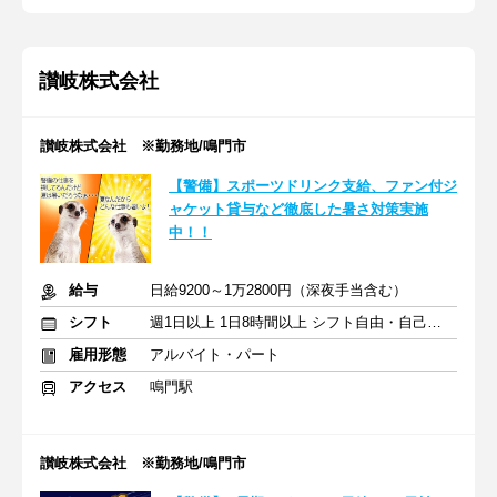
讃岐株式会社
讃岐株式会社 ※勤務地/鳴門市
【警備】スポーツドリンク支給、ファン付ジ
ャケット貸与など徹底した暑さ対策実施
中！！
給与
日給9200～1万2800円（深夜手当含む）
シフト
週1日以上 1日8時間以上 シフト自由・自己申告
雇用形態
アルバイト・パート
アクセス
鳴門駅
讃岐株式会社 ※勤務地/鳴門市