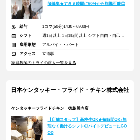
師募集★すきま時間に60分から指導可能◎
給与
1コマ(60分)1430～6930円
シフト
週1日以上 1日1時間以上 シフト自由・自己申告
雇用形態
アルバイト・パート
アクセス
立道駅
家庭教師のトライの求人一覧を見る
日本ケンタッキー・フライド・チキン株式会社
ケンタッキーフライドチキン 徳島川内店
【店舗スタッフ】高校生OK★短時間OK♪無
理なく働けるシフト◎バイトデビューにGO
OD