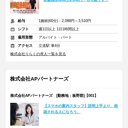
給与
1施術(60分)：2,088円～3,510円
シフト
週1日以上 1日1時間以上
雇用形態
アルバイト・パート
アクセス
立道駅 車4分
株式会社りらくの求人一覧を見る
株式会社APパートナーズ
株式会社APパートナーズ [勤務地：板野郡]【001】
【スマホの案内スタッフ】説明上手より、相
談される人になろう。