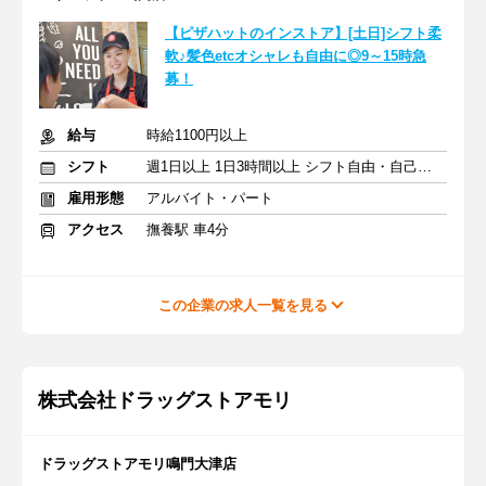
【ピザハットのインストア】[土日]シフト柔
軟♪髪色etcオシャレも自由に◎9～15時急
募！
給与
時給1100円以上
シフト
週1日以上 1日3時間以上 シフト自由・自己申告
雇用形態
アルバイト・パート
アクセス
撫養駅 車4分
この企業の求人一覧を見る
株式会社ドラッグストアモリ
ドラッグストアモリ鳴門大津店