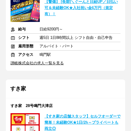
【警備】 [長期]＼ぐーんと日給UP／日払い
可＆未経験OK★入社祝い金6万円（規定
有）！
給与
日給9200円～
シフト
週5日 1日8時間以上 シフト自由・自己申告
雇用形態
アルバイト・パート
アクセス
鳴門駅
讃岐株式会社の求人一覧を見る
すき家
すき家 28号鳴門大津店
【すき家の店舗スタッフ】セルフオーダーで
簡単！未経験OK★1日/2h～プライベートも
両立◎