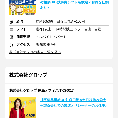
の相談OK♪扶養内シフトも歓迎＜お得な社割
あり＞
給与
時給1050円 日祝は時給+100円
シフト
週2日以上 1日4時間以上 シフト自由・自己申告
雇用形態
アルバイト・パート
アクセス
撫養駅 車7分
株式会社ナフコの求人一覧を見る
株式会社グロップ
株式会社グロップ 徳島オフィス/TKS0017
【医薬品機械OP】◎日勤✕土日祝休み◎大
手製薬会社での製造オペレーターのお仕事♪