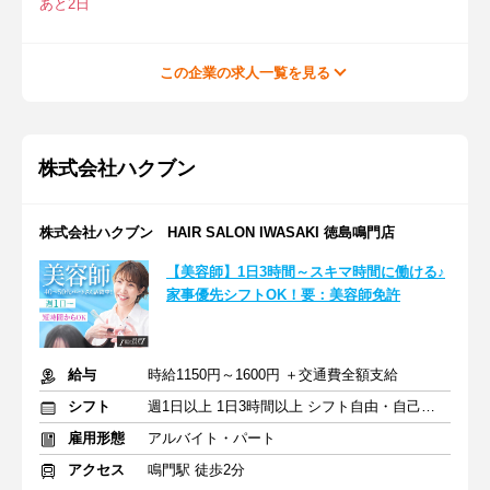
あと2日
この企業の求人一覧を見る
株式会社ハクブン
株式会社ハクブン HAIR SALON IWASAKI 徳島鳴門店
【美容師】1日3時間～スキマ時間に働ける♪
家事優先シフトOK！要：美容師免許
給与
時給1150円～1600円 ＋交通費全額支給
シフト
週1日以上 1日3時間以上 シフト自由・自己申告
雇用形態
アルバイト・パート
アクセス
鳴門駅 徒歩2分