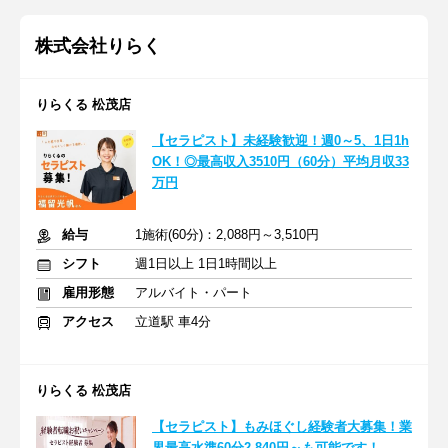
株式会社りらく
りらくる 松茂店
【セラピスト】未経験歓迎！週0～5、1日1h
OK！◎最高収入3510円（60分）平均月収33
万円
給与
1施術(60分)：2,088円～3,510円
シフト
週1日以上 1日1時間以上
雇用形態
アルバイト・パート
アクセス
立道駅 車4分
りらくる 松茂店
【セラピスト】もみほぐし経験者大募集！業
界最高水準60分2,840円～も可能です！