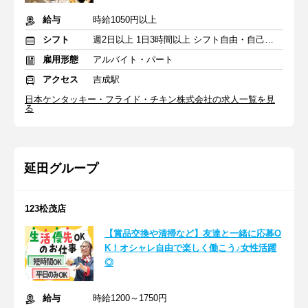
給与
時給1050円以上
シフト
週2日以上 1日3時間以上 シフト自由・自己申告
雇用形態
アルバイト・パート
アクセス
吉成駅
日本ケンタッキー・フライド・チキン株式会社の求人一覧を見
る
延田グループ
123松茂店
【賞品交換や清掃など】友達と一緒に応募O
K！オシャレ自由で楽しく働こう♪女性活躍
◎
給与
時給1200～1750円