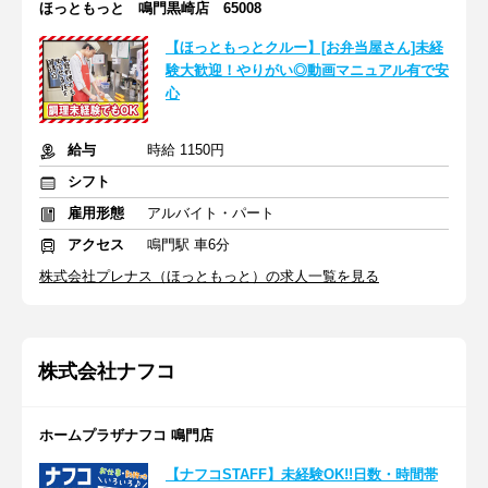
ほっともっと 鳴門黒崎店 65008
【ほっともっとクルー】[お弁当屋さん]未経
験大歓迎！やりがい◎動画マニュアル有で安
心
給与
時給 1150円
シフト
雇用形態
アルバイト・パート
アクセス
鳴門駅 車6分
株式会社プレナス（ほっともっと）の求人一覧を見る
株式会社ナフコ
ホームプラザナフコ 鳴門店
【ナフコSTAFF】未経験OK!!日数・時間帯