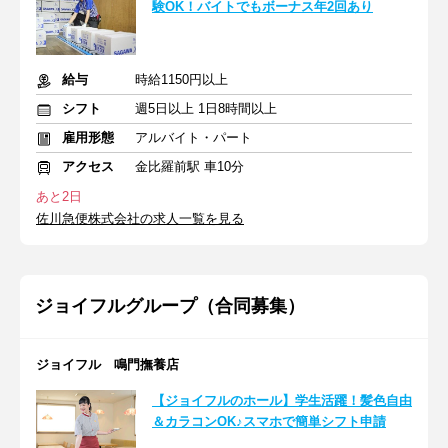
験OK！バイトでもボーナス年2回あり
給与
時給1150円以上
シフト
週5日以上 1日8時間以上
雇用形態
アルバイト・パート
アクセス
金比羅前駅 車10分
あと2日
佐川急便株式会社の求人一覧を見る
ジョイフルグループ（合同募集）
ジョイフル 鳴門撫養店
【ジョイフルのホール】学生活躍！髪色自由
＆カラコンOK♪スマホで簡単シフト申請