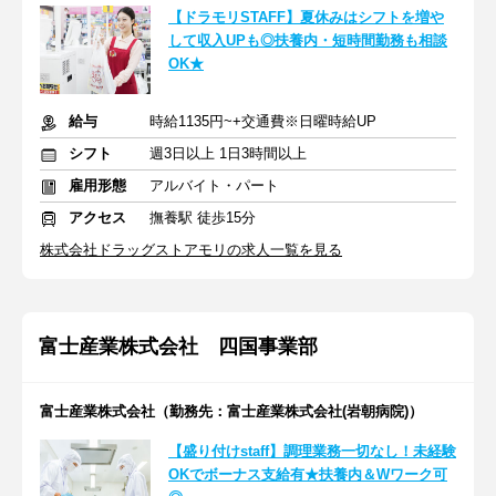
【ドラモリSTAFF】夏休みはシフトを増や
して収入UPも◎扶養内・短時間勤務も相談
OK★
給与
時給1135円~+交通費※日曜時給UP
シフト
週3日以上 1日3時間以上
雇用形態
アルバイト・パート
アクセス
撫養駅 徒歩15分
株式会社ドラッグストアモリの求人一覧を見る
富士産業株式会社 四国事業部
富士産業株式会社（勤務先：富士産業株式会社(岩朝病院)）
【盛り付けstaff】調理業務一切なし！未経験
OKでボーナス支給有★扶養内＆Wワーク可