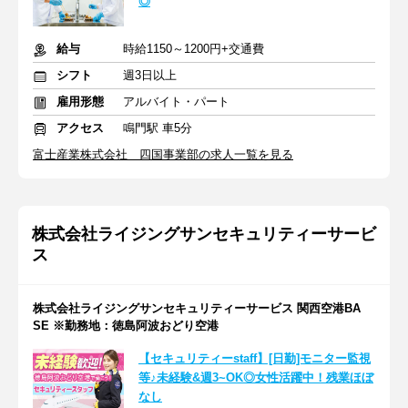
◎
給与
時給1150～1200円+交通費
シフト
週3日以上
雇用形態
アルバイト・パート
アクセス
鳴門駅 車5分
富士産業株式会社 四国事業部の求人一覧を見る
株式会社ライジングサンセキュリティーサービ
ス
株式会社ライジングサンセキュリティーサービス 関西空港BA
SE ※勤務地：徳島阿波おどり空港
【セキュリティーstaff】[日勤]モニター監視
等♪未経験&週3~OK◎女性活躍中！残業ほぼ
なし