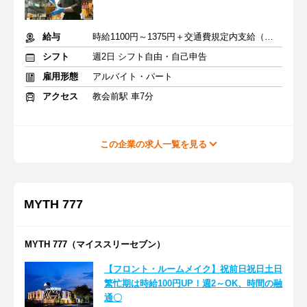
給与
時給1100円～1375円＋交通費規定内支給（条件・詳細は面接にて）
シフト
週2日 シフト自由・自己申告
雇用形態
アルバイト・パート
アクセス
教会前駅 車7分
この企業の求人一覧を見る
MYTH 777
MYTH 777（マイススリーセブン）
【フロント・ルームメイク】祝前日祝日土日
繁忙期は時給100円UP！週2～OK、時間の融
通〇