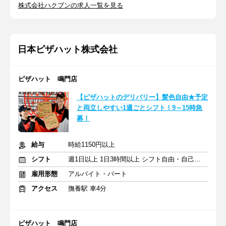
株式会社ハクブンの求人一覧を見る
日本ピザハット株式会社
ピザハット 鳴門店
【ピザハットのデリバリー】髪色自由★予定
と両立しやすい1週ごとシフト！9～15時急
募！
給与
時給1150円以上
シフト
週1日以上 1日3時間以上 シフト自由・自己申告
雇用形態
アルバイト・パート
アクセス
撫養駅 車4分
ピザハット 鳴門店