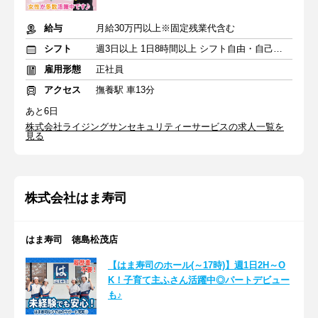
給与
月給30万円以上※固定残業代含む
シフト
週3日以上 1日8時間以上 シフト自由・自己申告
雇用形態
正社員
アクセス
撫養駅 車13分
あと6日
株式会社ライジングサンセキュリティーサービスの求人一覧を
見る
株式会社はま寿司
はま寿司 徳島松茂店
【はま寿司のホール(～17時)】週1日2H～O
K！子育て主ふさん活躍中◎パートデビュー
も♪