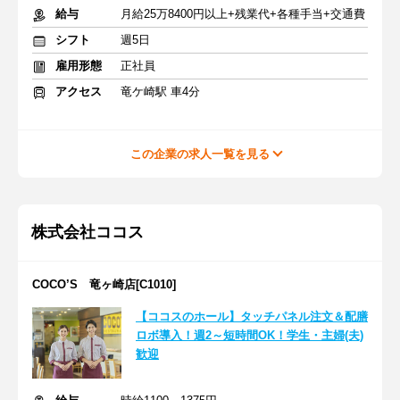
給与
月給25万8400円以上+残業代+各種手当+交通費
シフト
週5日
雇用形態
正社員
アクセス
竜ケ崎駅 車4分
この企業の求人一覧を見る
株式会社ココス
COCO’S 竜ヶ崎店[C1010]
【ココスのホール】タッチパネル注文＆配膳
ロボ導入！週2～短時間OK！学生・主婦(夫)
歓迎