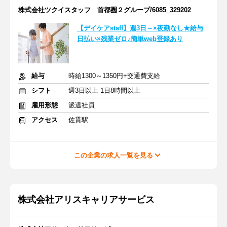
株式会社ツクイスタッフ 首都圏２グループ/6085_329202
【デイケアstaff】週3日～×夜勤なし★給与
日払い×残業ゼロ♪簡単web登録あり
給与
時給1300～1350円+交通費支給
シフト
週3日以上 1日8時間以上
雇用形態
派遣社員
アクセス
佐貫駅
この企業の求人一覧を見る
株式会社アリスキャリアサービス