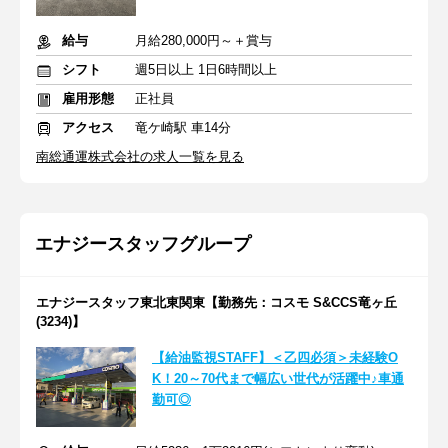
給与
月給280,000円～＋賞与
シフト
週5日以上 1日6時間以上
雇用形態
正社員
アクセス
竜ケ崎駅 車14分
南総通運株式会社の求人一覧を見る
エナジースタッフグループ
エナジースタッフ東北東関東【勤務先：コスモ S&CCS竜ヶ丘
(3234)】
【給油監視STAFF】＜乙四必須＞未経験O
K！20～70代まで幅広い世代が活躍中♪車通
勤可◎