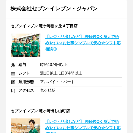
株式会社セブン-イレブン・ジャパン
セブンイレブン 竜ケ崎松ヶ丘４丁目店
【レジ・品出しなど】-未経験OK-身近で始
めやすい♪お仕事シンプルで安心☆シフト応
相談◎
給与
時給1074円以上
シフト
週1日以上 1日3時間以上
雇用形態
アルバイト・パート
アクセス
竜ケ崎駅
セブンイレブン 竜ヶ崎出し山町店
【レジ・品出しなど】-未経験OK-身近で始
めやすい♪お仕事シンプルで安心☆シフト応