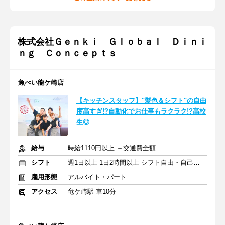
株式会社Ｇｅｎｋｉ Ｇｌｏｂａｌ Ｄｉｎｉ
ｎｇ Ｃｏｎｃｅｐｔｓ
魚べい龍ケ崎店
【キッチンスタッフ】"髪色＆シフト"の自由
度高すぎ!?自動化でお仕事もラクラク!?高校
生◎
給与
時給1110円以上 ＋交通費全額
シフト
週1日以上 1日2時間以上 シフト自由・自己申告
雇用形態
アルバイト・パート
アクセス
竜ケ崎駅 車10分