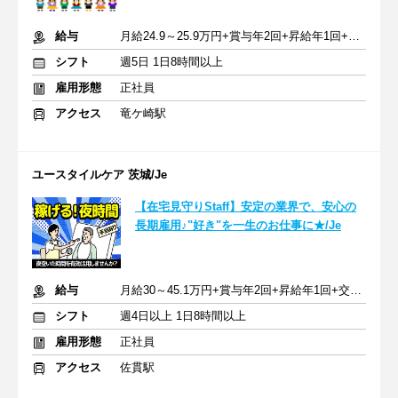
給与
月給24.9～25.9万円+賞与年2回+昇給年1回+交通費全額
シフト
週5日 1日8時間以上
雇用形態
正社員
アクセス
竜ケ崎駅
ユースタイルケア 茨城/Je
【在宅見守りStaff】安定の業界で、安心の
長期雇用♪"好き"を一生のお仕事に★/Je
給与
月給30～45.1万円+賞与年2回+昇給年1回+交通費全額
シフト
週4日以上 1日8時間以上
雇用形態
正社員
アクセス
佐貫駅