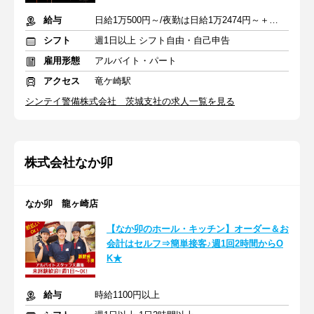
給与
日給1万500円～/夜勤は日給1万2474円～＋交通費※各種手当含む
シフト
週1日以上 シフト自由・自己申告
雇用形態
アルバイト・パート
アクセス
竜ケ崎駅
シンテイ警備株式会社 茨城支社の求人一覧を見る
株式会社なか卯
なか卯 龍ヶ崎店
【なか卯のホール・キッチン】オーダー＆お
会計はセルフ⇒簡単接客♪週1回2時間からO
K★
給与
時給1100円以上