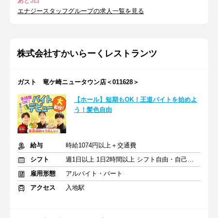
あと3日
エナジースタッフグループの求人一覧を見る
株式会社すかいらーくレストランツ
ガスト 竜ケ崎ニュータウン店＜011628＞
【ホール】短期もOK！王道バイトを始めよ
う！髪色自由
給与
時給1074円以上＋交通費
シフト
週1日以上 1日2時間以上 シフト自由・自己申告
雇用形態
アルバイト・パート
アクセス
入地駅