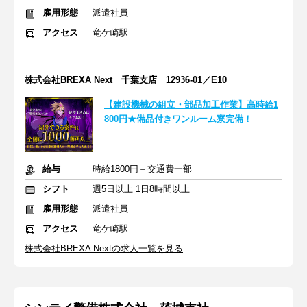
雇用形態
派遣社員
アクセス
竜ケ崎駅
株式会社BREXA Next 千葉支店 12936-01／E10
【建設機械の組立・部品加工作業】高時給1
800円★備品付きワンルーム寮完備！
給与
時給1800円＋交通費一部
シフト
週5日以上 1日8時間以上
雇用形態
派遣社員
アクセス
竜ケ崎駅
株式会社BREXA Nextの求人一覧を見る