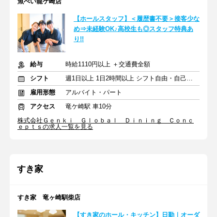
魚べい龍ケ崎店
【ホールスタッフ】＜履歴書不要＞接客少な
め⇒未経験OK♪高校生も◎スタッフ特典あ
り!!
給与
時給1110円以上 ＋交通費全額
シフト
週1日以上 1日2時間以上 シフト自由・自己申告
雇用形態
アルバイト・パート
アクセス
竜ケ崎駅 車10分
株式会社Ｇｅｎｋｉ Ｇｌｏｂａｌ Ｄｉｎｉｎｇ Ｃｏｎｃ
ｅｐｔｓの求人一覧を見る
すき家
すき家 竜ヶ崎馴柴店
【すき家のホール・キッチン】日勤｜オーダ