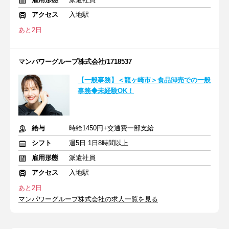
アクセス
入地駅
あと2日
マンパワーグループ株式会社/1718537
【一般事務】＜龍ヶ崎市＞食品卸売での一般
事務◆未経験OK！
給与
時給1450円+交通費一部支給
シフト
週5日 1日8時間以上
雇用形態
派遣社員
アクセス
入地駅
あと2日
マンパワーグループ株式会社の求人一覧を見る