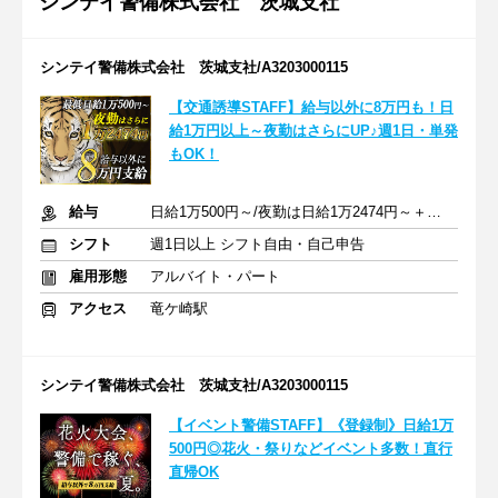
シンテイ警備株式会社 茨城支社
シンテイ警備株式会社 茨城支社/A3203000115
【交通誘導STAFF】給与以外に8万円も！日
給1万円以上～夜勤はさらにUP♪週1日・単発
もOK！
給与
日給1万500円～/夜勤は日給1万2474円～＋交通費※各種手当含む
シフト
週1日以上 シフト自由・自己申告
雇用形態
アルバイト・パート
アクセス
竜ケ崎駅
シンテイ警備株式会社 茨城支社/A3203000115
【イベント警備STAFF】《登録制》日給1万
500円◎花火・祭りなどイベント多数！直行
直帰OK