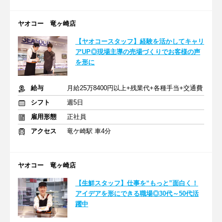
ヤオコー 竜ヶ崎店
【ヤオコースタッフ】経験を活かしてキャリ
アUP◎現場主導の売場づくりでお客様の声
を形に
給与
月給25万8400円以上+残業代+各種手当+交通費
シフト
週5日
雇用形態
正社員
アクセス
竜ケ崎駅 車4分
ヤオコー 竜ヶ崎店
【生鮮スタッフ】仕事を“もっと”面白く！
アイデアを形にできる職場◎30代～50代活
躍中