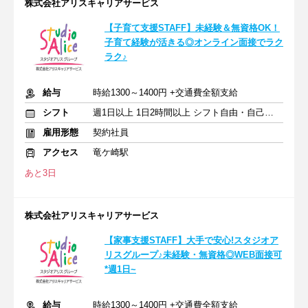
株式会社アリスキャリアサービス
【子育て支援STAFF】未経験＆無資格OK！
子育て経験が活きる◎オンライン面接でラク
ラク♪
給与
時給1300～1400円 +交通費全額支給
シフト
週1日以上 1日2時間以上 シフト自由・自己申告
雇用形態
契約社員
アクセス
竜ケ崎駅
あと3日
株式会社アリスキャリアサービス
【家事支援STAFF】大手で安心!スタジオア
リスグループ♪未経験・無資格◎WEB面接可
*週1日~
給与
時給1300～1400円 +交通費全額支給