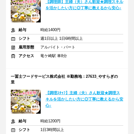
【調理師】主婦（夫）さん歓迎★調理スキル
を活かしたい方に◎丁寧に教えるから安心♪
給与
時給1400円
シフト
週1日以上 1日6時間以上
雇用形態
アルバイト・パート
アクセス
竜ケ崎駅 車8分
一冨士フードサービス株式会社 ※勤務地：27633_やすらぎの
里
【調理ｽﾀｯﾌ】主婦（夫）さん歓迎★調理ス
キルを活かしたい方に◎丁寧に教えるから安
心♪
給与
時給1200円
シフト
1日3時間以上