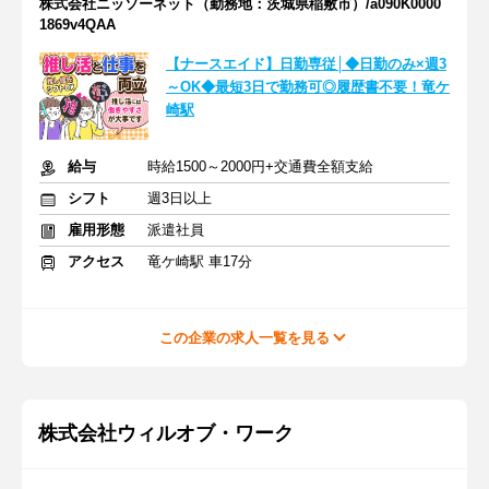
株式会社ニッソーネット（勤務地：茨城県稲敷市）/a090K0000
1869v4QAA
【ナースエイド】日勤専従│◆日勤のみ×週3
～OK◆最短3日で勤務可◎履歴書不要！竜ケ
崎駅
給与
時給1500～2000円+交通費全額支給
シフト
週3日以上
雇用形態
派遣社員
アクセス
竜ケ崎駅 車17分
この企業の求人一覧を見る
株式会社ウィルオブ・ワーク