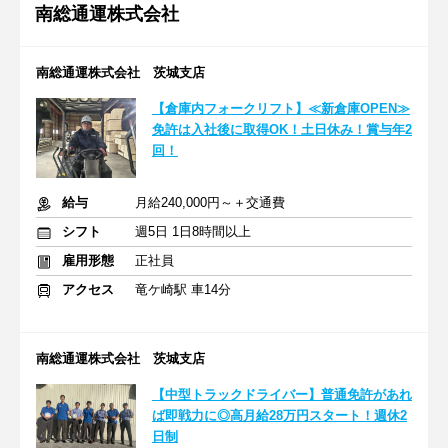
南総通運株式会社
南総通運株式会社 茨城支店
【倉庫内フォークリフト】≪新倉庫OPEN≫
免許は入社後に取得OK！土日休み！賞与年2
回！
給与
月給240,000円～＋交通費
シフト
週5日 1日8時間以上
雇用形態
正社員
アクセス
竜ケ崎駅 車14分
南総通運株式会社 茨城支店
【中型トラックドライバー】普通免許があれ
ば即戦力に◎高月給28万円スタート！週休2
日制