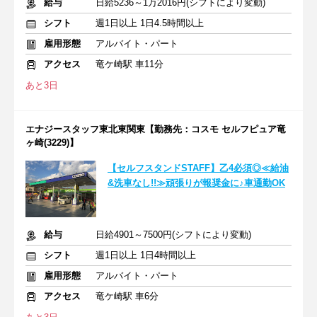
給与
日給5236～1万2016円(シフトにより変動)
シフト
週1日以上 1日4.5時間以上
雇用形態
アルバイト・パート
アクセス
竜ケ崎駅 車11分
あと3日
エナジースタッフ東北東関東【勤務先：コスモ セルフピュア竜
ヶ崎(3229)】
【セルフスタンドSTAFF】乙4必須◎≪給油
&洗車なし!!≫頑張りが報奨金に♪車通勤OK
給与
日給4901～7500円(シフトにより変動)
シフト
週1日以上 1日4時間以上
雇用形態
アルバイト・パート
アクセス
竜ケ崎駅 車6分