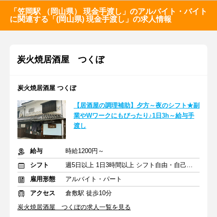
「笠岡駅 （岡山県） 現金手渡し」のアルバイト・バイト
に関連する「(岡山県) 現金手渡し」の求人情報
炭火焼居酒屋 つくぼ
炭火焼居酒屋 つくぼ
【居酒屋の調理補助】夕方～夜のシフト★副
業やWワークにもぴったり♪1日3h～給与手
渡し
給与
時給1200円～
シフト
週5日以上 1日3時間以上 シフト自由・自己申告
雇用形態
アルバイト・パート
アクセス
倉敷駅 徒歩10分
炭火焼居酒屋 つくぼの求人一覧を見る