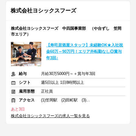
株式会社ヨシックスフーズ
株式会社ヨシックスフーズ 中四国事業部 （や台ずし 笠岡
市エリア）
【寿司居酒屋スタッフ】未経験OK★入社祝
金60万～90万円！エリア外転勤なし◎賞与
年3回♪
給与
月給30万5000円～＋賞与年3回
シフト
週5日以上 1日8時間以上
雇用形態
正社員
アクセス
(1)笠岡駅 (2)田町駅 (3)倉敷駅
あと3日
株式会社ヨシックスフーズの求人一覧を見る