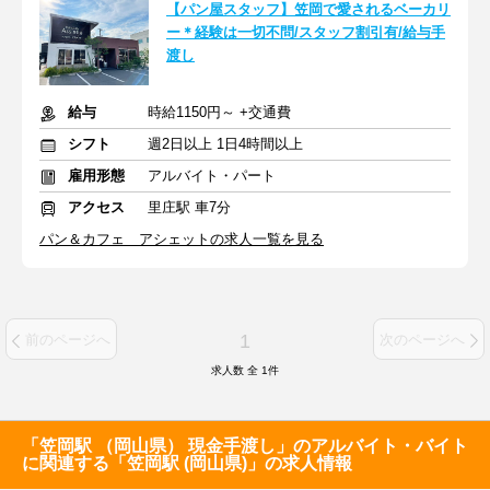
【パン屋スタッフ】笠岡で愛されるベーカリ
ー＊経験は一切不問/スタッフ割引有/給与手
渡し
給与
時給1150円～ +交通費
シフト
週2日以上 1日4時間以上
雇用形態
アルバイト・パート
アクセス
里庄駅 車7分
パン＆カフェ アシェットの求人一覧を見る
1
前のページへ
次のページへ
求人数 全
1
件
「笠岡駅 （岡山県） 現金手渡し」のアルバイト・バイト
に関連する「笠岡駅 (岡山県)」の求人情報