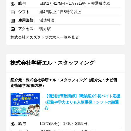
給与
日給1万4175円～1万7719円 + 交通費支給
シフト
週4日以上 1日8時間以上
雇用形態
派遣社員
アクセス
鴨方駅
株式会社アズスタッフの求人一覧を見る
株式会社学研エル・スタッフィング
紹介元：株式会社学研エル・スタッフィング（紹介先：ナビ個
別指導学院/鴨方校）
【個別指導塾講師】[職業紹介] 初バイト応援
♪経験や学力よりも人柄重視！シフトの融通
◎
給与
1コマ(90分) 1710～2199円