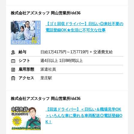
株式会社アズスタッフ 岡山営業所/dd36
【ゴミ回収ドライバー】日払い◎来社不要の
電話登録OK★生活に不可欠な仕事
給与
日給1万4175円～1万7719円 + 交通費支給
シフト
週4日以上 1日8時間以上
雇用形態
派遣社員
アクセス
里庄駅
株式会社アズスタッフ 岡山営業所/dd36
【回送ドライバー】＜日払い＆職場見学OK
＞いろんな車に乗れる車両配送◎電話登録O
K！