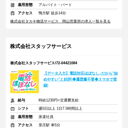
雇用形態
アルバイト・パート
アクセス
鴨方駅 徒歩14分
株式会社タカキ物流サービス 岡山営業所の求人一覧を見る
株式会社スタッフサービス
株式会社スタッフサービス/72-04421084
【データ入力】電話対応ほぼなし♪だから"始
めやすい"と好評!◆履歴書不要◆スマホで登
録!
給与
時給1230円+交通費支給
シフト
週5日以上 1日7.5時間以上
雇用形態
派遣社員
アクセス
里庄駅 車5分