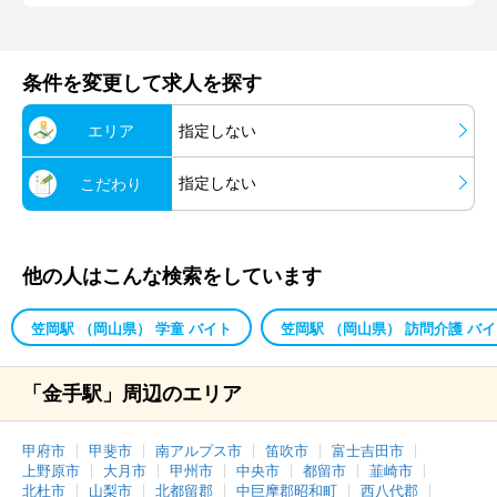
条件を変更して求人を探す
エリア
指定しない
指定しない
こだわり
他の人はこんな検索をしています
笠岡駅 （岡山県） 学童 バイト
笠岡駅 （岡山県） 訪問介護 バ
「金手駅」周辺のエリア
甲府市
甲斐市
南アルプス市
笛吹市
富士吉田市
上野原市
大月市
甲州市
中央市
都留市
韮崎市
北杜市
山梨市
北都留郡
中巨摩郡昭和町
西八代郡