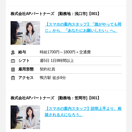
株式会社APパートナーズ [勤務地：浅口市]【001】
【スマホの案内スタッフ】「誰がやっても同
じ」から、「あなたにお願いしたい」へ。
給与
時給1700円～1800円＋交通費
シフト
週5日 1日8時間以上
雇用形態
契約社員
アクセス
鴨方駅 徒歩9分
株式会社APパートナーズ [勤務地：笠岡市]【001】
【スマホの案内スタッフ】説明上手より、相
談される人になろう。