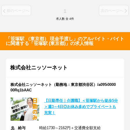
1
前のページへ
次のページへ
求人数 全
4
件
「笹塚駅 （東京都） 現金手渡し」のアルバイト・バイト
に関連する「笹塚駅 (東京都)」の求人情報
株式会社ニッソーネット
株式会社ニッソーネット（勤務地：東京都渋谷区）/a095i0000
00Rq1bAAC
【日勤専任｜介護職】＜笹塚駅から徒歩5分
＞週3～4日◎お休み多めでプライベートも
充実！
給与
時給1730～2162円＋交通費全額支給