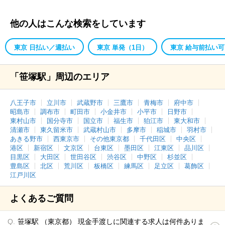
他の人はこんな検索をしています
東京 日払い／週払い
東京 単発（1日）
東京 給与前払い可
「笹塚駅」周辺のエリア
八王子市
立川市
武蔵野市
三鷹市
青梅市
府中市
昭島市
調布市
町田市
小金井市
小平市
日野市
東村山市
国分寺市
国立市
福生市
狛江市
東大和市
清瀬市
東久留米市
武蔵村山市
多摩市
稲城市
羽村市
あきる野市
西東京市
その他東京都
千代田区
中央区
港区
新宿区
文京区
台東区
墨田区
江東区
品川区
目黒区
大田区
世田谷区
渋谷区
中野区
杉並区
豊島区
北区
荒川区
板橋区
練馬区
足立区
葛飾区
江戸川区
よくあるご質問
笹塚駅 （東京都） 現金手渡しに関連する求人は何件ありま