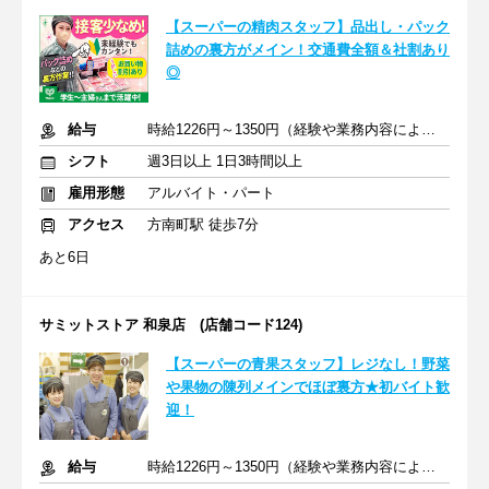
【スーパーの精肉スタッフ】品出し・パック
詰めの裏方がメイン！交通費全額＆社割あり
◎
給与
時給1226円～1350円（経験や業務内容による）+交通費全額
シフト
週3日以上 1日3時間以上
雇用形態
アルバイト・パート
アクセス
方南町駅 徒歩7分
あと6日
サミットストア 和泉店 (店舗コード124)
【スーパーの青果スタッフ】レジなし！野菜
や果物の陳列メインでほぼ裏方★初バイト歓
迎！
給与
時給1226円～1350円（経験や業務内容による）+交通費全額