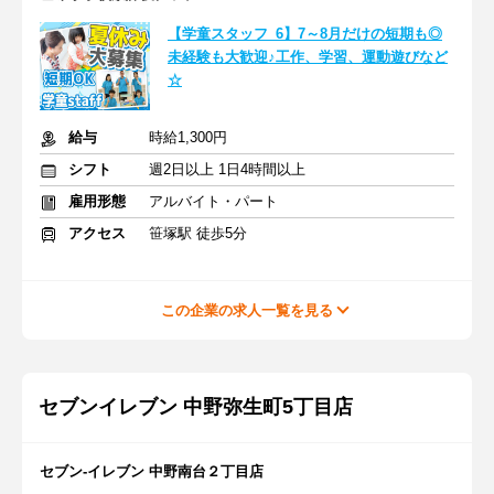
【学童スタッフ_6】7～8月だけの短期も◎
未経験も大歓迎♪工作、学習、運動遊びなど
☆
給与
時給1,300円
シフト
週2日以上 1日4時間以上
雇用形態
アルバイト・パート
アクセス
笹塚駅 徒歩5分
この企業の求人一覧を見る
セブンイレブン 中野弥生町5丁目店
セブン-イレブン 中野南台２丁目店