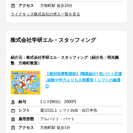
アクセス
方南町駅 徒歩10分
ライクキッズ株式会社の求人一覧を見る
株式会社学研エル・スタッフィング
紹介元：株式会社学研エル・スタッフィング（紹介先：明光義
塾 方南町教室）
【個別指導塾講師】[職業紹介] 初バイト応援
♪経験や学力よりも人柄重視！シフトの融通
◎
給与
1コマ(90分) 2000円
シフト
週1日以上 シフト自由・自己申告
雇用形態
アルバイト・パート
アクセス
方南町駅 徒歩1分