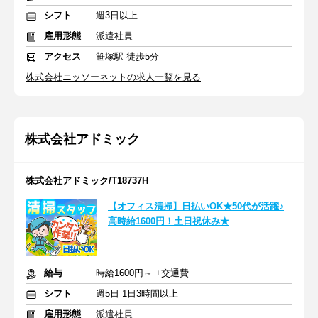
シフト
週3日以上
雇用形態
派遣社員
アクセス
笹塚駅 徒歩5分
株式会社ニッソーネットの求人一覧を見る
株式会社アドミック
株式会社アドミック/T18737H
【オフィス清掃】日払いOK★50代が活躍♪
高時給1600円！土日祝休み★
給与
時給1600円～ +交通費
シフト
週5日 1日3時間以上
雇用形態
派遣社員