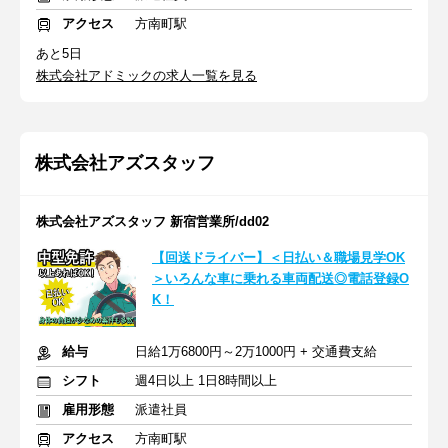
アクセス
方南町駅
あと5日
株式会社アドミックの求人一覧を見る
株式会社アズスタッフ
株式会社アズスタッフ 新宿営業所/dd02
【回送ドライバー】＜日払い＆職場見学OK
＞いろんな車に乗れる車両配送◎電話登録O
K！
給与
日給1万6800円～2万1000円 + 交通費支給
シフト
週4日以上 1日8時間以上
雇用形態
派遣社員
アクセス
方南町駅