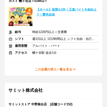
ガスト 幡ヶ谷店＜018812＞
【ホール】短期もOK！王道バイトを始めよ
う！髪色自由
給与
時給1226円以上＋交通費
シフト
週1日以上 1日2時間以上 シフト自由・自己申告
雇用形態
アルバイト・パート
アクセス
幡ケ谷駅 徒歩1分
この企業の求人一覧を見る
サミット株式会社
サミットストア 中野南台店 (店舗コード152)