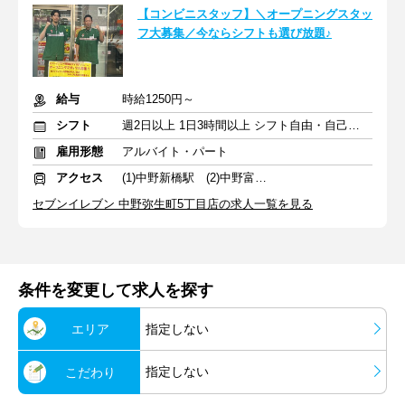
【コンビニスタッフ】＼オープニングスタッ
フ大募集／今ならシフトも選び放題♪
給与
時給1250円～
シフト
週2日以上 1日3時間以上 シフト自由・自己申告
雇用形態
アルバイト・パート
アクセス
(1)中野新橋駅 (2)中野富士見町駅
セブンイレブン 中野弥生町5丁目店の求人一覧を見る
条件を変更して求人を探す
エリア
指定しない
指定しない
こだわり