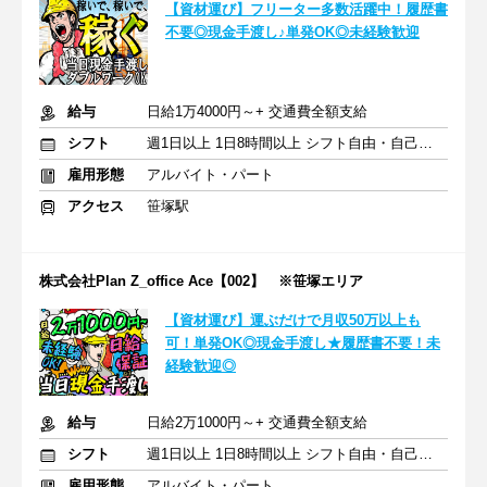
【資材運び】フリーター多数活躍中！履歴書
不要◎現金手渡し♪単発OK◎未経験歓迎
給与
日給1万4000円～+ 交通費全額支給
シフト
週1日以上 1日8時間以上 シフト自由・自己申告
雇用形態
アルバイト・パート
アクセス
笹塚駅
株式会社Plan Z_office Ace【002】 ※笹塚エリア
【資材運び】運ぶだけで月収50万以上も
可！単発OK◎現金手渡し★履歴書不要！未
経験歓迎◎
給与
日給2万1000円～+ 交通費全額支給
シフト
週1日以上 1日8時間以上 シフト自由・自己申告
雇用形態
アルバイト・パート