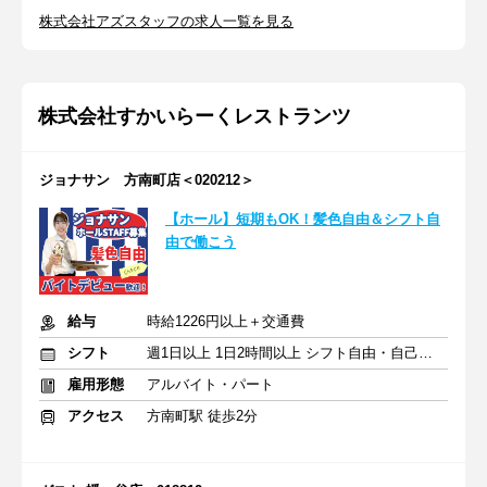
株式会社アズスタッフの求人一覧を見る
株式会社すかいらーくレストランツ
ジョナサン 方南町店＜020212＞
【ホール】短期もOK！髪色自由＆シフト自
由で働こう
給与
時給1226円以上＋交通費
シフト
週1日以上 1日2時間以上 シフト自由・自己申告
雇用形態
アルバイト・パート
アクセス
方南町駅 徒歩2分