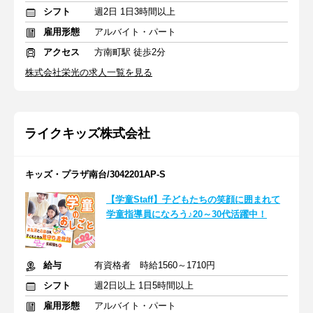
シフト
週2日 1日3時間以上
雇用形態
アルバイト・パート
アクセス
方南町駅 徒歩2分
株式会社栄光の求人一覧を見る
ライクキッズ株式会社
キッズ・プラザ南台/3042201AP-S
【学童Staff】子どもたちの笑顔に囲まれて
学童指導員になろう♪20～30代活躍中！
給与
有資格者 時給1560～1710円
シフト
週2日以上 1日5時間以上
雇用形態
アルバイト・パート