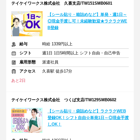
テイケイワークス株式会社 久喜支店/TW151SMB0601
【シール貼り・箱詰めなど】単発・週1日～
◎現金手渡し可！未経験歓迎★ラクラクWE
B登録
給与
時給 1339円以上
シフト
週1日 1日5時間以上 シフト自由・自己申告
雇用形態
派遣社員
アクセス
久喜駅 徒歩17分
あと2日
テイケイワークス株式会社 つくば支店/TW129SMB0602
【シール貼り・袋詰めなど】ラクラクWEB
登録OK！シフト自由☆単発1日～◎現金手渡
しOK！