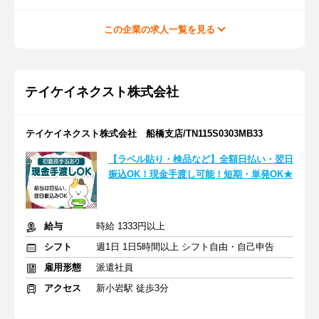
この企業の求人一覧を見る
テイケイネクスト株式会社
テイケイネクスト株式会社 船橋支店/TN115S0303MB33
【ラベル貼り・検品など】全額日払い・翌日
振込OK！現金手渡し可能！短期・単発OK★
給与
時給 1333円以上
シフト
週1日 1日5時間以上 シフト自由・自己申告
雇用形態
派遣社員
アクセス
新小岩駅 徒歩3分