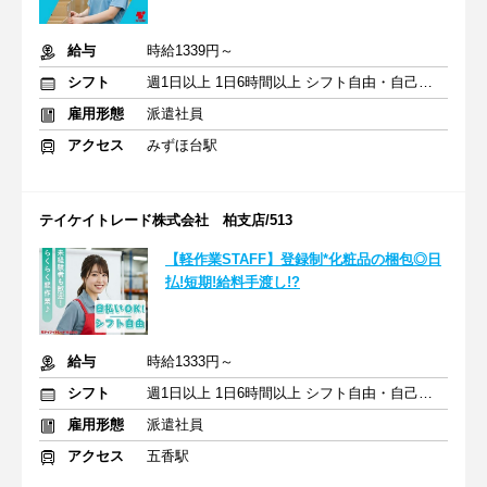
給与
時給1339円～
シフト
週1日以上 1日6時間以上 シフト自由・自己申告
雇用形態
派遣社員
アクセス
みずほ台駅
テイケイトレード株式会社 柏支店/513
【軽作業STAFF】登録制*化粧品の梱包◎日
払!短期!給料手渡し!?
給与
時給1333円～
シフト
週1日以上 1日6時間以上 シフト自由・自己申告
雇用形態
派遣社員
アクセス
五香駅