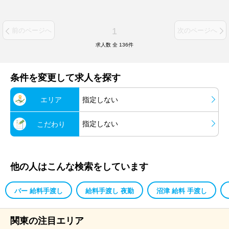
1
前のページへ
次のページへ
求人数 全
136
件
条件を変更して求人を探す
エリア
指定しない
指定しない
こだわり
他の人はこんな検索をしています
バー 給料手渡し
給料手渡し 夜勤
沼津 給料 手渡し
関東の注目エリア