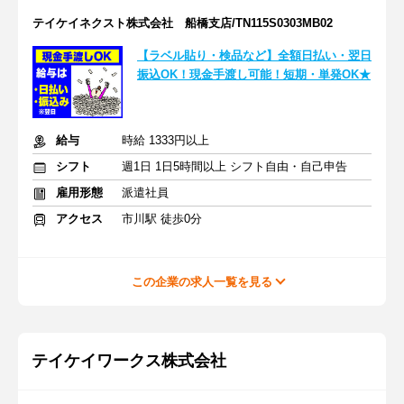
テイケイネクスト株式会社 船橋支店/TN115S0303MB02
【ラベル貼り・検品など】全額日払い・翌日
振込OK！現金手渡し可能！短期・単発OK★
給与
時給 1333円以上
シフト
週1日 1日5時間以上 シフト自由・自己申告
雇用形態
派遣社員
アクセス
市川駅 徒歩0分
この企業の求人一覧を見る
テイケイワークス株式会社