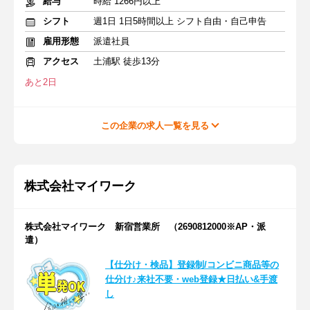
給与
時給 1266円以上
シフト
週1日 1日5時間以上 シフト自由・自己申告
雇用形態
派遣社員
アクセス
土浦駅 徒歩13分
あと2日
この企業の求人一覧を見る
株式会社マイワーク
株式会社マイワーク 新宿営業所 （2690812000※AP・派
遣）
【仕分け・検品】登録制/コンビニ商品等の
仕分け♪来社不要・web登録★日払い&手渡
し