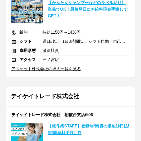
【かんたんシャンプーなどのラベル貼り】
単発でOK！最短翌日にお給料現金手渡しで
GET！
給与
時給1150円～1438円
シフト
週1日以上 1日3時間以上 シフト自由・自己申告
雇用形態
派遣社員
アクセス
三ノ宮駅
アスケット株式会社の求人一覧を見る
テイケイトレード株式会社
テイケイトレード株式会社 朝霞台支店/506
【軽作業STAFF】登録制*雑貨の梱包◎日払!
短期!給料手渡し!?