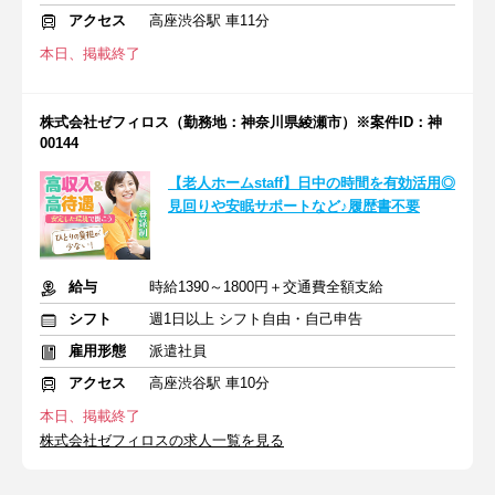
アクセス
高座渋谷駅 車11分
本日、掲載終了
株式会社ゼフィロス（勤務地：神奈川県綾瀬市）※案件ID：神
00144
【老人ホームstaff】日中の時間を有効活用◎
見回りや安眠サポートなど♪履歴書不要
給与
時給1390～1800円＋交通費全額支給
シフト
週1日以上 シフト自由・自己申告
雇用形態
派遣社員
アクセス
高座渋谷駅 車10分
本日、掲載終了
株式会社ゼフィロスの求人一覧を見る