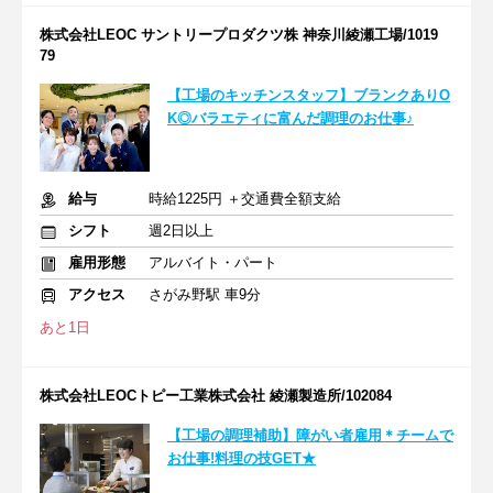
株式会社LEOC サントリープロダクツ株 神奈川綾瀬工場/1019
79
【工場のキッチンスタッフ】ブランクありO
K◎バラエティに富んだ調理のお仕事♪
給与
時給1225円 ＋交通費全額支給
シフト
週2日以上
雇用形態
アルバイト・パート
アクセス
さがみ野駅 車9分
あと1日
株式会社LEOCトピー工業株式会社 綾瀬製造所/102084
【工場の調理補助】障がい者雇用＊チームで
お仕事!料理の技GET★