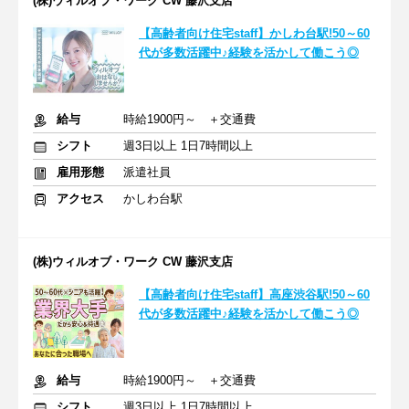
(株)ウィルオブ・ワーク CW 藤沢支店
【高齢者向け住宅staff】かしわ台駅!50～60
代が多数活躍中♪経験を活かして働こう◎
給与
時給1900円～ ＋交通費
シフト
週3日以上 1日7時間以上
雇用形態
派遣社員
アクセス
かしわ台駅
(株)ウィルオブ・ワーク CW 藤沢支店
【高齢者向け住宅staff】高座渋谷駅!50～60
代が多数活躍中♪経験を活かして働こう◎
給与
時給1900円～ ＋交通費
シフト
週3日以上 1日7時間以上