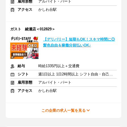
雇用形態
アルバイト・パート
アクセス
かしわ台駅
ガスト 綾瀬店＜012829＞
【デリバリー】短期もOK！スキマ時間に◎
髪色自由＆稼働分前払いOK♪
給与
時給1335円以上＋交通費
シフト
週1日以上 1日2時間以上 シフト自由・自己申告
雇用形態
アルバイト・パート
アクセス
かしわ台駅
この企業の求人一覧を見る