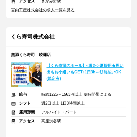
アクセス
さがみ野駅
宮内工産株式会社の求人一覧を見る
くら寿司株式会社
無添くら寿司 綾瀬店
【くら寿司のホール】<週2~>夏採用★思い
出もお小遣いもGET♪1日3h～◎前払いOK
(規定有)
給与
時給1225～1563円以上 ※時間帯による
シフト
週2日以上 1日3時間以上
雇用形態
アルバイト・パート
アクセス
高座渋谷駅