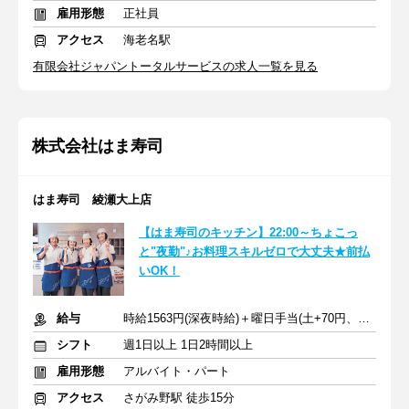
雇用形態
正社員
アクセス
海老名駅
有限会社ジャパントータルサービスの求人一覧を見る
株式会社はま寿司
はま寿司 綾瀬大上店
【はま寿司のキッチン】22:00～ちょこっ
と"夜勤"♪お料理スキルゼロで大丈夫★前払
いOK！
給与
時給1563円(深夜時給)＋曜日手当(土+70円、日祝+100円)
シフト
週1日以上 1日2時間以上
雇用形態
アルバイト・パート
アクセス
さがみ野駅 徒歩15分