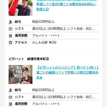
希望シフト提出1週ごと★髪色自由&前払い
制度も◎
給与
時給1230円以上
シフト
週1日以上 1日3時間以上 シフト自由・自己申告
雇用形態
アルバイト・パート
アクセス
かしわ台駅 車2分
ピザハット 綾瀬寺尾本町店
【ピザハットのインストア】初バイトOK！1
週ごとの融通シフトで学業との両立◎髪色自
由★
給与
時給1230円以上
シフト
週1日以上 1日3時間以上 シフト自由・自己申告
雇用形態
アルバイト・パート