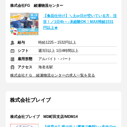
株式会社FG 綾瀬物流センター
【食品仕分け】＼土or日が空いている方、注
目！／1日4h～♪未経験OK！MAX時給1531
円以上★
給与
時給1225～1532円以上
シフト
週3日以上 1日4時間以上
雇用形態
アルバイト・パート
アクセス
海老名駅
株式会社ＦＧ 綾瀬物流センターの求人一覧を見る
株式会社ブレイブ
株式会社ブレイブ MD町田支店/MDM14
【保育士】家の近く/電車で数駅/●●市内でet