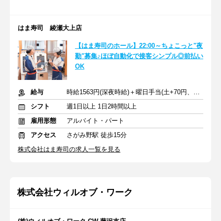
はま寿司 綾瀬大上店
【はま寿司のホール】22:00～ちょこっと"夜
勤"募集♪ほぼ自動化で接客シンプル◎前払い
OK
給与
時給1563円(深夜時給)＋曜日手当(土+70円、日祝+100円)
シフト
週1日以上 1日2時間以上
雇用形態
アルバイト・パート
アクセス
さがみ野駅 徒歩15分
株式会社はま寿司の求人一覧を見る
株式会社ウィルオブ・ワーク