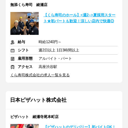
無添くら寿司 綾瀬店
【くら寿司のホール】<週2~>夏採用スター
ト★初パートも歓迎！涼しい店内で快適◎
給与
時給1240円～
シフト
週2日以上 1日3時間以上
雇用形態
アルバイト・パート
アクセス
高座渋谷駅
くら寿司株式会社の求人一覧を見る
日本ピザハット株式会社
ピザハット 綾瀬寺尾本町店
【ピザハットのデリバリー】初バイトOK！