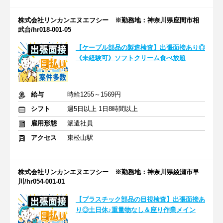
株式会社リンカンエヌエフシー ※勤務地：神奈川県座間市相
武台/hr018-001-05
【ケーブル部品の製造検査】出張面接あり◎
《未経験可》ソフトクリーム食べ放題
給与
時給1255～1569円
シフト
週5日以上 1日8時間以上
雇用形態
派遣社員
アクセス
東松山駅
株式会社リンカンエヌエフシー ※勤務地：神奈川県綾瀬市早
川/hr054-001-01
【プラスチック部品の目視検査】出張面接あ
り◎土日休♪重量物なし＆座り作業メイン