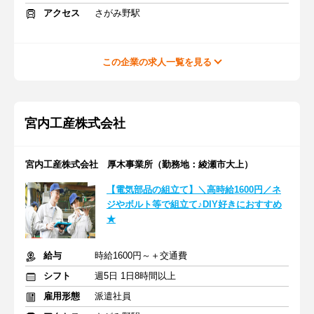
アクセス
さがみ野駅
この企業の求人一覧を見る
宮内工産株式会社
宮内工産株式会社 厚木事業所（勤務地：綾瀬市大上）
【電気部品の組立て】＼高時給1600円／ネ
ジやボルト等で組立て♪DIY好きにおすすめ
★
給与
時給1600円～＋交通費
シフト
週5日 1日8時間以上
雇用形態
派遣社員