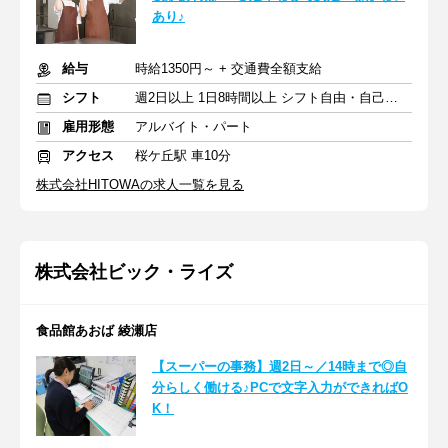
あり♪
給与
時給1350円～ + 交通費全額支給
シフト
週2日以上 1日8時間以上 シフト自由・自己申告
雇用形態
アルバイト・パート
アクセス
桜ケ丘駅 車10分
株式会社HITOWAの求人一覧を見る
株式会社ビック・ライズ
食品館あおば 綾瀬店
【スーパーの事務】週2日～／14時まで◎自
分らしく働ける♪PCで文字入力ができればO
K！