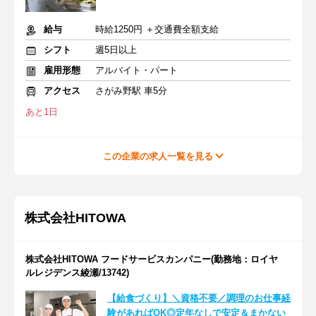
給与
時給1250円 ＋交通費全額支給
シフト
週5日以上
雇用形態
アルバイト・パート
アクセス
さがみ野駅 車5分
あと1日
この企業の求人一覧を見る
株式会社HITOWA
株式会社HITOWA フードサービスカンパニー(勤務地：ロイヤ
ルレジデンス綾瀬/13742)
【給食づくり】＼資格不要／調理のお仕事経
験があればOK◎定年なしで安定＆まかない