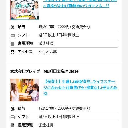
c.資格があれば勤務地のワガママも…!?
給与
時給1700～2000円+交通費全額
シフト
週2日以上 1日4時間以上
雇用形態
派遣社員
アクセス
かしわ台駅
株式会社ブレイブ MD町田支店/MDM14
【保育士】引越し/結婚/育児..ライフステー
ジに合わせた仕事選びを♪残業なし/平日のみ
◎
給与
時給1700～2000円+交通費全額
シフト
週2日以上 1日4時間以上
雇用形態
派遣社員