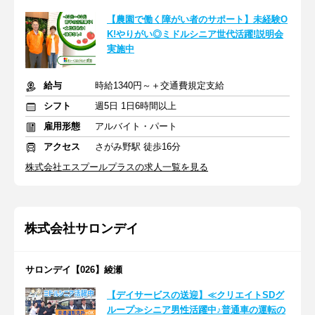
【農園で働く障がい者のサポート】未経験O
K!やりがい◎ミドルシニア世代活躍!説明会
実施中
給与
時給1340円～＋交通費規定支給
シフト
週5日 1日6時間以上
雇用形態
アルバイト・パート
アクセス
さがみ野駅 徒歩16分
株式会社エスプールプラスの求人一覧を見る
株式会社サロンデイ
サロンデイ【026】綾瀬
【デイサービスの送迎】≪クリエイトSDグ
ループ≫シニア男性活躍中♪普通車の運転の