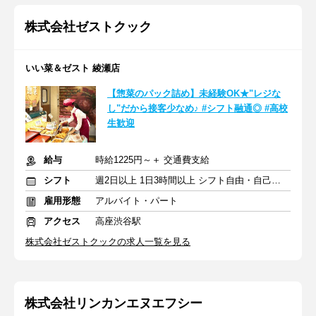
株式会社ゼストクック
いい菜＆ゼスト 綾瀬店
【惣菜のパック詰め】未経験OK★"レジな
し"だから接客少なめ♪ #シフト融通◎ #高校
生歓迎
給与
時給1225円～＋ 交通費支給
シフト
週2日以上 1日3時間以上 シフト自由・自己申告
雇用形態
アルバイト・パート
アクセス
高座渋谷駅
株式会社ゼストクックの求人一覧を見る
株式会社リンカンエヌエフシー