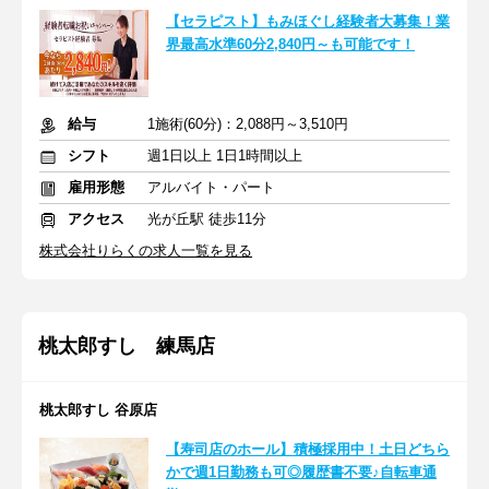
【セラピスト】もみほぐし経験者大募集！業
界最高水準60分2,840円～も可能です！
給与
1施術(60分)：2,088円～3,510円
シフト
週1日以上 1日1時間以上
雇用形態
アルバイト・パート
アクセス
光が丘駅 徒歩11分
株式会社りらくの求人一覧を見る
桃太郎すし 練馬店
桃太郎すし 谷原店
【寿司店のホール】積極採用中！土日どちら
かで週1日勤務も可◎履歴書不要♪自転車通