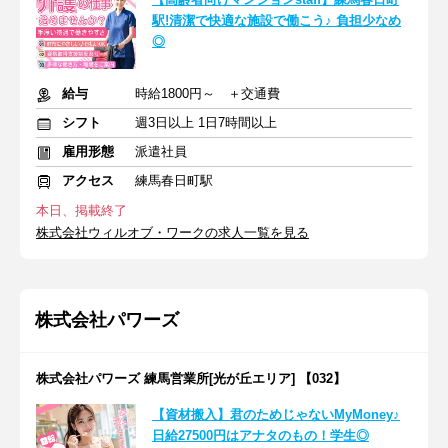
駅!清潔で快適な施設で働こう♪ 負担少なめ
◎
給与
時給1800円～ ＋交通費
シフト
週3日以上 1日7時間以上
雇用形態
派遣社員
アクセス
練馬春日町駅
本日、掲載終了
株式会社ウィルオブ・ワークの求人一覧を見る
株式会社パワーズ
株式会社パワーズ 練馬営業所[光が丘エリア] 【032】
【資材搬入】君のためじゃないMyMoney♪
日給27500円はアナタのもの！学生◎