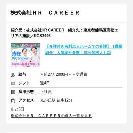
株式会社ＨＲ ＣＡＲＥＥＲ
紹介元：株式会社HR CAREER 紹介先：東京都練馬区高松エ
リアの施設／KGS3446
【介護付き有料老人ホームでの介護】［職業
紹介］人気案件多数！非公開求人も◎
給与
月給27万2000円～＋交通費
シフト
週4日
雇用形態
正社員
アクセス
光が丘駅 徒歩12分
あと5日
株式会社ＨＲ ＣＡＲＥＥＲの求人一覧を見る