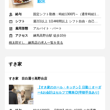
勤OK
給与
固定シフト勤務：時給1300円～（通常時給1250円～）＋交通費
シフト
週2日以上 1日4時間以上 シフト自由・自己申告
雇用形態
アルバイト・パート
アクセス
練馬高野台駅 徒歩10分
桃太郎すし 練馬店の求人一覧を見る
すき家
すき家 目白通り高野台店
【すき家のホール・キッチン】日勤｜オーダ
ー&お会計はセルフで簡単◎[早朝手当あり]