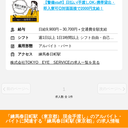
【警備staff】日払い/手渡しOK♪携帯貸出・
即入寮可◎対面面接で2000円支給！
給与
日給9,900円～30,700円＋交通費全額支給
シフト
週1日以上 1日1時間以上 シフト自由・自己申告
雇用形態
アルバイト・パート
アクセス
練馬春日町駅
株式会社TOKYO EYE SERVICEの求人一覧を見る
1
前のページへ
次のページへ
求人数 全
1
件
「練馬春日町駅 （東京都） 現金手渡し」のアルバイト・
バイトに関連する「練馬春日町駅 (東京都)」の求人情報