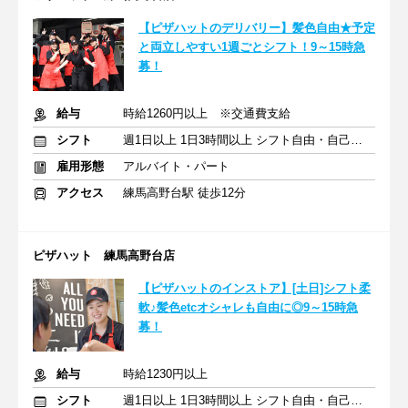
【ピザハットのデリバリー】髪色自由★予定
と両立しやすい1週ごとシフト！9～15時急
募！
給与
時給1260円以上 ※交通費支給
シフト
週1日以上 1日3時間以上 シフト自由・自己申告
雇用形態
アルバイト・パート
アクセス
練馬高野台駅 徒歩12分
ピザハット 練馬高野台店
【ピザハットのインストア】[土日]シフト柔
軟♪髪色etcオシャレも自由に◎9～15時急
募！
給与
時給1230円以上
シフト
週1日以上 1日3時間以上 シフト自由・自己申告