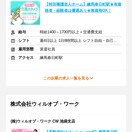
【特別養護老人ホーム】練馬春日町駅★有資
格者・経験者は優遇あり★無資格OK！
給与
時給1400～1700円以上＋交通費支給
シフト
週4日以上 1日8時間以上 シフト自由・自己申告
雇用形態
派遣社員
アクセス
練馬春日町駅
この企業の求人一覧を見る
株式会社ウィルオブ・ワーク
(株)ウィルオブ・ワーク CW 池袋支店
【高齢者向けマンションstaff】練馬春日町