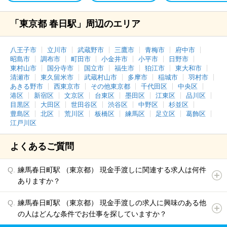
「東京都 春日駅」周辺のエリア
八王子市
立川市
武蔵野市
三鷹市
青梅市
府中市
昭島市
調布市
町田市
小金井市
小平市
日野市
東村山市
国分寺市
国立市
福生市
狛江市
東大和市
清瀬市
東久留米市
武蔵村山市
多摩市
稲城市
羽村市
あきる野市
西東京市
その他東京都
千代田区
中央区
港区
新宿区
文京区
台東区
墨田区
江東区
品川区
目黒区
大田区
世田谷区
渋谷区
中野区
杉並区
豊島区
北区
荒川区
板橋区
練馬区
足立区
葛飾区
江戸川区
よくあるご質問
練馬春日町駅 （東京都） 現金手渡しに関連する求人は何件
ありますか？
練馬春日町駅 （東京都） 現金手渡しの求人に興味のある他
の人はどんな条件でお仕事を探していますか？