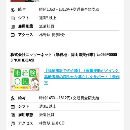
給与
時給1350～1812円+交通費全額支給
シフト
週3日以上
雇用形態
派遣社員
アクセス
林野駅 徒歩8分
株式会社ニッソーネット（勤務地：岡山県美作市）/a095F0000
3PKXHBQA5!
【福祉施設での介護】《家事援助がメイン》
高齢者様の穏やかな暮らしをサポート！美作
市
給与
時給1450～1812円+交通費全額支給
シフト
週3日以上
雇用形態
派遣社員
アクセス
林野駅 徒歩6分