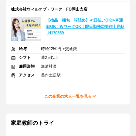
株式会社ウィルオブ・ワーク FO岡山支店
【検品・梱包・箱詰め】≪日払いOK≫車通
勤OK！WワークOK！即日勤務◎美作土居駅
_H130359
給与
時給1250円 +交通費
シフト
週2日以上
雇用形態
派遣社員
アクセス
美作土居駅
この企業の求人一覧を見る
家庭教師のトライ