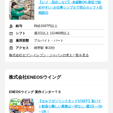
【レジ・品出しなど】-未経験OK-身近で始
めやすい♪お仕事シンプルで安心☆シフト応
相談◎
給与
時給1047円以上
シフト
週2日以上 1日4時間以上
雇用形態
アルバイト・パート
アクセス
林野駅 車10分
株式会社セブン-イレブン・ジャパンの求人一覧を見る
株式会社ENEOSウイング
ENEOSウイング 美作インターＴＳ
【セルフガソリンスタンドSTAFF】初バイ
ト歓迎☆難しい業務は一切なし♪週1日～/3h
～OK！