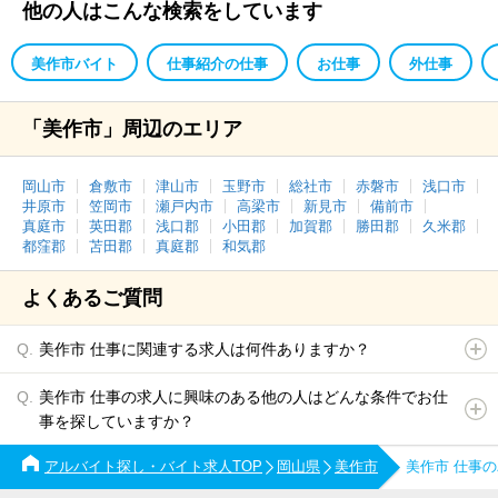
他の人はこんな検索をしています
美作市バイト
仕事紹介の仕事
お仕事
外仕事
「美作市」周辺のエリア
岡山市
倉敷市
津山市
玉野市
総社市
赤磐市
浅口市
井原市
笠岡市
瀬戸内市
高梁市
新見市
備前市
真庭市
英田郡
浅口郡
小田郡
加賀郡
勝田郡
久米郡
都窪郡
苫田郡
真庭郡
和気郡
よくあるご質問
美作市 仕事に関連する求人は何件ありますか？
美作市 仕事の求人に興味のある他の人はどんな条件でお仕
事を探していますか？
アルバイト探し・バイト求人TOP
岡山県
美作市
美作市 仕事