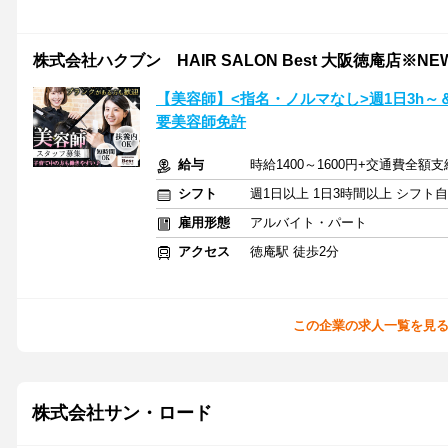
株式会社ハクブン HAIR SALON Best 大阪徳庵店※NEW
【美容師】<指名・ノルマなし>週1日3h～
要美容師免許
給与
時給1400～1600円+交通費全額支
シフト
週1日以上 1日3時間以上 シフト
雇用形態
アルバイト・パート
アクセス
徳庵駅 徒歩2分
この企業の求人一覧を見
株式会社サン・ロード