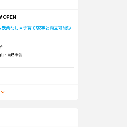
 OPEN
＆残業なし＝子育て/家事と両立可能◎
給
自由・自己申告
る