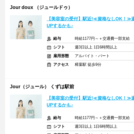
Jour doux （ジュールドゥ）
【美容室の受付】駅近!≪資格なしOK！≫
UPするかも♪
給与
時給1177円～＋交通費一部支給
シフト
週3日以上 1日6時間以上
雇用形態
アルバイト・パート
アクセス
樟葉駅 徒歩9分
Jour（ジュール） くずは駅前
【美容室の受付】駅近!≪資格なしOK！≫
UPするかも♪
給与
時給1177円～＋交通費一部支給
シフト
週3日以上 1日6時間以上