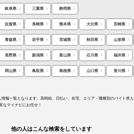
岐阜県
三重県
静岡県
佐賀県
長崎県
熊本県
大分県
宮崎県
青森県
岩手県
宮城県
秋田県
山形県
長野県
新潟県
富山県
石川県
福井県
岡山県
鳥取県
島根県
山口県
香川県
求人情報一覧となります。高時給、日払い、在宅、エリア・職種別のバイト求
富なマイナビにお任せ！
他の人はこんな検索をしています