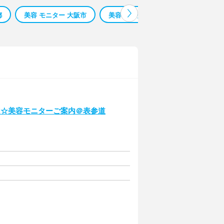
都
美容 モニター 大阪市
美容 モニター 渋谷区
バイトレ 
K☆美容モニターご案内＠表参道