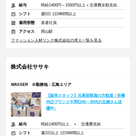
給与
時給1400円～1500円以上＋交通費全額支給あり
シフト
週5日 1日8時間以上
雇用形態
派遣社員
アクセス
岡山駅
ファッション人材リンク株式会社の求人一覧を見る
株式会社ササキ
WASSER ※勤務地：広島エリア
【販売スタッフ】元美容部員の方歓迎！扶養
内◎ブランク不問◎40～50代の主婦さん活
躍中♪
給与
時給1400円以上 ＋ 交通費支給
シフト
週2日以上 1日5時間以上