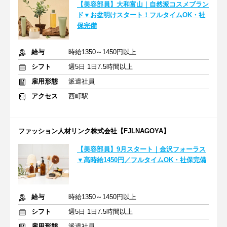
【美容部員】大和富山｜自然派コスメブラン
ド▼お盆明けスタート！フルタイムOK・社
保完備
給与
時給1350～1450円以上
シフト
週5日 1日7.5時間以上
雇用形態
派遣社員
アクセス
西町駅
ファッション人材リンク株式会社【FJLNAGOYA】
【美容部員】9月スタート｜金沢フォーラス
▼高時給1450円／フルタイムOK・社保完備
給与
時給1350～1450円以上
シフト
週5日 1日7.5時間以上
雇用形態
派遣社員