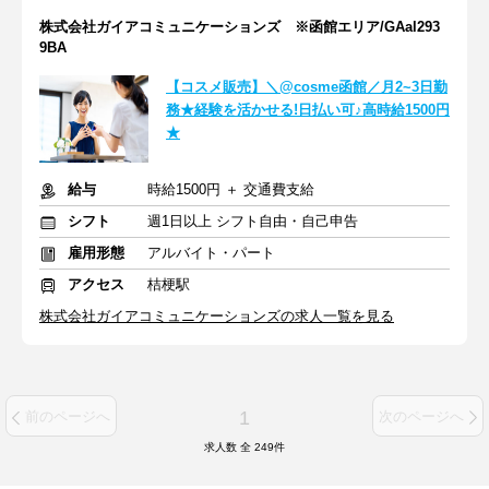
株式会社ガイアコミュニケーションズ ※函館エリア/GAal293
9BA
【コスメ販売】＼@cosme函館／月2~3日勤
務★経験を活かせる!日払い可♪高時給1500円
★
給与
時給1500円 ＋ 交通費支給
シフト
週1日以上 シフト自由・自己申告
雇用形態
アルバイト・パート
アクセス
桔梗駅
株式会社ガイアコミュニケーションズの求人一覧を見る
1
前のページへ
次のページへ
求人数 全
249
件