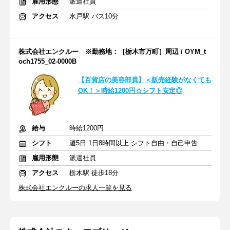
雇用形態
派遣社員
アクセス
水戸駅 バス10分
株式会社エンクルー ※勤務地：［栃木市万町］周辺 / OYM_t
och1755_02-0000B
【百貨店の美容部員】＜販売経験がなくても
OK！＞時給1200円☆シフト安定◎
給与
時給1200円
シフト
週5日 1日8時間以上 シフト自由・自己申告
雇用形態
派遣社員
アクセス
栃木駅 徒歩18分
株式会社エンクルーの求人一覧を見る