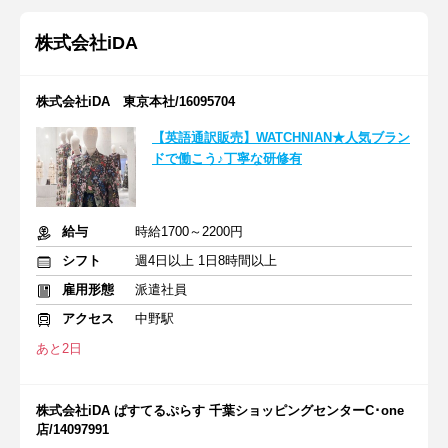
株式会社iDA
株式会社iDA 東京本社/16095704
【英語通訳販売】WATCHNIAN★人気ブラン
ドで働こう♪丁寧な研修有
給与
時給1700～2200円
シフト
週4日以上 1日8時間以上
雇用形態
派遣社員
アクセス
中野駅
あと2日
株式会社iDA ぱすてるぷらす 千葉ショッピングセンターC･one
店/14097991