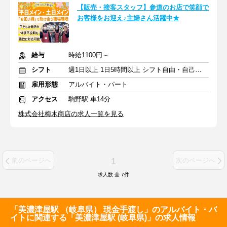
【販売・接客スタッフ】参道のお店で笑顔で
お客様をお迎え♪主婦さん活躍中★
給与
時給1100円～
シフト
週1日以上 1日5時間以上 シフト自由・自己申告
雇用形態
アルバイト・パート
アクセス
駒野駅 車14分
株式会社梅木商店の求人一覧を見る
1
前のページへ
次のページへ
求人数 全
7
件
「美濃津屋駅 （岐阜県） 現金手渡し」のアルバイト・バ
イトに関連する「美濃津屋駅 (岐阜県)」の求人情報