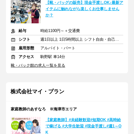
【靴・バッグの販売】現金手渡しOK♪最新ア
イテムに触れながら楽しくお仕事しません
か？
給与
時給1100円～＋交通費
シフト
週1日以上 1日5時間以上 シフト自由・自己申告
雇用形態
アルバイト・パート
アクセス
駒野駅 車14分
靴・バック館の求人一覧を見る
株式会社マイ・プラン
家庭教師のあすなろ ※海津市エリア
【家庭教師】#未経験歓迎#短期OK #高時給
で稼げる #大学生歓迎 #現金手渡し#週1～O
K