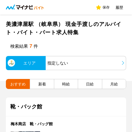
保存
履歴
美濃津屋駅 （岐阜県） 現金手渡しのアルバイ
ト・バイト・パート求人特集
7
検索結果
件
エリア
指定しない
おすすめ
新着
時給
日給
月給
靴・バック館
梅木商店 靴・バッグ館