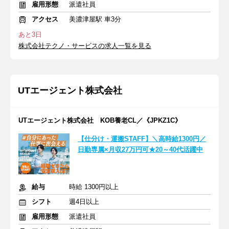
雇用形態
派遣社員
アクセス
美濃津屋駅 車3分
あと3日
株式会社テクノ・サービスの求人一覧を見る
UTエージェント株式会社
UTエージェント株式会社 KOB養老CL／《JPKZ1C》
【仕分け・運搬STAFF】＼高時給1300円／
日勤専属×月収27万円可★20～40代活躍中
給与
時給 1300円以上
シフト
週4日以上
雇用形態
派遣社員