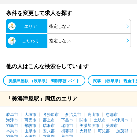
条件を変更して求人を探す
エリア
指定しない
指定しない
こだわり
他の人はこんな検索をしています
美濃津屋駅 （岐阜県） 調剤事務 バイト
関駅 （岐阜県） 現金手
「美濃津屋駅」周辺のエリア
岐阜市
大垣市
各務原市
多治見市
高山市
恵那市
海津市
可児市
郡上市
下呂市
関市
土岐市
中津川市
羽島市
飛騨市
瑞浪市
瑞穂市
美濃加茂市
美濃市
本巣市
山県市
安八郡
揖斐郡
大野郡
可児郡
加茂郡
羽島郡
不破郡
本巣郡
養老郡