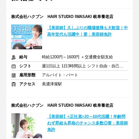
株式会社ハクブン HAIR STUDIO IWASAKI 岐阜養老店
【美容師】久しぶりの職場復帰も大歓迎！中
高年世代も活躍中！要：美容師免許
給与
時給1200円～1600円 ＋交通費全額支給
シフト
週1日以上 1日3時間以上 シフト自由・自己申告
雇用形態
アルバイト・パート
アクセス
美濃津屋駅
株式会社ハクブン HAIR STUDIO IWASAKI 岐阜養老店
【美容師】<正社員>20～60代活躍！年齢問
わず昇給＆昇格のチャンス多数◎要：美容師
免許