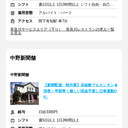
シフト
週1日以上 1日2時間以上 シフト自由・自己申告
雇用形態
アルバイト・パート
アクセス
関下有知駅 車7分
長良川サービスエリア（下り） 長良川レストランの求人一覧
を見る
中野新聞舗
中野新聞舗
【新聞配達・軽作業】未経験でもカンタン★
深夜～早朝帯！嬉しい現金手渡し◎車通勤O
K♪
給与
日給3300円
シフト
週5日以上 1日2時間以上