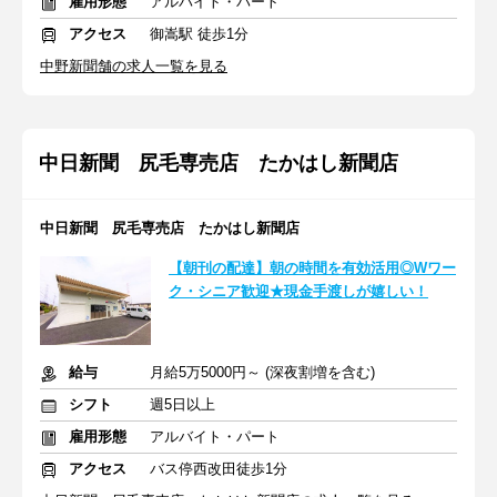
雇用形態
アルバイト・パート
アクセス
御嵩駅 徒歩1分
中野新聞舗の求人一覧を見る
中日新聞 尻毛専売店 たかはし新聞店
中日新聞 尻毛専売店 たかはし新聞店
【朝刊の配達】朝の時間を有効活用◎Wワー
ク・シニア歓迎★現金手渡しが嬉しい！
給与
月給5万5000円～ (深夜割増を含む)
シフト
週5日以上
雇用形態
アルバイト・パート
アクセス
バス停西改田徒歩1分