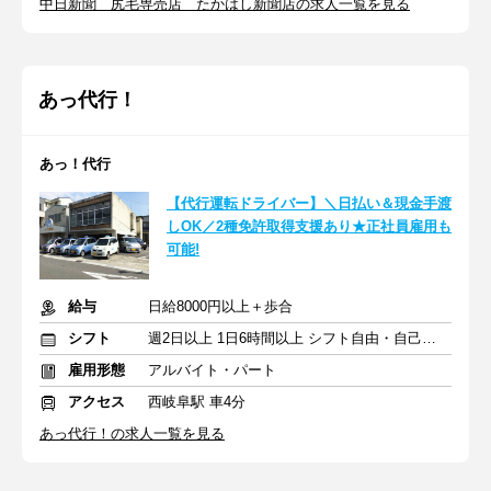
中日新聞 尻毛専売店 たかはし新聞店の求人一覧を見る
あっ代行！
あっ！代行
【代行運転ドライバー】＼日払い＆現金手渡
しOK／2種免許取得支援あり★正社員雇用も
可能!
給与
日給8000円以上＋歩合
シフト
週2日以上 1日6時間以上 シフト自由・自己申告
雇用形態
アルバイト・パート
アクセス
西岐阜駅 車4分
あっ代行！の求人一覧を見る