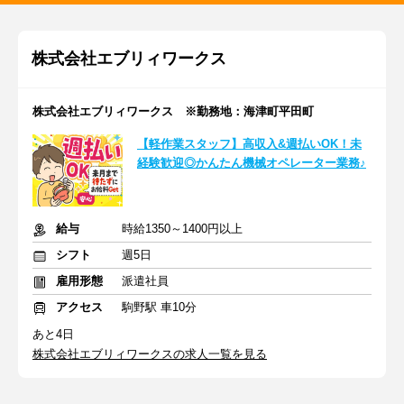
株式会社エブリィワークス
株式会社エブリィワークス ※勤務地：海津町平田町
【軽作業スタッフ】高収入&週払いOK！未
経験歓迎◎かんたん機械オペレーター業務♪
給与
時給1350～1400円以上
シフト
週5日
雇用形態
派遣社員
アクセス
駒野駅 車10分
あと4日
株式会社エブリィワークスの求人一覧を見る