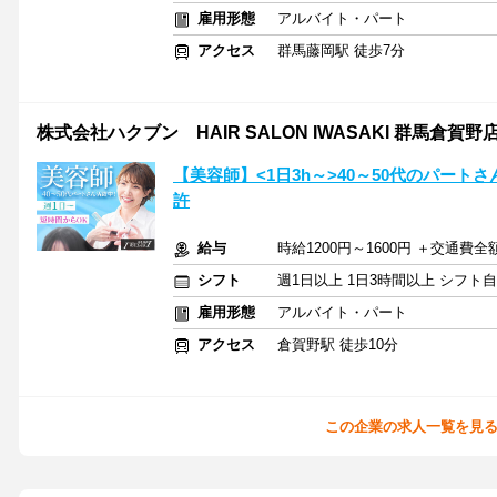
雇用形態
アルバイト・パート
アクセス
群馬藤岡駅 徒歩7分
株式会社ハクブン HAIR SALON IWASAKI 群馬倉賀野
【美容師】<1日3h～>40～50代のパー
許
給与
時給1200円～1600円 ＋交通費全
シフト
週1日以上 1日3時間以上 シフト
雇用形態
アルバイト・パート
アクセス
倉賀野駅 徒歩10分
この企業の求人一覧を見