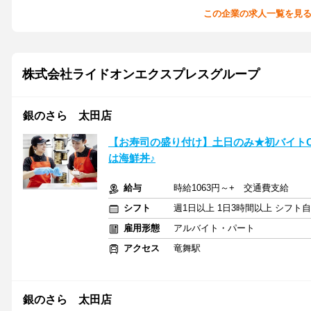
この企業の求人一覧を見
株式会社ライドオンエクスプレスグループ
銀のさら 太田店
【お寿司の盛り付け】土日のみ★初バイト
は海鮮丼♪
給与
時給1063円～+ 交通費支給
シフト
週1日以上 1日3時間以上 シフト
雇用形態
アルバイト・パート
アクセス
竜舞駅
銀のさら 太田店