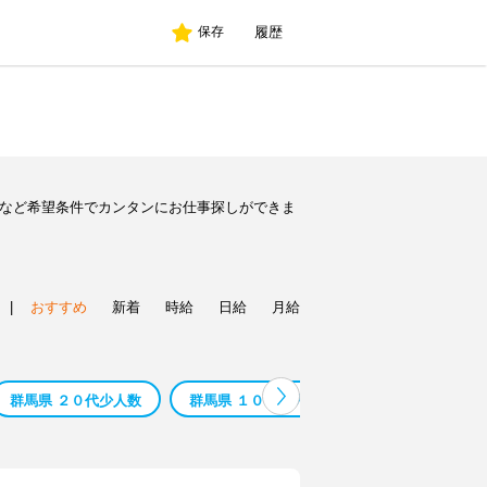
履歴
保存
人など希望条件でカンタンにお仕事探しができま
|
おすすめ
新着
時給
日給
月給
群馬県 ２０代少人数
群馬県 １０代少人数
群馬県 ６０代 少