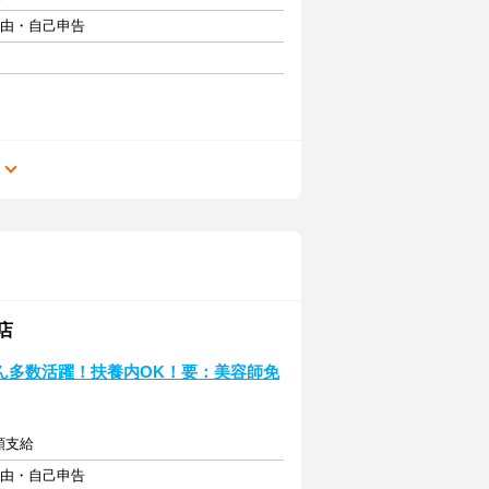
自由・自己申告
る
店
トさん多数活躍！扶養内OK！要：美容師免
額支給
自由・自己申告