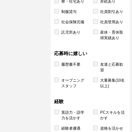
寮・社宅あり
昇給あり
制服貸与
社員割引あり
社会保険完備
社員登用あり
託児所あり
産休・育休取
得実績あり
応募時に嬉しい
履歴書不要
友達と応募歓
迎
オープニング
大量募集(10名
スタッフ
以上)
経験
英語力・語学
PCスキルを活
力を活かす
かす
経験者優遇
資格を活かせ