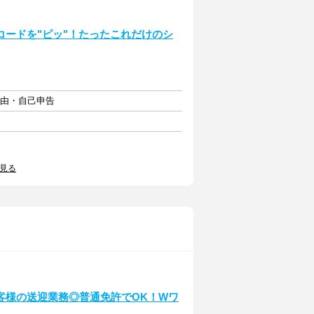
ードを"ピッ"！たったこれだけのシ
自由・自己申告
見る
客様の送迎業務◎普通免許でOK！Wワ