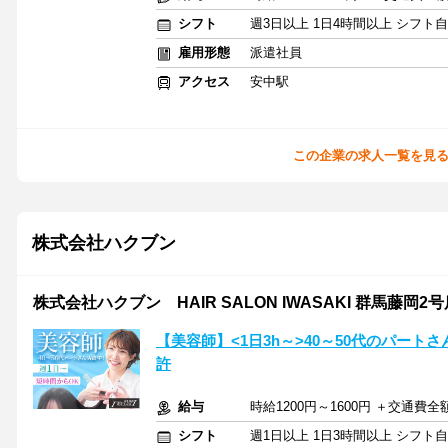
シフト
週3日以上 1日4時間以上 シフト
雇用形態
派遣社員
アクセス
安中駅
この企業の求人一覧を見
株式会社ハクブン
株式会社ハクブン HAIR SALON IWASAKI 群馬藤岡2号
【美容師】<1日3h～>40～50代のパー
許
給与
時給1200円～1600円 ＋交通費全
シフト
週1日以上 1日3時間以上 シフト