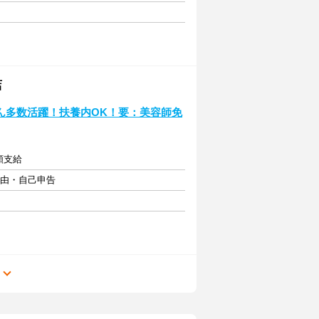
店
トさん多数活躍！扶養内OK！要：美容師免
額支給
自由・自己申告
る