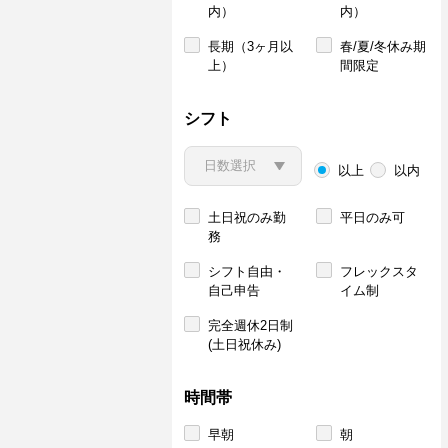
内）
内）
長期（3ヶ月以
春/夏/冬休み期
上）
間限定
シフト
以上
以内
土日祝のみ勤
平日のみ可
務
シフト自由・
フレックスタ
自己申告
イム制
完全週休2日制
(土日祝休み)
時間帯
早朝
朝