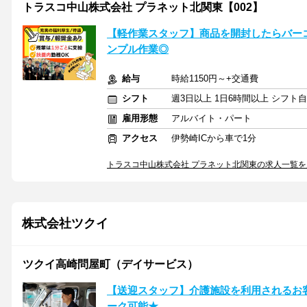
トラスコ中山株式会社 プラネット北関東【002】
【軽作業スタッフ】商品を開封したらバーコ
ンプル作業◎
給与
時給1150円～+交通費
シフト
週3日以上 1日6時間以上 シフト
雇用形態
アルバイト・パート
アクセス
伊勢崎ICから車で1分
トラスコ中山株式会社 プラネット北関東の求人一覧を
株式会社ツクイ
ツクイ高崎問屋町（デイサービス）
【送迎スタッフ】介護施設を利用されるお
ーク可能★