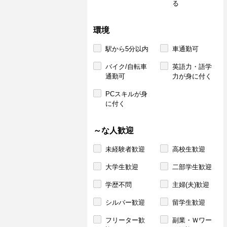
る
環境
駅から5分以内
車通勤可
バイク/自転車
英語力・語学
通勤可
力が身に付く
PCスキルが身
に付く
～な人歓迎
未経験者歓迎
高校生歓迎
大学生歓迎
二部学生歓迎
学歴不問
主婦(夫)歓迎
シルバー歓迎
留学生歓迎
フリーター歓
副業・Ｗワー