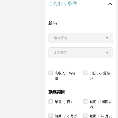
こだわり条件
給与
高収入・高時
日払い／週払
給
い
勤務期間
単発（1日）
短期（1週間以
内）
短期（1ヶ月以
短期（3ヶ月以