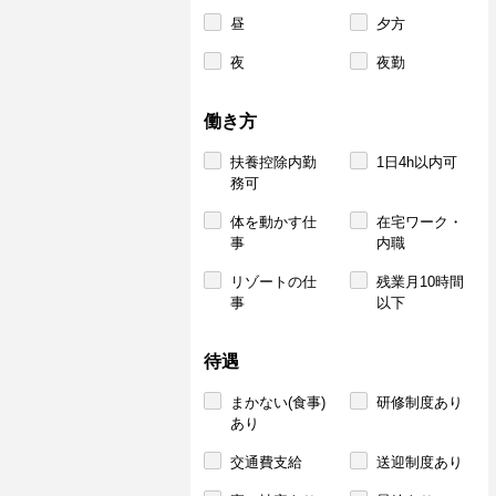
昼
夕方
夜
夜勤
働き方
扶養控除内勤
1日4h以内可
務可
体を動かす仕
在宅ワーク・
事
内職
リゾートの仕
残業月10時間
事
以下
待遇
まかない(食事)
研修制度あり
あり
交通費支給
送迎制度あり