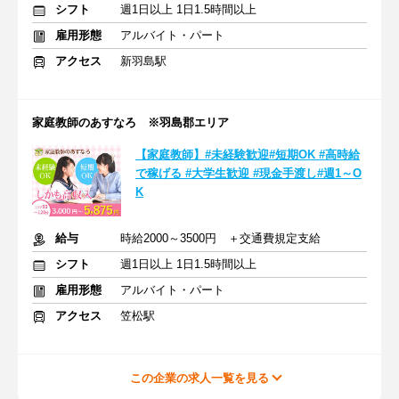
シフト
週1日以上 1日1.5時間以上
雇用形態
アルバイト・パート
アクセス
新羽島駅
家庭教師のあすなろ ※羽島郡エリア
【家庭教師】#未経験歓迎#短期OK #高時給
で稼げる #大学生歓迎 #現金手渡し#週1～O
K
給与
時給2000～3500円 ＋交通費規定支給
シフト
週1日以上 1日1.5時間以上
雇用形態
アルバイト・パート
アクセス
笠松駅
この企業の求人一覧を見る