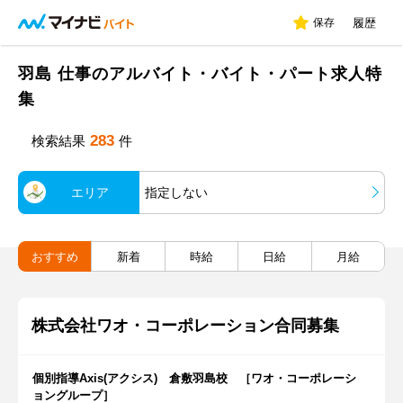
保存
履歴
羽島 仕事のアルバイト・バイト・パート求人特
集
283
検索結果
件
エリア
指定しない
おすすめ
新着
時給
日給
月給
株式会社ワオ・コーポレーション合同募集
個別指導Axis(アクシス) 倉敷羽島校 ［ワオ・コーポレーシ
ョングループ］