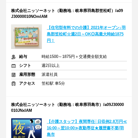
株式会社ニッソーネット（勤務地：岐阜県羽島郡笠松町）/a09
J30000010NOmIAM
【住宅型有料での介護】2021年オープン♪羽
島郡笠松町☆週2日～OK◎高最大時給1875
円！
給与
時給1500～1875円＋交通費全額支給
シフト
週2日以上
雇用形態
派遣社員
アクセス
笠松駅 車5分
株式会社ニッソーネット（勤務地：岐阜県羽島市）/a09J30000
010JNxIAM
【介護スタッフ】夜間専任│日収例2.8万円≪
16:00～翌10:00≫夜勤専従★履歴書不要/羽
島市