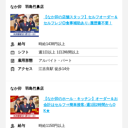
なか卯 羽島竹鼻店
【なか卯の店舗スタッフ】セルフオーダー＆
セルフレジ◎食事補助あり♪履歴書不要！
給与
時給1438円以上
シフト
週1日以上 1日2時間以上
雇用形態
アルバイト・パート
アクセス
江吉良駅 徒歩14分
なか卯 羽島竹鼻店
【なか卯のホール・キッチン】オーダー＆お
会計はセルフ⇒簡単接客♪週1回2時間からO
K★
給与
時給1150円以上