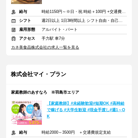
給与
時給1150円～※日・祝:時給＋100円 +交通費支給
シフト
週2日以上 1日3時間以上 シフト自由・自己申告
雇用形態
アルバイト・パート
アクセス
手力駅 車7分
カネ美食品株式会社の求人一覧を見る
株式会社マイ・プラン
家庭教師のあすなろ ※羽島市エリア
【家庭教師】#未経験歓迎#短期OK #高時給
で稼げる #大学生歓迎 #現金手渡し#週1～O
K
給与
時給2000～3500円 ＋交通費規定支給