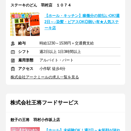
ステーキのどん 羽村店 １０７４
【ホール・キッチン】稼働分の前払いOK!週
2日～♪染髪・ピアスOK◎賄い有★人気ステ
ーキ店
給与
時給1230～1538円＋交通費支給
シフト
週2日以上 1日3時間以上
雇用形態
アルバイト・パート
アクセス
小作駅 徒歩4分
株式会社アークミールの求人一覧を見る
株式会社王将フードサービス
餃子の王将 羽村小作坂上店
【ホール】未経験OK！週2日～★笑顔が溢れ