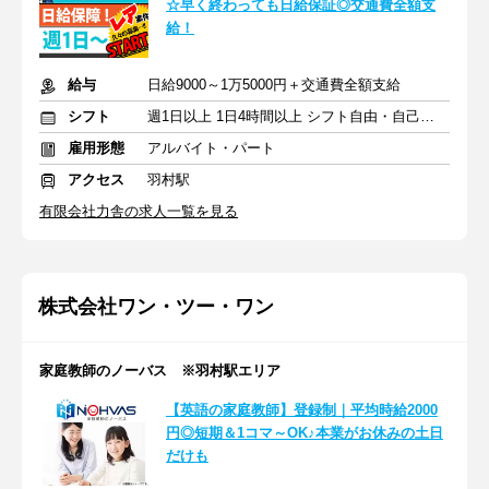
☆早く終わっても日給保証◎交通費全額支
給！
給与
日給9000～1万5000円＋交通費全額支給
シフト
週1日以上 1日4時間以上 シフト自由・自己申告
雇用形態
アルバイト・パート
アクセス
羽村駅
有限会社力舎の求人一覧を見る
株式会社ワン・ツー・ワン
家庭教師のノーバス ※羽村駅エリア
【英語の家庭教師】登録制｜平均時給2000
円◎短期＆1コマ～OK♪本業がお休みの土日
だけも