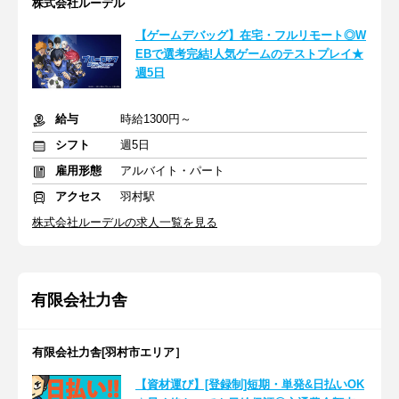
株式会社ルーデル
【ゲームデバッグ】在宅・フルリモート◎W
EBで選考完結!人気ゲームのテストプレイ★
週5日
給与
時給1300円～
シフト
週5日
雇用形態
アルバイト・パート
アクセス
羽村駅
株式会社ルーデルの求人一覧を見る
有限会社力舎
有限会社力舎[羽村市エリア］
【資材運び】[登録制]短期・単発&日払いOK