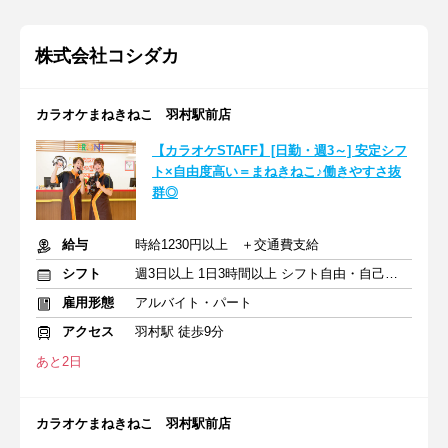
株式会社コシダカ
カラオケまねきねこ 羽村駅前店
【カラオケSTAFF】[日勤・週3～] 安定シフ
ト×自由度高い＝まねきねこ♪働きやすさ抜
群◎
給与
時給1230円以上 ＋交通費支給
シフト
週3日以上 1日3時間以上 シフト自由・自己申告
雇用形態
アルバイト・パート
アクセス
羽村駅 徒歩9分
あと2日
カラオケまねきねこ 羽村駅前店