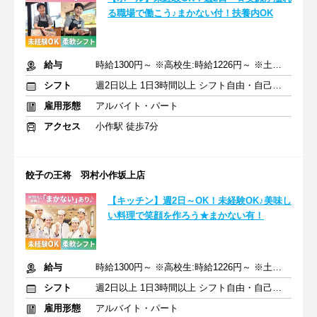
る職場で働こう♪まかない付！扶養内OK
給与
時給1300円～ ※高校生:時給1226円～ ※土日祝+50円
シフト
週2日以上 1日3時間以上 シフト自由・自己申告
雇用形態
アルバイト・パート
アクセス
小作駅 徒歩7分
餃子の王将 羽村小作坂上店
【キッチン】週2日～OK！未経験OK♪美味し
い料理で笑顔を作ろう★まかない有！
給与
時給1300円～ ※高校生:時給1226円～ ※土日祝+50円
シフト
週2日以上 1日3時間以上 シフト自由・自己申告
雇用形態
アルバイト・パート