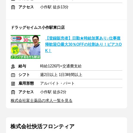
アクセス
小作駅 徒歩13分
ドラッグセイムス小作駅東口店
【登録販売者】日勤★時給加算あり♪仕事復
帰歓迎◎最大30％OFFの社割あり！ピアスO
K！
給与
時給1226円+交通費支給
シフト
週2日以上 1日3時間以上
雇用形態
アルバイト・パート
アクセス
小作駅 徒歩2分
株式会社富士薬品の求人一覧を見る
株式会社快活フロンティア