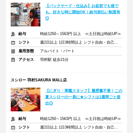
【バックヤード・仕込み】お盆前でも後で
も、好きな時に開始OK！給与前払い制度有
◎
給与
時給1250～1563円 以上 ≪土日祝は時給UP≫
シフト
週2日以上 1日3時間以上 シフト自由・自己申告
雇用形態
アルバイト・パート
アクセス
羽村駅 徒歩21分
スシロー 羽村SAKURA MALL店
【にぎり・軍艦スタッフ】履歴書不要！この
夏スシローの一員に★シフトは1週間ごと提
出◎
給与
時給1250～1563円 以上 ≪土日祝は時給UP≫
シフト
週2日以上 1日3時間以上 シフト自由・自己申告