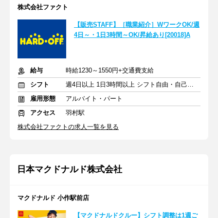
株式会社ファクト
【販売STAFF】［職業紹介］WワークOK/週
4日～・1日3時間～OK/昇給あり[20018]A
給与
時給1230～1550円+交通費支給
シフト
週4日以上 1日3時間以上 シフト自由・自己申告
雇用形態
アルバイト・パート
アクセス
羽村駅
株式会社ファクトの求人一覧を見る
日本マクドナルド株式会社
マクドナルド 小作駅前店
【マクドナルドクルー】シフト調整は1週ご