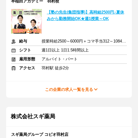
早稲田アカデミー 羽村校
【塾の先生(集団指導)】高時給2500円♪夏休
みから勤務開始OK★週1授業～OK
給与
授業時給2500～6000円＋コマ手当312～1084円＋交通費支給
シフト
週1日以上 1日1.5時間以上
雇用形態
アルバイト・パート
アクセス
羽村駅 徒歩2分
この企業の求人一覧を見る
株式会社スギ薬局
スギ薬局グループ コピオ羽村店