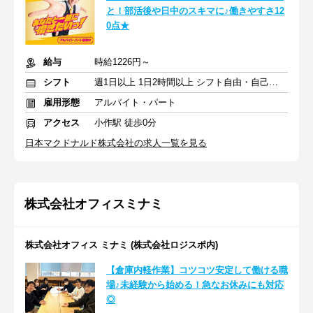
と！部活後や日中のスキマに♪働きやすさ12
0点★
給与
時給1226円～
シフト
週1日以上 1日2時間以上 シフト自由・自己申告
雇用形態
アルバイト・パート
アクセス
小作駅 徒歩0分
日本マクドナルド株式会社の求人一覧を見る
株式会社オフィスミナミ
株式会社オフィス ミナミ (株式会社ロジスポ内)
【倉庫内軽作業】コツコツ安定して働ける職
場♪未経験から始める！急なお休みにも対応
◎