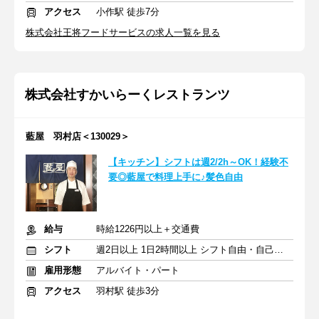
アクセス
小作駅 徒歩7分
株式会社王将フードサービスの求人一覧を見る
株式会社すかいらーくレストランツ
藍屋 羽村店＜130029＞
【キッチン】シフトは週2/2h～OK！経験不
要◎藍屋で料理上手に♪髪色自由
給与
時給1226円以上＋交通費
シフト
週2日以上 1日2時間以上 シフト自由・自己申告
雇用形態
アルバイト・パート
アクセス
羽村駅 徒歩3分