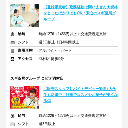
【登録販売者】勤務経験は問いません★資格
をとったばかりでもOK！安心のスギ薬局グ
ループ
給与
時給1276～1456円以上＋交通費規定支給
シフト
週3日以上 1日4時間以上
雇用形態
アルバイト・パート
アクセス
羽村駅 徒歩9分
スギ薬局グループ コピオ羽村店
【販売スタッフ】バイトデビュー歓迎♪大学
生も活躍中！社割でコスメやお菓子が安くな
る◎
給与
時給1226～1276円以上＋交通費規定支給
シフト
週3日以上