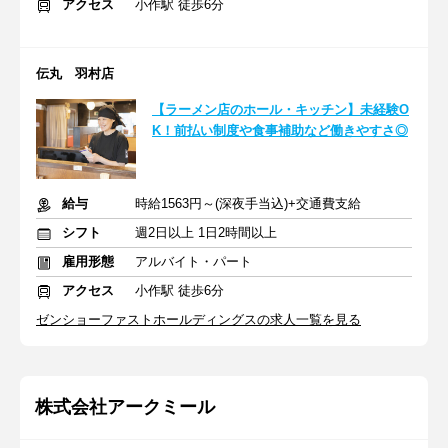
アクセス
小作駅 徒歩6分
伝丸 羽村店
【ラーメン店のホール・キッチン】未経験O
K！前払い制度や食事補助など働きやすさ◎
給与
時給1563円～(深夜手当込)+交通費支給
シフト
週2日以上 1日2時間以上
雇用形態
アルバイト・パート
アクセス
小作駅 徒歩6分
ゼンショーファストホールディングスの求人一覧を見る
株式会社アークミール