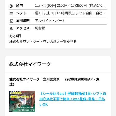
給与
1コマ：[90分] 2100円～1万3500円（時給1400円～9000円）+交通費
シフト
週1日以上 1日1.5時間以上 シフト自由・自己申告
雇用形態
アルバイト・パート
アクセス
羽村駅
あと6日
株式会社ワン・ツー・ワンの求人一覧を見る
株式会社マイワーク
株式会社マイワーク 立川営業所 （2690812000※AP・派
遣）
【シール貼りetc】登録制/激短1日~シフト自
由◎来社不要で簡単！web登録♪単発・日払
いOK