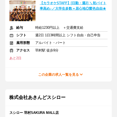
【カラオケSTAFF】[日勤・週2] ＼初バイト
率高め♪／大学生多数＝居心地◎髪色自由★
給与
時給1230円以上 ＋交通費支給
シフト
週2日 1日3時間以上 シフト自由・自己申告
雇用形態
アルバイト・パート
アクセス
羽村駅 徒歩9分
あと2日
この企業の求人一覧を見る
株式会社あきんどスシロー
スシロー 羽村SAKURA MALL店