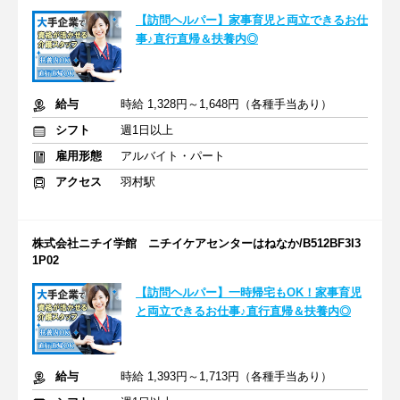
【訪問ヘルパー】家事育児と両立できるお仕
事♪直行直帰＆扶養内◎
給与
時給 1,328円～1,648円（各種手当あり）
シフト
週1日以上
雇用形態
アルバイト・パート
アクセス
羽村駅
株式会社ニチイ学館 ニチイケアセンターはねなか/B512BF3I3
1P02
【訪問ヘルパー】一時帰宅もOK！家事育児
と両立できるお仕事♪直行直帰＆扶養内◎
給与
時給 1,393円～1,713円（各種手当あり）