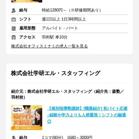
給与
時給1280円～（※研修期間あり）
シフト
週1日以上 1日3時間以上
雇用形態
アルバイト・パート
アクセス
羽村駅 車10分
株式会社オフィスミナミの求人一覧を見る
株式会社学研エル・スタッフィング
紹介元：株式会社学研エル・スタッフィング（紹介先：森塾／
羽村校）
【個別指導塾講師】[職業紹介] 初バイト応援
♪経験や学力よりも人柄重視！シフトの融通
◎
給与
1コマ(80分) 1680～3000円