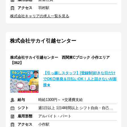
アクセス
羽村駅
株式会社キャリアの求人一覧を見る
株式会社サカイ引越センター
株式会社サカイ引越センター 西関東Cブロック 小作エリア
【062】
【引っ越しスタッフ】[登録制]好きな日だけ
でOK◎単発＆日払いOK！人と話さないAI面
接★
給与
時給1300円～ +交通費支給
シフト
週1日以上 1日4時間以上 シフト自由・自己申告
雇用形態
アルバイト・パート
アクセス
小作駅