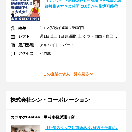
【オンライン家庭教師】≪在宅≫★社会人講
師募集★すきま時間に60分から指導可能◎
給与
1コマ(60分)1430～6930円
シフト
週1日以上 1日1時間以上 シフト自由・自己申告
雇用形態
アルバイト・パート
アクセス
小作駅
この企業の求人一覧を見る
株式会社シン・コーポレーション
カラオケBanBan 羽村市役所通り店
【店舗スタッフ】前給あり♪好きを仕事に♪