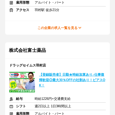
雇用形態
アルバイト・パート
アクセス
羽村駅 徒歩21分
この企業の求人一覧を見る
株式会社富士薬品
ドラッグセイムス羽村店
【登録販売者】日勤★時給加算あり♪仕事復
帰歓迎◎最大30％OFFの社割あり！ピアスO
K！
給与
時給1226円+交通費支給
シフト
週2日以上 1日3時間以上
雇用形態
アルバイト・パート