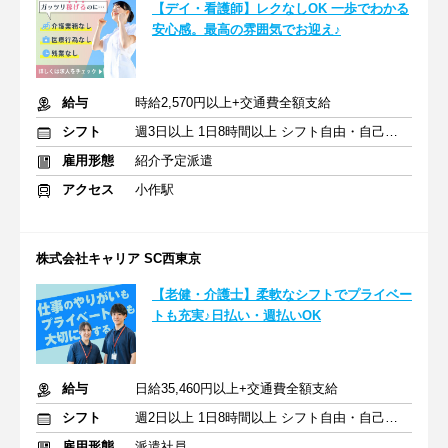
【デイ・看護師】レクなしOK 一歩でわかる
安心感。最高の雰囲気でお迎え♪
給与
時給2,570円以上+交通費全額支給
シフト
週3日以上 1日8時間以上 シフト自由・自己申告
雇用形態
紹介予定派遣
アクセス
小作駅
株式会社キャリア SC西東京
【老健・介護士】柔軟なシフトでプライベー
トも充実♪日払い・週払いOK
給与
日給35,460円以上+交通費全額支給
シフト
週2日以上 1日8時間以上 シフト自由・自己申告
雇用形態
派遣社員