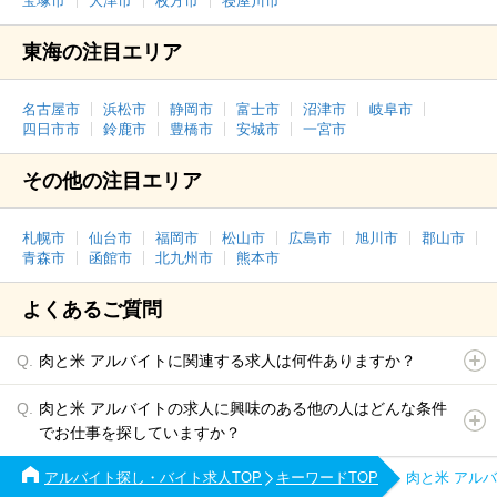
宝塚市
大津市
枚方市
寝屋川市
東海の注目エリア
名古屋市
浜松市
静岡市
富士市
沼津市
岐阜市
四日市市
鈴鹿市
豊橋市
安城市
一宮市
その他の注目エリア
札幌市
仙台市
福岡市
松山市
広島市
旭川市
郡山市
青森市
函館市
北九州市
熊本市
よくあるご質問
肉と米 アルバイトに関連する求人は何件ありますか？
肉と米 アルバイトの求人に興味のある他の人はどんな条件
でお仕事を探していますか？
アルバイト探し・バイト求人TOP
キーワードTOP
肉と米 アル