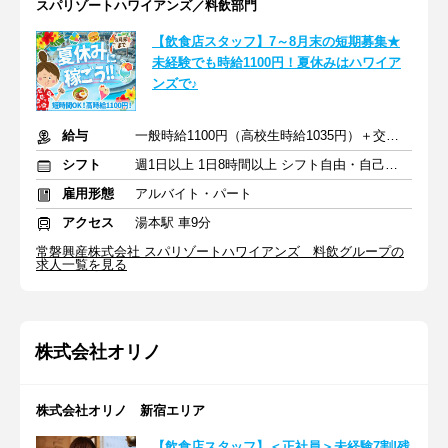
スパリゾートハワイアンズ／料飲部門
【飲食店スタッフ】7～8月末の短期募集★
未経験でも時給1100円！夏休みはハワイア
ンズで♪
給与
一般時給1100円（高校生時給1035円）＋交通費支給
シフト
週1日以上 1日8時間以上 シフト自由・自己申告
雇用形態
アルバイト・パート
アクセス
湯本駅 車9分
常磐興産株式会社 スパリゾートハワイアンズ 料飲グループの
求人一覧を見る
株式会社オリノ
株式会社オリノ 新宿エリア
【飲食店スタッフ】＜正社員＞未経験7割!残