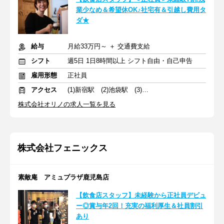
業少なめ＆希望休OK♪社宅有＆引越し費用タ
ダ★
給与
月給33万円～ ＋ 交通費支給
シフト
週5日 1日8時間以上 シフト自由・自己申告
雇用形態
正社員
アクセス
(1)新宿駅 (2)池袋駅 (3)中野駅
株式会社オリノの求人一覧を見る
株式会社フェニックス
素敵庵 アミュプラザ鹿児島店
【飲食店スタッフ】未経験から正社員デビュ
ー◎賞与年2回！充実の福利厚生＆社員割引
あり