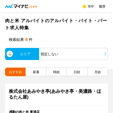
保存
履歴
肉と米 アルバイトのアルバイト・バイト・パー
ト求人特集
8
検索結果
件
エリア
指定しない
おすすめ
新着
時給
日給
月給
株式会社あみやき亭(あみやき亭・美濃路・ほ
るたん屋)
感動の肉と米 東浦店