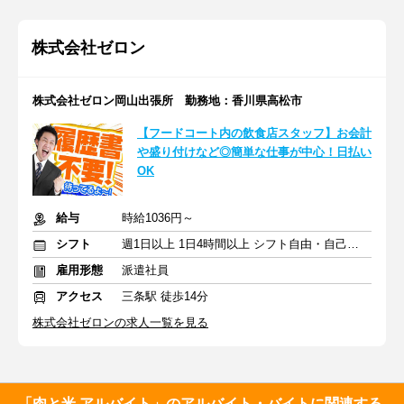
株式会社ゼロン
株式会社ゼロン岡山出張所 勤務地：香川県高松市
【フードコート内の飲食店スタッフ】お会計
や盛り付けなど◎簡単な仕事が中心！日払い
OK
給与
時給1036円～
シフト
週1日以上 1日4時間以上 シフト自由・自己申告
雇用形態
派遣社員
アクセス
三条駅 徒歩14分
株式会社ゼロンの求人一覧を見る
「肉と米 アルバイト」のアルバイト・バイトに関連する