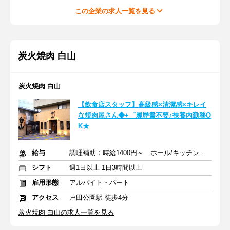
この企業の求人一覧を見る
炭火焼肉 白山
炭火焼肉 白山
【飲食店スタッフ】高級感×清潔感×キレイ
な焼肉屋さん◆+゜履歴書不要♪扶養内勤務O
K★
給与
調理補助：時給1400円～ ホール/キッチン：時給1150円～
シフト
週1日以上 1日3時間以上
雇用形態
アルバイト・パート
アクセス
戸田公園駅 徒歩4分
炭火焼肉 白山の求人一覧を見る