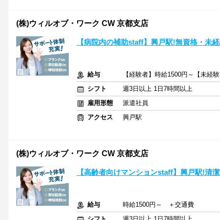
(株)ウィルオブ・ワーク CW 京都支店
【病院内の補助staff】興戸駅!無資格・
給与
【経験者】時給1500円～【未経験
シフト
週3日以上 1日7時間以上
雇用形態
派遣社員
アクセス
興戸駅
(株)ウィルオブ・ワーク CW 京都支店
【高齢者向けマンションstaff】興戸駅!清
給与
時給1500円～ ＋交通費
シフト
週3日以上 1日7時間以上