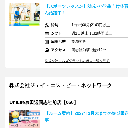
【スポーツレッスン】幼児~小学生向け体
ん活躍中！
給与
1コマ(60分)2140円以上
シフト
週1日以上 1日1時間以上
雇用形態
業務委託
アクセス
同志社前駅 徒歩12分
株式会社エムズグラントの求人一覧を見る
株式会社ジェイ・エス・ビー・ネットワーク
UniLife京田辺同志社前店【056】
【ルーム案内】2027年3月末までの短期限定
事！