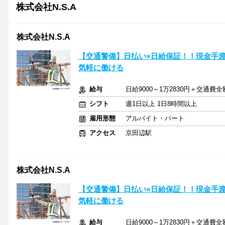
株式会社N.S.A
株式会社N.S.A
【交通警備】日払い×日給保証！！現金手渡
気軽に働ける
給与
日給9000～1万2830円＋交通費
シフト
週1日以上 1日8時間以上
雇用形態
アルバイト・パート
アクセス
京田辺駅
株式会社N.S.A
【交通警備】日払い×日給保証！！現金手渡
気軽に働ける
給与
日給9000～1万2830円＋交通費