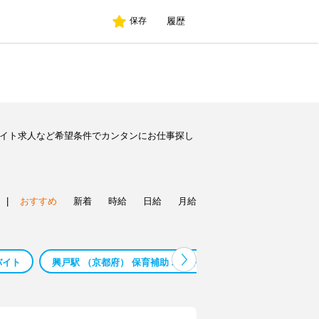
履歴
保存
バイト求人など希望条件でカンタンにお仕事探し
|
おすすめ
新着
時給
日給
月給
バイト
興戸駅 （京都府） 保育補助 バイト
興戸駅 （京都府） 