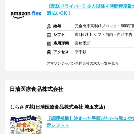
【配送ドライバー】夕方以降４時間程度最大10
週払いOK！
給与
完全出来高制(1ブロック：6600
シフト
週1日以上 シフト自由・自己申告
雇用形態
業務委託
アクセス
幸手駅
アマゾンジャパン合同会社の求人一覧を見る
日清医療食品株式会社
しらさぎ苑(日清医療食品株式会社 埼玉支店)
【調理補助】決まった手順がだから覚えや
定シフト＞