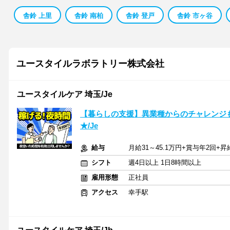
舎鈴 上里
舎鈴 南柏
舎鈴 登戸
舎鈴 市ヶ谷
ユースタイルラボラトリー株式会社
ユースタイルケア 埼玉/Je
【暮らしの支援】異業種からのチャレンジ
★/Je
給与
月給31～45.1万円+賞与年2回+
シフト
週4日以上 1日8時間以上
雇用形態
正社員
アクセス
幸手駅