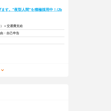
稼げます。"夜型人間"を積極採用中！/Jb
含む）＋交通費支給
自由・自己申告
る