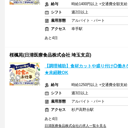
給与
時給1400円以上 +交通費全額支
シフト
週2日以上
雇用形態
アルバイト・パート
アクセス
幸手駅
あと4日
桜楓苑(日清医療食品株式会社 埼玉支店)
【調理補助】食材カットや盛り付け◎働き
★未経験OK
給与
時給1250円以上 +交通費全額支
シフト
週3日以上
雇用形態
アルバイト・パート
アクセス
杉戸高野台駅
あと4日
日清医療食品株式会社の求人一覧を見る