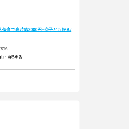
育で高時給2000円~◎子ども好き/
額支給
自由・自己申告