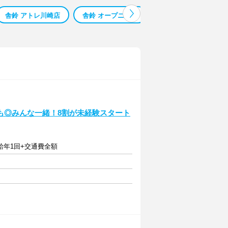
舎鈴 アトレ川崎店
舎鈴 オープニング
幸手市求人
幸手
も◎みんな一緒！8割が未経験スタート
昇給年1回+交通費全額