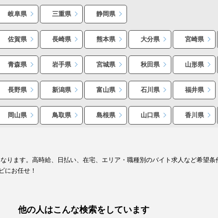
岐阜県
三重県
静岡県
佐賀県
長崎県
熊本県
大分県
宮崎県
青森県
岩手県
宮城県
秋田県
山形県
長野県
新潟県
富山県
石川県
福井県
岡山県
鳥取県
島根県
山口県
香川県
となります。高時給、日払い、在宅、エリア・職種別のバイト求人など希望条
ビにお任せ！
他の人はこんな検索をしています