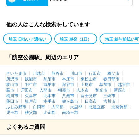
他の人はこんな検索をしています
埼玉 日払い／週払い
埼玉 単発（1日）
埼玉 給与前払い可
「航空公園駅」周辺のエリア
さいたま市
川越市
熊谷市
川口市
行田市
秩父市
所沢市
飯能市
加須市
本庄市
東松山市
春日部市
狭山市
羽生市
鴻巣市
深谷市
上尾市
草加市
越谷市
蕨市
戸田市
入間市
朝霞市
志木市
和光市
新座市
桶川市
久喜市
北本市
八潮市
富士見市
三郷市
蓮田市
坂戸市
幸手市
鶴ヶ島市
日高市
吉川市
ふじみ野市
白岡市
入間郡
大里郡
北足立郡
北葛飾郡
児玉郡
秩父郡
比企郡
南埼玉郡
よくあるご質問