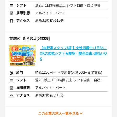
シフト
週2日 1日3時間以上 シフト自由・自己申告
雇用形態
アルバイト・パート
アクセス
新所沢駅 徒歩15分
吉野家 新所沢店[049338]
【吉野家スタッフ(昼)】女性活躍中♪1日3h～
OKの柔軟シフト★髪型・髪色自由♪速払いO
K
給与
時給1250円～ ＋交通費(片道300円まで支給)
シフト
週2日以上 1日3時間以上 シフト自由・自己申告
雇用形態
アルバイト・パート
アクセス
新所沢駅 徒歩15分
この企業の求人一覧を見る