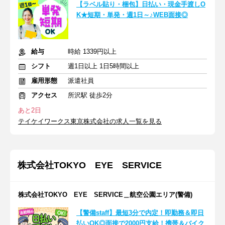
【ラベル貼り・梱包】日払い・現金手渡しO
K★短期・単発・週1日～♪WEB面接◎
給与
時給 1339円以上
シフト
週1日以上 1日5時間以上
雇用形態
派遣社員
アクセス
所沢駅 徒歩2分
あと2日
テイケイワークス東京株式会社の求人一覧を見る
株式会社TOKYO EYE SERVICE
株式会社TOKYO EYE SERVICE＿航空公園エリア(警備)
【警備staff】最短3分で内定！即勤務＆即日
払いOK◎面接で2000円支給！携帯＆バイク