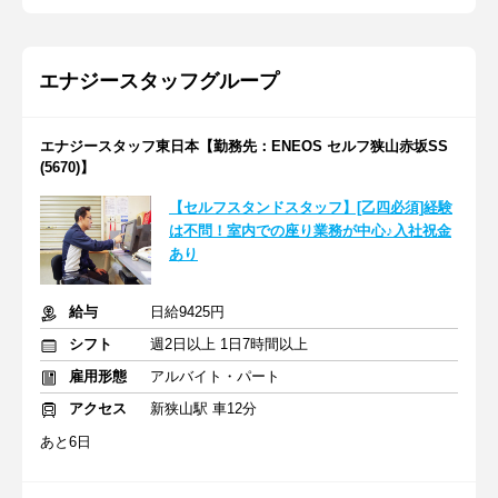
エナジースタッフグループ
エナジースタッフ東日本【勤務先：ENEOS セルフ狭山赤坂SS
(5670)】
【セルフスタンドスタッフ】[乙四必須]経験
は不問！室内での座り業務が中心♪入社祝金
あり
給与
日給9425円
シフト
週2日以上 1日7時間以上
雇用形態
アルバイト・パート
アクセス
新狭山駅 車12分
あと6日