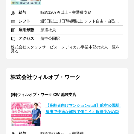
給与
時給1207円以上＋交通費支給
シフト
週5日以上 1日7時間以上 シフト自由・自己申告
雇用形態
派遣社員
アクセス
航空公園駅
株式会社スタッフサービス メディカル事業本部の求人一覧を
見る
株式会社ウィルオブ・ワーク
(株)ウィルオブ・ワーク CW 池袋支店
【高齢者向けマンションstaff】航空公園駅!
清潔で快適な施設で働こう♪ 負担少なめ◎
給与
時給1800円～ ＋交通費