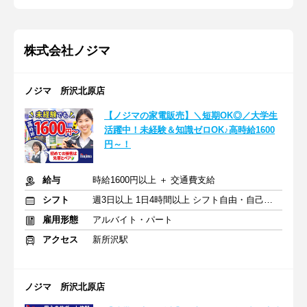
株式会社ノジマ
ノジマ 所沢北原店
【ノジマの家電販売】＼短期OK◎／大学生
活躍中！未経験＆知識ゼロOK♪高時給1600
円～！
給与
時給1600円以上 ＋ 交通費支給
シフト
週3日以上 1日4時間以上 シフト自由・自己申告
雇用形態
アルバイト・パート
アクセス
新所沢駅
ノジマ 所沢北原店