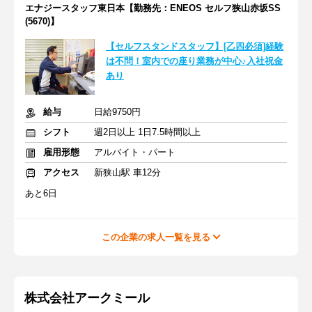
エナジースタッフ東日本【勤務先：ENEOS セルフ狭山赤坂SS
(5670)】
【セルフスタンドスタッフ】[乙四必須]経験
は不問！室内での座り業務が中心♪入社祝金
あり
給与
日給9750円
シフト
週2日以上 1日7.5時間以上
雇用形態
アルバイト・パート
アクセス
新狭山駅 車12分
あと6日
この企業の求人一覧を見る
株式会社アークミール