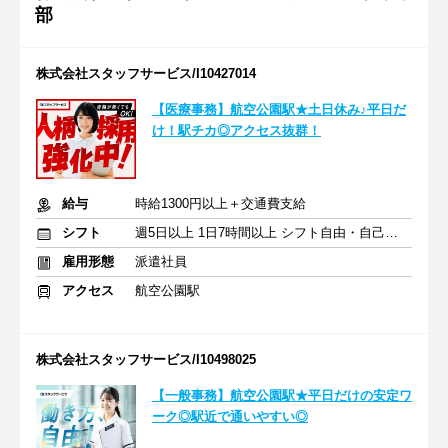
部
株式会社スタッフサービス/I10427014
【医療事務】航空公園駅★土日休み♪平日だ
け！駅チカ◎アクセス抜群！
給与
時給1300円以上＋交通費支給
シフト
週5日以上 1日7時間以上 シフト自由・自己申告
雇用形態
派遣社員
アクセス
航空公園駅
株式会社スタッフサービス/I10498025
【一般事務】航空公園駅★平日だけの安定ワ
ーク◎駅近で通いやすい◎