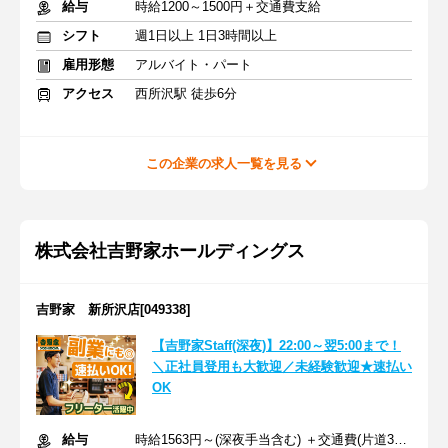
給与
時給1200～1500円＋交通費支給
シフト
週1日以上 1日3時間以上
雇用形態
アルバイト・パート
アクセス
西所沢駅 徒歩6分
この企業の求人一覧を見る
株式会社吉野家ホールディングス
吉野家 新所沢店[049338]
【吉野家Staff(深夜)】22:00～翌5:00まで！
＼正社員登用も大歓迎／未経験歓迎★速払い
OK
給与
時給1563円～(深夜手当含む) ＋交通費(片道300円まで支給)