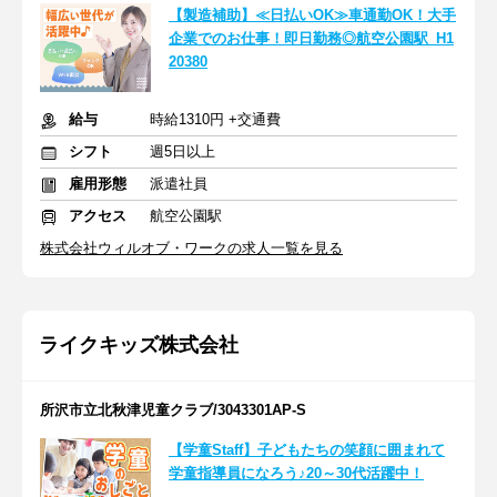
【製造補助】≪日払いOK≫車通勤OK！大手
企業でのお仕事！即日勤務◎航空公園駅_H1
20380
給与
時給1310円 +交通費
シフト
週5日以上
雇用形態
派遣社員
アクセス
航空公園駅
株式会社ウィルオブ・ワークの求人一覧を見る
ライクキッズ株式会社
所沢市立北秋津児童クラブ/3043301AP-S
【学童Staff】子どもたちの笑顔に囲まれて
学童指導員になろう♪20～30代活躍中！