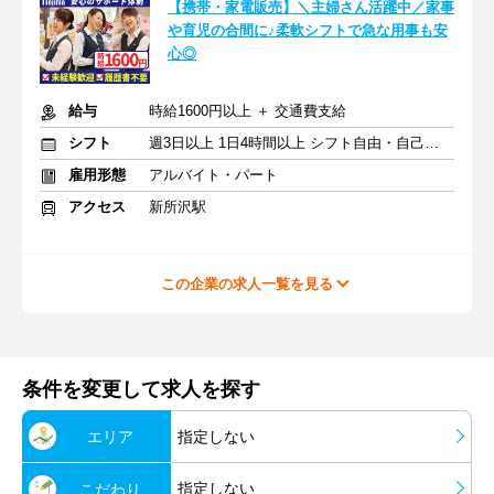
【携帯・家電販売】＼主婦さん活躍中／家事
や育児の合間に♪柔軟シフトで急な用事も安
心◎
給与
時給1600円以上 ＋ 交通費支給
シフト
週3日以上 1日4時間以上 シフト自由・自己申告
雇用形態
アルバイト・パート
アクセス
新所沢駅
この企業の求人一覧を見る
条件を変更して求人を探す
エリア
指定しない
指定しない
こだわり