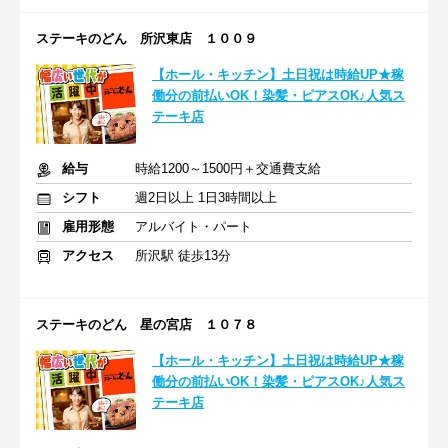
ステーキのどん 所沢東店 １００９
【ホール・キッチン】土日祝は時給UP★稼
働分の前払いOK！染髪・ピアスOK♪人気ス
テーキ店
給与
時給1200～1500円＋交通費支給
シフト
週2日以上 1日3時間以上
雇用形態
アルバイト・パート
アクセス
所沢駅 徒歩13分
ステーキのどん 星の宮店 １０７８
【ホール・キッチン】土日祝は時給UP★稼
働分の前払いOK！染髪・ピアスOK♪人気ス
テーキ店