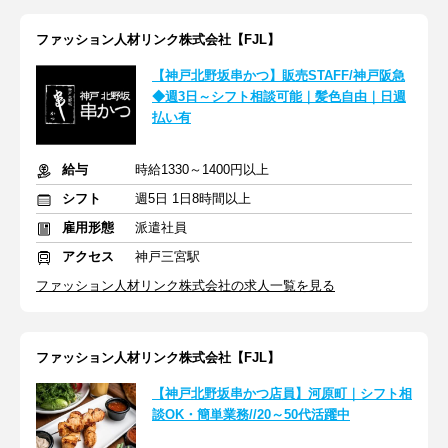
ファッション人材リンク株式会社【FJL】
【神戸北野坂串かつ】販売STAFF/神戸阪急
◆週3日～シフト相談可能｜髪色自由｜日週
払い有
給与
時給1330～1400円以上
シフト
週5日 1日8時間以上
雇用形態
派遣社員
アクセス
神戸三宮駅
ファッション人材リンク株式会社の求人一覧を見る
ファッション人材リンク株式会社【FJL】
【神戸北野坂串かつ店員】河原町｜シフト相
談OK・簡単業務//20～50代活躍中