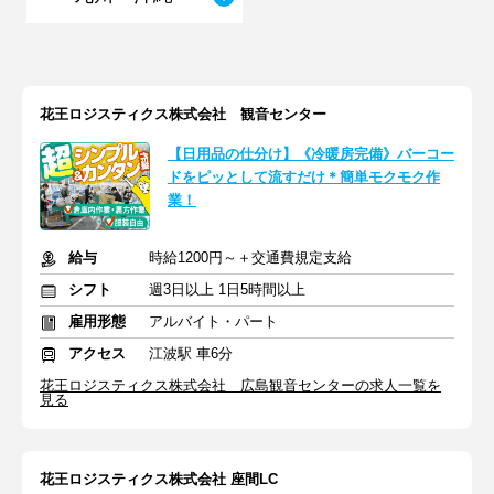
花王ロジスティクス株式会社 観音センター
【日用品の仕分け】《冷暖房完備》バーコー
ドをピッとして流すだけ＊簡単モクモク作
業！
給与
時給1200円～＋交通費規定支給
シフト
週3日以上 1日5時間以上
雇用形態
アルバイト・パート
アクセス
江波駅 車6分
花王ロジスティクス株式会社 広島観音センターの求人一覧を
見る
花王ロジスティクス株式会社 座間LC