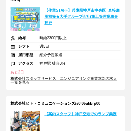
【作業STAFF】兵庫県神戸市中央区│直接雇
用前提★大手グループ会社/施工管理業務＠
神戸
給与
時給2300円以上
シフト
週5日
雇用形態
紹介予定派遣
アクセス
神戸駅 徒歩3分
あと2日
株式会社スタッフサービス エンジニアリング事業本部の求人
一覧を見る
株式会社ヒト・コミュニケーションズ/s0f06ukbrp00
【案内スタッフ】神戸空港でのランプ業務