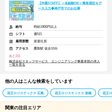
【作業STAFF】＜未経験OK＞簡単測定＆デ
ータ入力◆神戸市でのお仕事
給与
時給1900円以上
シフト
週5日
雇用形態
派遣社員
アクセス
鷹取駅 徒歩10分
あと2日
株式会社スタッフサービス エンジニアリング事業本部の求人
一覧を見る
他の人はこんな検索をしています
花王ロジスティクス 広島
花王ロジスティクス 岩槻
花王ロ
関東の注目エリア