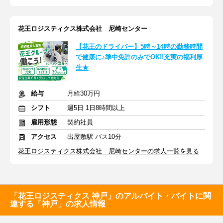
花王ロジスティクス株式会社 尼崎センター
【花王のドライバー】5時～14時の勤務時間
で健康に♪準中免許のみでOK!!充実の福利厚
生★
給与
月給30万円
シフト
週5日 1日8時間以上
雇用形態
契約社員
アクセス
出屋敷駅 バス10分
花王ロジスティクス株式会社 尼崎センターの求人一覧を見る
「花王ロジスティクス 神戸」のアルバイト・バイトに関
連する「神戸」の求人情報