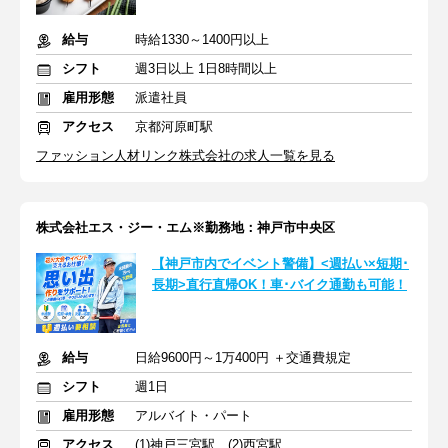
給与
時給1330～1400円以上
シフト
週3日以上 1日8時間以上
雇用形態
派遣社員
アクセス
京都河原町駅
ファッション人材リンク株式会社の求人一覧を見る
株式会社エス・ジー・エム※勤務地：神戸市中央区
【神戸市内でイベント警備】<週払い×短期･
長期>直行直帰OK！車･バイク通勤も可能！
給与
日給9600円～1万400円 ＋交通費規定
シフト
週1日
雇用形態
アルバイト・パート
アクセス
(1)神戸三宮駅 (2)西宮駅