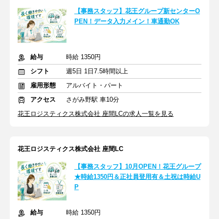
【事務スタッフ】花王グループ新センターO
PEN！データ入力メイン！車通勤OK
給与
時給 1350円
シフト
週5日 1日7.5時間以上
雇用形態
アルバイト・パート
アクセス
さがみ野駅 車10分
花王ロジスティクス株式会社 座間LCの求人一覧を見る
花王ロジスティクス株式会社 座間LC
【事務スタッフ】10月OPEN！花王グループ
★時給1350円＆正社員登用有＆土祝は時給U
P
給与
時給 1350円