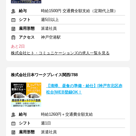
給与
時給1500円 交通費全額支給（定期代上限）
シフト
週5日以上
雇用形態
派遣社員
アクセス
神戸空港駅
あと2日
株式会社ヒト・コミュニケーションズの求人一覧を見る
株式会社日本ワークプレイス関西/788
【清掃、昼食の準備・給仕】[神戸市北区赤
松台]WEB登録OK！
給与
時給1260円＋交通費全額支給
シフト
週1日
雇用形態
派遣社員