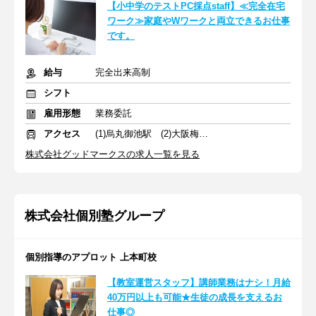
【小中学のテストPC採点staff】≪完全在宅
ワーク≫家庭やWワークと両立できるお仕事
です。
給与
完全出来高制
シフト
雇用形態
業務委託
アクセス
(1)烏丸御池駅 (2)大阪梅田駅
株式会社グッドマークスの求人一覧を見る
株式会社個別塾グループ
個別指導のアプロット 上本町校
【教室運営スタッフ】講師業務はナシ！月給
40万円以上も可能★生徒の成長を支えるお
仕事◎