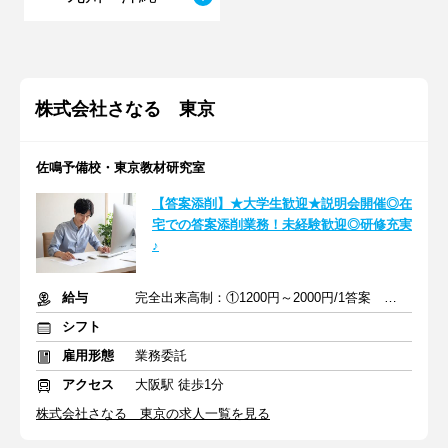
株式会社さなる 東京
佐鳴予備校・東京教材研究室
【答案添削】★大学生歓迎★説明会開催◎在
宅での答案添削業務！未経験歓迎◎研修充実
♪
給与
完全出来高制：①1200円～2000円/1答案 ②2000円～4000円/1答案
シフト
雇用形態
業務委託
アクセス
大阪駅 徒歩1分
株式会社さなる 東京の求人一覧を見る