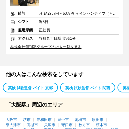
給与
月 給27万円～60万円 ＋インセンティブ（月平均10万円）＋諸手当
シフト
週5日
雇用形態
正社員
アクセス
谷町九丁目駅 徒歩1分
株式会社個別塾グループの求人一覧を見る
他の人はこんな検索をしています
英検 試験監督 バイト 京都
英検 試験監督 バイト 関西
英
「大阪駅」周辺のエリア
大阪市
堺市
岸和田市
豊中市
池田市
吹田市
泉大津市
高槻市
貝塚市
守口市
枚方市
茨木市