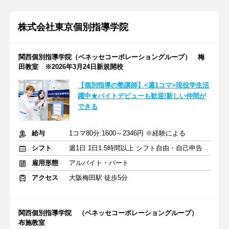
株式会社東京個別指導学院
関西個別指導学院（ベネッセコーポレーショングループ） 梅
田教室 ※2026年3月24日新規開校
【個別指導の塾講師】<週1コマ>現役学生活
躍中★バイトデビューも歓迎!新しい仲間が
できる
給与
1コマ80分:1600～2346円 ※経験による
シフト
週1日 1日1.5時間以上 シフト自由・自己申告
雇用形態
アルバイト・パート
アクセス
大阪梅田駅 徒歩5分
関西個別指導学院 （ベネッセコーポレーショングループ）
布施教室