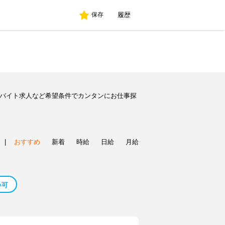
履歴
保存
のバイト求人など希望条件でカンタンにお仕事探
|
おすすめ
新着
時給
日給
月給
い可