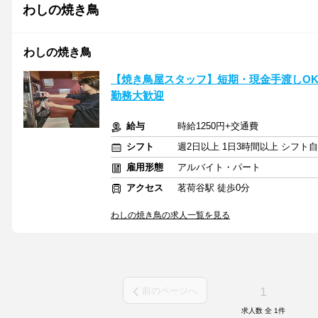
わしの焼き鳥
わしの焼き鳥
【焼き鳥屋スタッフ】短期・現金手渡しO
勤務大歓迎
給与
時給1250円+交通費
シフト
週2日以上 1日3時間以上 シフト
雇用形態
アルバイト・パート
アクセス
茗荷谷駅 徒歩0分
わしの焼き鳥の求人一覧を見る
1
前のページへ
求人数 全
1
件