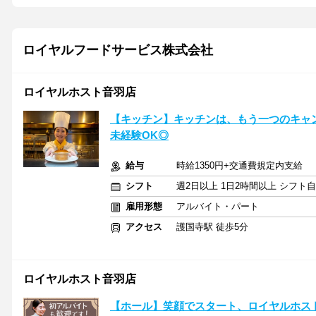
ロイヤルフードサービス株式会社
ロイヤルホスト音羽店
【キッチン】キッチンは、もう一つのキャ
未経験OK◎
給与
時給1350円+交通費規定内支給
シフト
週2日以上 1日2時間以上 シフト
雇用形態
アルバイト・パート
アクセス
護国寺駅 徒歩5分
ロイヤルホスト音羽店
【ホール】笑顔でスタート、ロイヤルホス