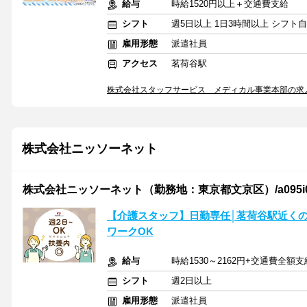
給与
時給1520円以上＋交通費支給
シフト
週5日以上 1日3時間以上 シフト
雇用形態
派遣社員
アクセス
茗荷谷駅
株式会社スタッフサービス メディカル事業本部の求
株式会社ニッソーネット
株式会社ニッソーネット（勤務地：東京都文京区）/a095i000
【介護スタッフ】日勤専任│茗荷谷駅近く
ワークOK
給与
時給1530～2162円+交通費全額支
シフト
週2日以上
雇用形態
派遣社員