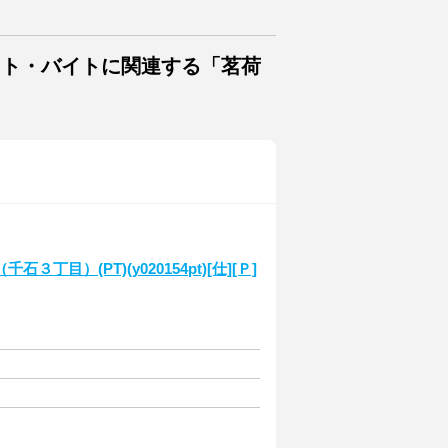
イト・バイトに関連する「茗荷
目）(PT)(y020154pt)[仕][Ｐ]