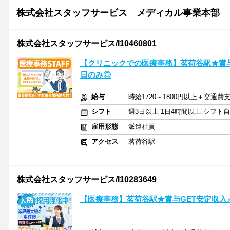
株式会社スタッフサービス メディカル事業本部
株式会社スタッフサービス/I10460801
【クリニックでの医療事務】茗荷谷駅★賞与G
日のみ◎
給与
時給1720～1800円以上＋交通費
シフト
週3日以上 1日4時間以上 シフト
雇用形態
派遣社員
アクセス
茗荷谷駅
株式会社スタッフサービス/I10283649
【医療事務】茗荷谷駅★賞与GET安定収入♪