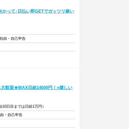
かって♪日払い即GETでガッツリ稼い
フト自由・自己申告
歓迎★MAX日給14500円！×嬉しい
開始10日目までは日給1万円）
自由・自己申告