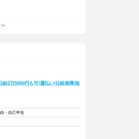
る
2万5000円も可!週払い/日給保障/短
自由・自己申告