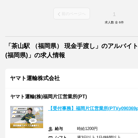
1
前のページへ
求人数 全
6
件
「茶山駅 （福岡県） 現金手渡し」のアルバイ
(福岡県)」の求人情報
ヤマト運輸株式会社
ヤマト運輸(株)福岡片江営業所(PT)
【受付事務】福岡片江営業所(PT)(y090369p
給与
時給1200円
シフト
週3日以上 1日4時間以上