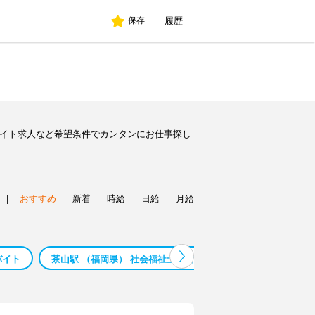
履歴
保存
バイト求人など希望条件でカンタンにお仕事探し
|
おすすめ
新着
時給
日給
月給
バイト
茶山駅 （福岡県） 社会福祉士 バイト
茶山駅 （福岡県）