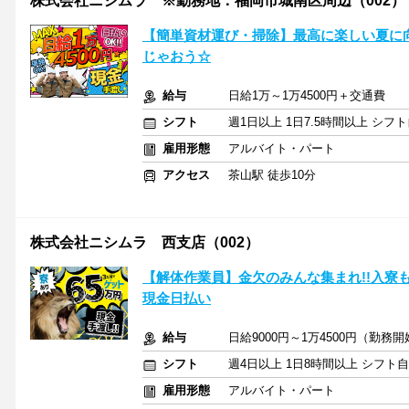
株式会社ニシムラ ※勤務地：福岡市城南区周辺（002）
【簡単資材運び・掃除】最高に楽しい夏に向
じゃおう☆
給与
日給1万～1万4500円＋交通費
シフト
週1日以上 1日7.5時間以上 シ
雇用形態
アルバイト・パート
アクセス
茶山駅 徒歩10分
株式会社ニシムラ 西支店（002）
【解体作業員】金欠のみんな集まれ!!入寮も大
現金日払い
給与
日給9000円～1万4500円（勤務
シフト
週4日以上 1日8時間以上 シフト
雇用形態
アルバイト・パート