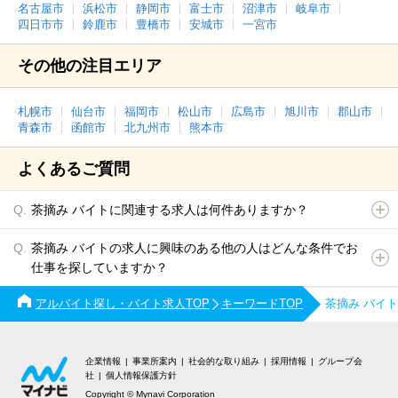
名古屋市
浜松市
静岡市
富士市
沼津市
岐阜市
四日市市
鈴鹿市
豊橋市
安城市
一宮市
その他の注目エリア
札幌市
仙台市
福岡市
松山市
広島市
旭川市
郡山市
青森市
函館市
北九州市
熊本市
よくあるご質問
茶摘み バイトに関連する求人は何件ありますか？
茶摘み バイトの求人に興味のある他の人はどんな条件でお
仕事を探していますか？
アルバイト探し・バイト求人TOP
キーワードTOP
茶摘み バイ
企業情報
事業所案内
社会的な取り組み
採用情報
グループ会
社
個人情報保護方針
Copyright © Mynavi Corporation