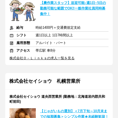
【農作業スタッフ】送迎可能♪週1日~5日の
勤務可能な範囲でOK‼一般作業社員同時募
集中！
給与
時給1400円＋交通費規定支給
シフト
週1日以上 1日7時間以上
雇用形態
アルバイト・パート
アクセス
帯広駅 車8分
株式会社Ｏ－Ｌｉｎｋｓの求人一覧を見る
株式会社セイショウ 札幌営業所
株式会社セイショウ 道央西営業所 (勤務地：北海道岩内郡共和
町前田)
【じゃがいもの選別】＜7月下旬～10月末ま
での短期募集＞シンプル作業★未経験歓迎！