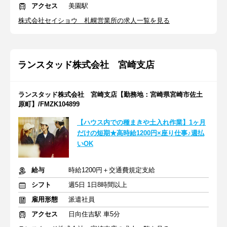
アクセス
美園駅
株式会社セイショウ 札幌営業所の求人一覧を見る
ランスタッド株式会社 宮崎支店
ランスタッド株式会社 宮崎支店【勤務地：宮崎県宮崎市佐土
原町】/FMZK104899
【ハウス内での種まきや土入れ作業】1ヶ月
だけの短期★高時給1200円×座り仕事♪週払
いOK
給与
時給1200円＋交通費規定支給
シフト
週5日 1日8時間以上
雇用形態
派遣社員
アクセス
日向住吉駅 車5分