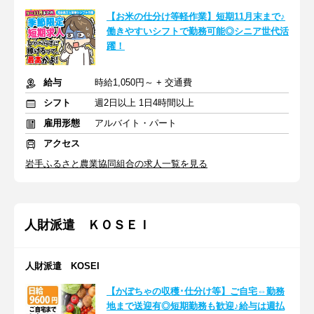
【お米の仕分け等軽作業】短期11月末まで♪
働きやすいシフトで勤務可能◎シニア世代活
躍！
給与
時給1,050円～ + 交通費
シフト
週2日以上 1日4時間以上
雇用形態
アルバイト・パート
アクセス
岩手ふるさと農業協同組合の求人一覧を見る
人財派遣 ＫＯＳＥＩ
人財派遣 KOSEI
【かぼちゃの収穫･仕分け等】ご自宅⇔勤務
地まで送迎有◎短期勤務も歓迎♪給与は週払