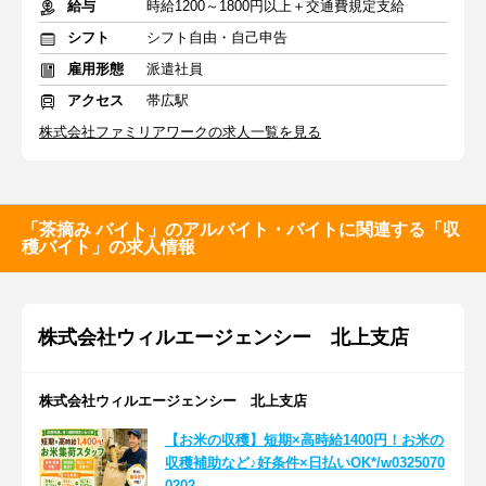
給与
時給1200～1800円以上＋交通費規定支給
シフト
シフト自由・自己申告
雇用形態
派遣社員
アクセス
帯広駅
株式会社ファミリアワークの求人一覧を見る
「茶摘み バイト」のアルバイト・バイトに関連する「収
穫バイト」の求人情報
株式会社ウィルエージェンシー 北上支店
株式会社ウィルエージェンシー 北上支店
【お米の収穫】短期×高時給1400円！お米の
収穫補助など♪好条件×日払いOK*/w0325070
0202