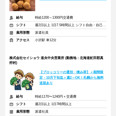
給与
時給1200～1300円交通費
シフト
週2日以上 1日7.5時間以上 シフト自由・自己申告
雇用形態
派遣社員
アクセス
小沢駅 車12分
株式会社セイショウ 道央中央営業所 (勤務地：北海道虻田郡真
狩村)
【ブロッコリーの選別・積み荷】＜期間限
定・10月下旬迄＞週2～OK！札幌から無料
送迎あり
給与
時給1170〜1240円＋交通費
シフト
週2日以上 1日7時間以上
雇用形態
派遣社員