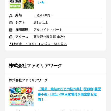
い★
給与
日給9600円~
シフト
週1日以上
雇用形態
アルバイト・パート
アクセス
五稜郭公園前駅 車2分
人財派遣 ＫＯＳＥＩの求人一覧を見る
株式会社ファミリアワーク
株式会社ファミリアワーク
【選果・袋詰めなどの軽作業】[登録制]履歴
書不要♪ 日払いOK★家電付き個室寮も完
備！