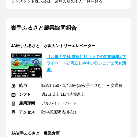
ランスタッド株式会社 宮崎支店の求人一覧を見る
岩手ふるさと農業協同組合
JA岩手ふるさと 水沢カントリーエレベーター
【お米の受付/整理】11月までの短期募集♪プ
ライベートと両立しやすい◎シニア世代も活
躍!
給与
時給1,150～1,438円(深夜手当含む） + 交通費
シフト
週2日以上 1日4時間以上
雇用形態
アルバイト・パート
アクセス
陸中折居駅 徒歩8分
JA岩手ふるさと 農業倉庫