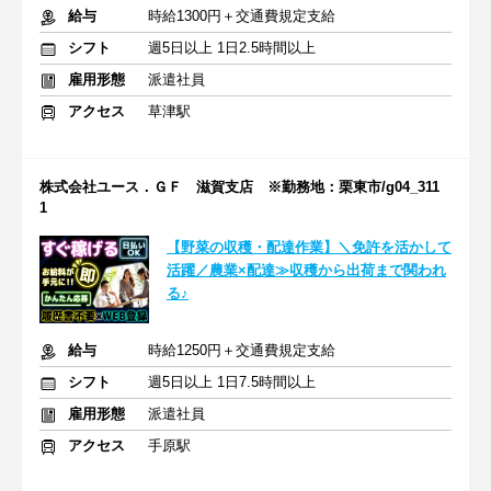
給与
時給1300円＋交通費規定支給
シフト
週5日以上 1日2.5時間以上
雇用形態
派遣社員
アクセス
草津駅
株式会社ユース．ＧＦ 滋賀支店 ※勤務地：栗東市/g04_311
1
【野菜の収穫・配達作業】＼免許を活かして
活躍／農業×配達≫収穫から出荷まで関われ
る♪
給与
時給1250円＋交通費規定支給
シフト
週5日以上 1日7.5時間以上
雇用形態
派遣社員
アクセス
手原駅