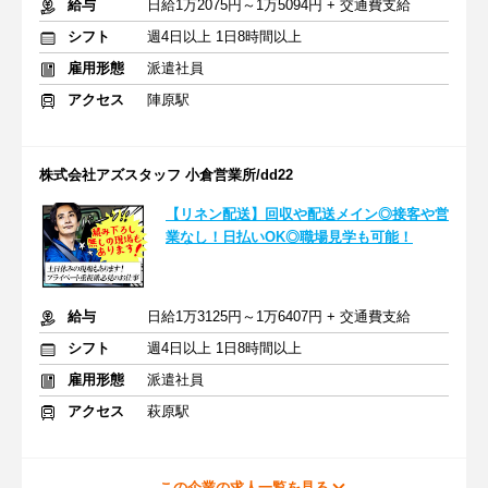
給与
日給1万2075円～1万5094円 + 交通費支給
シフト
週4日以上 1日8時間以上
雇用形態
派遣社員
アクセス
陣原駅
株式会社アズスタッフ 小倉営業所/dd22
【リネン配送】回収や配送メイン◎接客や営
業なし！日払いOK◎職場見学も可能！
給与
日給1万3125円～1万6407円 + 交通費支給
シフト
週4日以上 1日8時間以上
雇用形態
派遣社員
アクセス
萩原駅
この企業の求人一覧を見る