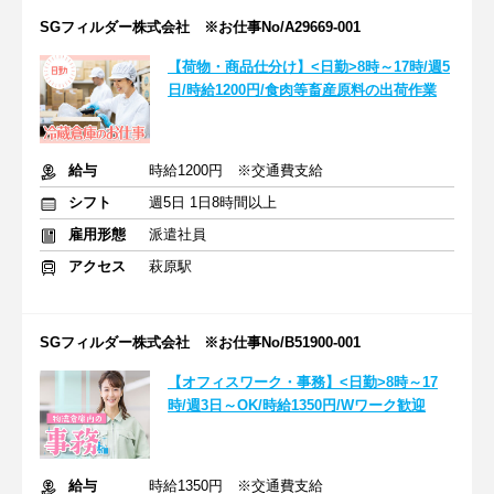
SGフィルダー株式会社 ※お仕事No/A29669-001
【荷物・商品仕分け】<日勤>8時～17時/週5
日/時給1200円/食肉等畜産原料の出荷作業
給与
時給1200円 ※交通費支給
シフト
週5日 1日8時間以上
雇用形態
派遣社員
アクセス
萩原駅
SGフィルダー株式会社 ※お仕事No/B51900-001
【オフィスワーク・事務】<日勤>8時～17
時/週3日～OK/時給1350円/Wワーク歓迎
給与
時給1350円 ※交通費支給