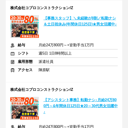
株式会社コプロコンストラクション/Z
【事務スタッフ】＼未経験が8割／転勤ナシ
＆土日祝休み(年間休日125日)★男女活躍中♪
給与
月給24万800円～+皆勤手当1万円
シフト
週5日 1日8時間以上
雇用形態
派遣社員
アクセス
陣原駅
株式会社コプロコンストラクション/Z
【アシスタント事務】転勤ナシ♪月給24万80
0円～&年間休日125日★20～30代男女活躍中
♪
給与
月給24万800円～+皆勤手当1万円