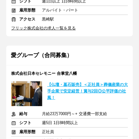
シフト
週1日以上 1日8時間以上
雇用形態
アルバイト・パート
アクセス
黒崎駅
フリック株式会社の求人一覧を見る
愛グループ（合同募集）
株式会社日本セレモニー 合掌堂八幡
【仏壇・墓石販売】＜正社員＞葬儀産業の大
手企業で安定経営！賞与2回◎公平評価の社
風！
給与
月給23万7000円～+ 交通費一部支給
シフト
週5日 1日8時間以上
雇用形態
正社員