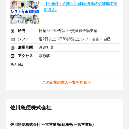
【サ高住・介護士】日勤×夜勤の介護職で安
定収入♪
給与
日給28,260円以上+交通費全額支給
シフト
週2日以上 1日8時間以上 シフト自由・自己申告
雇用形態
派遣社員
アクセス
萩原駅
あと6日
この企業の求人一覧を見る
佐川急便株式会社
佐川急便株式会社 一宮営業所(勤務先:一宮営業所)