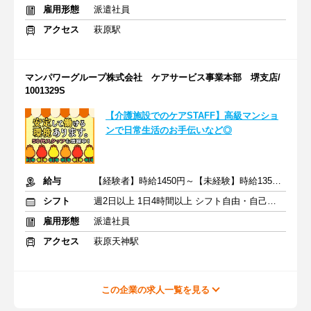
雇用形態
派遣社員
アクセス
萩原駅
マンパワーグループ株式会社 ケアサービス事業本部 堺支店/
1001329S
【介護施設でのケアSTAFF】高級マンショ
ンで日常生活のお手伝いなど◎
給与
【経験者】時給1450円～【未経験】時給1350円～ ※交通費全額
シフト
週2日以上 1日4時間以上 シフト自由・自己申告
雇用形態
派遣社員
アクセス
萩原天神駅
この企業の求人一覧を見る