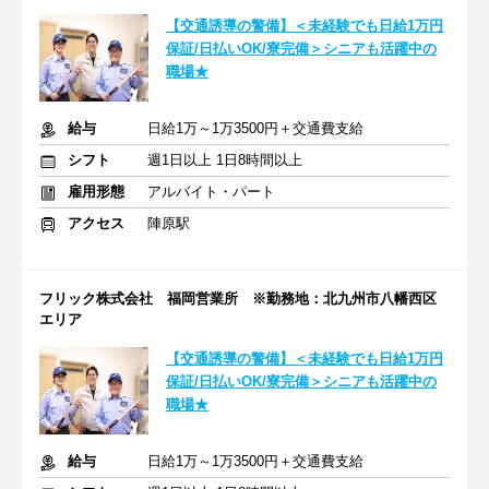
【交通誘導の警備】＜未経験でも日給1万円
保証/日払いOK/寮完備＞シニアも活躍中の
職場★
給与
日給1万～1万3500円＋交通費支給
シフト
週1日以上 1日8時間以上
雇用形態
アルバイト・パート
アクセス
陣原駅
フリック株式会社 福岡営業所 ※勤務地：北九州市八幡西区
エリア
【交通誘導の警備】＜未経験でも日給1万円
保証/日払いOK/寮完備＞シニアも活躍中の
職場★
給与
日給1万～1万3500円＋交通費支給