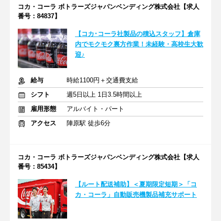
コカ・コーラ ボトラーズジャパンベンディング株式会社【求人
番号：84837】
【コカ･コーラ社製品の積込スタッフ】倉庫
内でモクモク裏方作業！未経験・高校生大歓
迎♪
給与
時給1100円＋交通費支給
シフト
週5日以上 1日3.5時間以上
雇用形態
アルバイト・パート
アクセス
陣原駅 徒歩6分
コカ・コーラ ボトラーズジャパンベンディング株式会社【求人
番号：85434】
【ルート配送補助】＜夏期限定短期＞「コ
カ・コーラ」自動販売機製品補充サポート