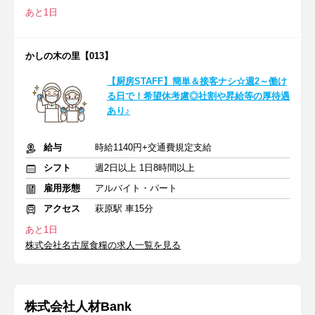
あと1日
かしの木の里【013】
【厨房STAFF】簡単＆接客ナシ☆週2～働け
る日で！希望休考慮◎社割や昇給等の厚待遇
あり♪
給与
時給1140円+交通費規定支給
シフト
週2日以上 1日8時間以上
雇用形態
アルバイト・パート
アクセス
萩原駅 車15分
あと1日
株式会社名古屋食糧の求人一覧を見る
株式会社人材Bank