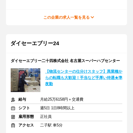
この企業の求人一覧を見る
ダイセーエブリー24
ダイセーエブリー二十四株式会社 名古屋スーパーハブセンター
【物流センターの仕分けスタッフ】異業種か
らの転職も大歓迎！手当など手厚い待遇★準
夜勤
給与
月給25万6158円＋交通費
シフト
週5日 1日8時間以上
雇用形態
正社員
アクセス
二子駅 車5分