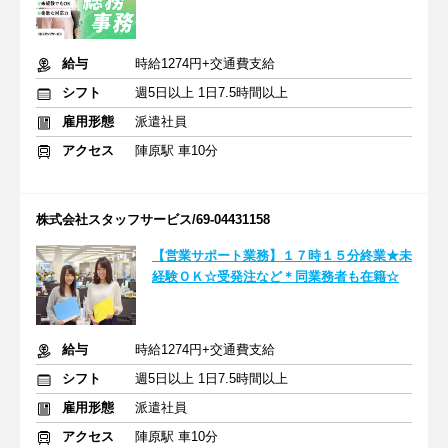
給与
時給1274円+交通費支給
シフト
週5日以上 1日7.5時間以上
雇用形態
派遣社員
アクセス
陣原駅 車10分
株式会社スタッフサービス/69-04431158
【営業サポート業務】１７時１５分終業★未
経験ＯＫ☆受発注など＊同業務者も在籍☆
給与
時給1274円+交通費支給
シフト
週5日以上 1日7.5時間以上
雇用形態
派遣社員
アクセス
陣原駅 車10分