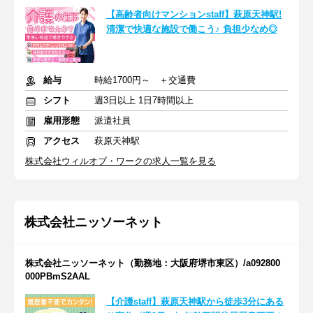
【高齢者向けマンションstaff】萩原天神駅!
清潔で快適な施設で働こう♪ 負担少なめ◎
給与
時給1700円～ ＋交通費
シフト
週3日以上 1日7時間以上
雇用形態
派遣社員
アクセス
萩原天神駅
株式会社ウィルオブ・ワークの求人一覧を見る
株式会社ニッソーネット
株式会社ニッソーネット（勤務地：大阪府堺市東区）/a092800
000PBmS2AAL
【介護staff】萩原天神駅から徒歩3分にある