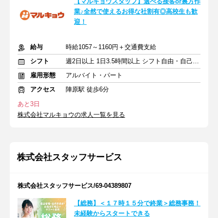
【マルキョウスタッフ】選べる接客or裏方作
業♪全然で使えるお得な社割有◎高校生も歓
迎！
給与
時給1057～1160円＋交通費支給
シフト
週2日以上 1日3.5時間以上 シフト自由・自己申告
雇用形態
アルバイト・パート
アクセス
陣原駅 徒歩6分
あと3日
株式会社マルキョウの求人一覧を見る
株式会社スタッフサービス
株式会社スタッフサービス/69-04389807
【総務】＜１７時１５分で終業＞総務事務！
未経験からスタートできる