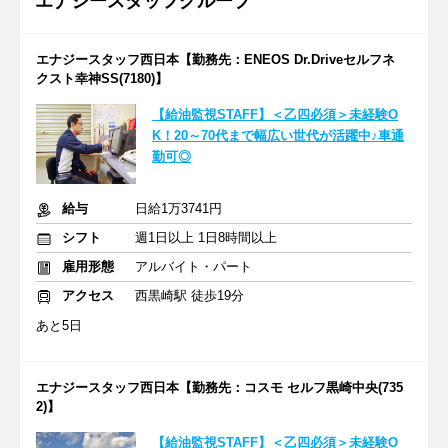
エナジースタッフグループ
エナジースタッフ西日本【勤務先：ENEOS Dr.Driveセルフネ
クスト幸神SS(7180)】
【給油監視STAFF】＜乙四必須＞未経験O
K！20～70代まで幅広い世代が活躍中♪車通
勤可◎
給与
日給1万3741円
シフト
週1日以上 1日8時間以上
雇用形態
アルバイト・パート
アクセス
西黒崎駅 徒歩19分
あと5日
エナジースタッフ西日本【勤務先：コスモ セルフ黒崎中央(735
2)】
【給油監視STAFF】＜乙四必須＞未経験O