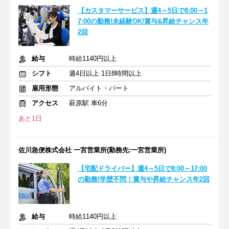
【カスタマーサービス】週4～5日で8:00～1
7:00の勤務!未経験OK!賞与&昇給チャンス年
2回
給与
時給1140円以上
シフト
週4日以上 1日8時間以上
雇用形態
アルバイト・パート
アクセス
萩原駅 車6分
あと1日
佐川急便株式会社 一宮営業所(勤務先:一宮営業所)
【宅配ドライバー】週4～5日で8:00～17:00
の勤務!学歴不問！賞与や昇給チャンス年2回
給与
時給1140円以上