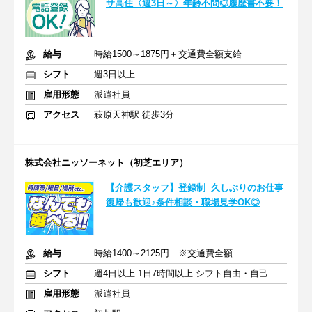
サ高住〈週3日～〉年齢不問◎履歴書不要！
給与
時給1500～1875円＋交通費全額支給
シフト
週3日以上
雇用形態
派遣社員
アクセス
萩原天神駅 徒歩3分
株式会社ニッソーネット（初芝エリア）
【介護スタッフ】登録制│久しぶりのお仕事
復帰も歓迎♪条件相談・職場見学OK◎
給与
時給1400～2125円 ※交通費全額
シフト
週4日以上 1日7時間以上 シフト自由・自己申告
雇用形態
派遣社員