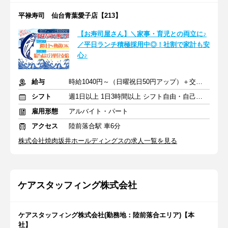
平禄寿司 仙台青葉愛子店【213】
【お寿司屋さん】＼家事・育児との両立に♪
／平日ランチ積極採用中◎！社割で家計も安
心♪
給与
時給1040円～（日曜祝日50円アップ）＋交通費規定支給
シフト
週1日以上 1日3時間以上 シフト自由・自己申告
雇用形態
アルバイト・パート
アクセス
陸前落合駅 車6分
株式会社焼肉坂井ホールディングスの求人一覧を見る
ケアスタッフィング株式会社
ケアスタッフィング株式会社(勤務地：陸前落合エリア)【本
社】