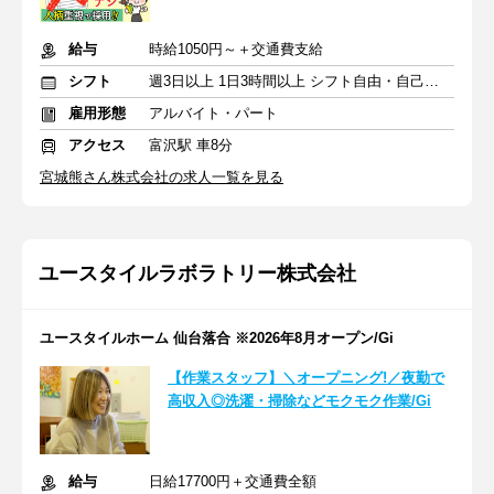
給与
時給1050円～＋交通費支給
シフト
週3日以上 1日3時間以上 シフト自由・自己申告
雇用形態
アルバイト・パート
アクセス
富沢駅 車8分
宮城熊さん株式会社の求人一覧を見る
ユースタイルラボラトリー株式会社
ユースタイルホーム 仙台落合 ※2026年8月オープン/Gi
【作業スタッフ】＼オープニング!／夜勤で
高収入◎洗濯・掃除などモクモク作業/Gi
給与
日給17700円＋交通費全額