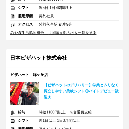
シフト
週5日 1日7時間以上
雇用形態
契約社員
アクセス
陸前落合駅 徒歩9分
みやぎ生活協同組合 共同購入部の求人一覧を見る
日本ピザハット株式会社
ピザハット 錦ケ丘店
【ピザハットのデリバリー】学業とムリなく
両立しやすい柔軟シフト◎バイトデビュー歓
迎★
給与
時給1100円以上 ※交通費支給
シフト
週1日以上 1日3時間以上
雇用形態
アルバイト・パート