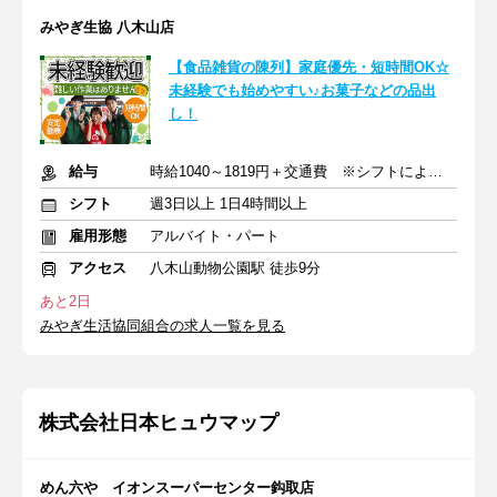
みやぎ生協 八木山店
【食品雑貨の陳列】家庭優先・短時間OK☆
未経験でも始めやすい♪お菓子などの品出
し！
給与
時給1040～1819円＋交通費 ※シフトにより時給変動あり
シフト
週3日以上 1日4時間以上
雇用形態
アルバイト・パート
アクセス
八木山動物公園駅 徒歩9分
あと2日
みやぎ生活協同組合の求人一覧を見る
株式会社日本ヒュウマップ
めん六や イオンスーパーセンター鈎取店