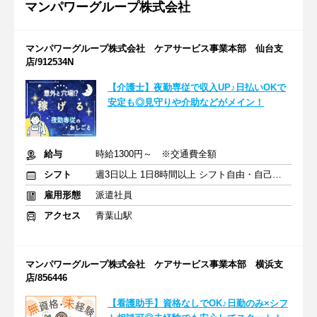
マンパワーグループ株式会社
マンパワーグループ株式会社 ケアサービス事業本部 仙台支
店/912534N
【介護士】夜勤専従で収入UP♪日払いOKで
安定も◎見守りや介助などがメイン！
給与
時給1300円～ ※交通費全額
シフト
週3日以上 1日8時間以上 シフト自由・自己申告
雇用形態
派遣社員
アクセス
青葉山駅
マンパワーグループ株式会社 ケアサービス事業本部 横浜支
店/856446
【看護助手】資格なしでOK♪日勤のみ×シフ