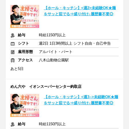
【ホール・キッチン】<週2>未経験OK★麺
をサッと茹でる⇒盛り付け♪履歴書不要◎
給与
時給1150円以上
シフト
週2日 1日3時間以上 シフト自由・自己申告
雇用形態
アルバイト・パート
アクセス
八木山動物公園駅
あと5日
めん六や イオンスーパーセンター鈎取店
【ホール・キッチン】<週3~>未経験OK★麺
をサッと茹でる⇒盛り付け♪履歴書不要◎
給与
時給1150円以上