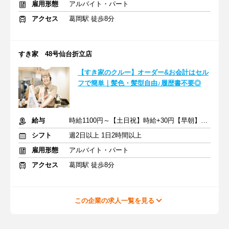
雇用形態
アルバイト・パート
アクセス
葛岡駅 徒歩8分
すき家 48号仙台折立店
【すき家のクルー】オーダー&お会計はセル
フで簡単｜髪色・髪型自由♪履歴書不要◎
給与
時給1100円～【土日祝】時給+30円【早朝】時給+150円
シフト
週2日以上 1日2時間以上
雇用形態
アルバイト・パート
アクセス
葛岡駅 徒歩8分
この企業の求人一覧を見る