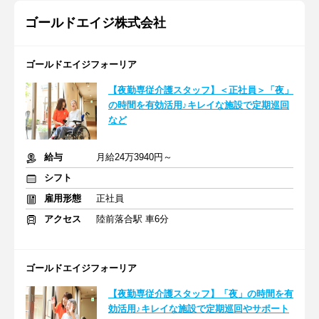
ゴールドエイジ株式会社
ゴールドエイジフォーリア
【夜勤専従介護スタッフ】＜正社員＞「夜」
の時間を有効活用♪キレイな施設で定期巡回
など
給与
月給24万3940円～
シフト
雇用形態
正社員
アクセス
陸前落合駅 車6分
ゴールドエイジフォーリア
【夜勤専従介護スタッフ】「夜」の時間を有
効活用♪キレイな施設で定期巡回やサポート