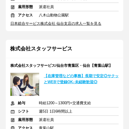
雇用形態
派遣社員
アクセス
八木山動物公園駅
日本総合サービス株式会社 仙台支店の求人一覧を見る
株式会社スタッフサービス
株式会社スタッフサービス/仙台市青葉区・仙台【青葉山駅】
【在庫管理などの事務】長期で安定◎サクッ
とWEBで登録OK♪未経験歓迎◎
給与
時給1200～1300円+交通費支給
シフト
週5日 1日6時間以上
雇用形態
派遣社員
アクセス
青葉山駅