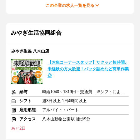
この企業の求人一覧を見る
みやぎ生活協同組合
みやぎ生協 八木山店
【お魚コーナースタッフ】サクッと短時間♪
未経験の方大歓迎！パック詰めなど簡単作業
◎
給与
時給1040～1819円＋交通費 ※シフトにより時給変動あり
シフト
週3日以上 1日4時間以上
雇用形態
アルバイト・パート
アクセス
八木山動物公園駅 徒歩9分
あと2日