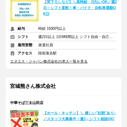
【荷下ろしなど】＼高時給・日払いOK／週2
日～シフト柔軟！車・バイク・自転車通勤O
K◎
給与
時給 1500円以上
シフト
週2日以上 1日6時間以上 シフト自由・自己申告
雇用形態
派遣社員
アクセス
陸前落合駅
エヌエス・ジャパン株式会社の求人一覧を見る
宮城熊さん株式会社
中華そば三太山田店
【ホール・キッチン】＼ 嬉しい"社割"あり♪
／スタッフ大募集中！週3～シフト相談OK!