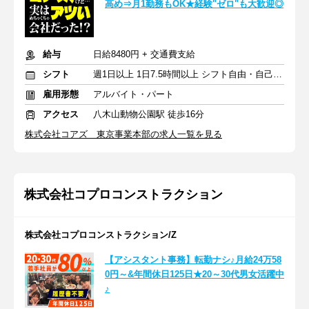
高め⇒月1勤務もOK★経験"ゼロ"も大歓迎◎
給与
日給8480円 + 交通費支給
シフト
週1日以上 1日7.5時間以上 シフト自由・自己申告
雇用形態
アルバイト・パート
アクセス
八木山動物公園駅 徒歩16分
株式会社コアズ 東京事業本部の求人一覧を見る
株式会社コプロコンストラクション
株式会社コプロコンストラクション/Z
【アシスタント事務】転勤ナシ♪月給24万58
0円～&年間休日125日★20～30代男女活躍中
♪