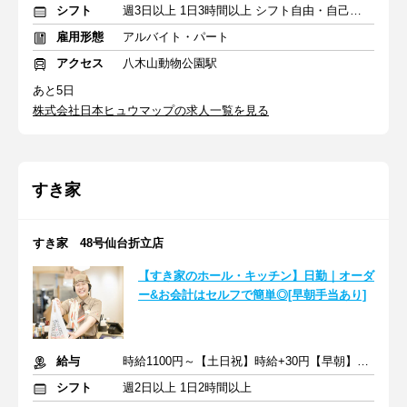
シフト
週3日以上 1日3時間以上 シフト自由・自己申告
雇用形態
アルバイト・パート
アクセス
八木山動物公園駅
あと5日
株式会社日本ヒュウマップの求人一覧を見る
すき家
すき家 48号仙台折立店
【すき家のホール・キッチン】日勤｜オーダ
ー&お会計はセルフで簡単◎[早朝手当あり]
給与
時給1100円～【土日祝】時給+30円【早朝】時給+150円
シフト
週2日以上 1日2時間以上