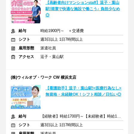
【高齢者向けマンションstaff】逗子・葉山
駅!清潔で快適な施設で働こう♪ 負担少なめ
◎
給与
時給1900円～ ＋交通費
シフト
週3日以上 1日7時間以上
雇用形態
派遣社員
アクセス
逗子・葉山駅
(株)ウィルオブ・ワーク CW 横浜支店
【看護助手】逗子・葉山駅!<医療行為なし>
無資格・未経験OK！シフト相談／日払い◎
給与
【経験者】時給1700円～【未経験者】時給1500円～ ＋交通費
シフト
週3日以上 1日7時間以上
雇用形態
派遣社員