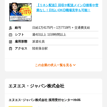
【リネン配送】回収や配送メイン◎接客や営
業なし！日払いOK◎職場見学も可能！
給与
日給1万4175円～1万7719円 + 交通費支給
シフト
週4日以上 1日8時間以上
雇用形態
派遣社員
アクセス
陸前落合駅
この企業の求人一覧を見る
エヌエス・ジャパン株式会社
エヌエス･ジャパン株式会社 採用受付センター/th06