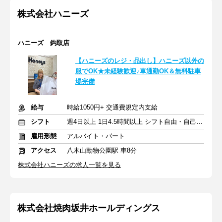
株式会社ハニーズ
ハニーズ 鈎取店
【ハニーズのレジ・品出し】ハニーズ以外の
服でOK★未経験歓迎♪車通勤OK＆無料駐車
場完備
給与
時給1050円+ 交通費規定内支給
シフト
週4日以上 1日4.5時間以上 シフト自由・自己申告
雇用形態
アルバイト・パート
アクセス
八木山動物公園駅 車8分
株式会社ハニーズの求人一覧を見る
株式会社焼肉坂井ホールディングス