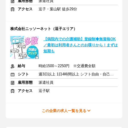
雇用形態
派遣社員
アクセス
逗子・葉山駅 徒歩29分
株式会社ニッソーネット（逗子エリア）
【病院内での介護補助】登録制◆無資格OK
／最初は利用者さんとのお喋りから！まずは
短期も
給与
時給1500～2250円 ※交通費全額
シフト
週3日以上 1日4時間以上 シフト自由・自己申告
雇用形態
派遣社員
アクセス
逗子駅
この企業の求人一覧を見る