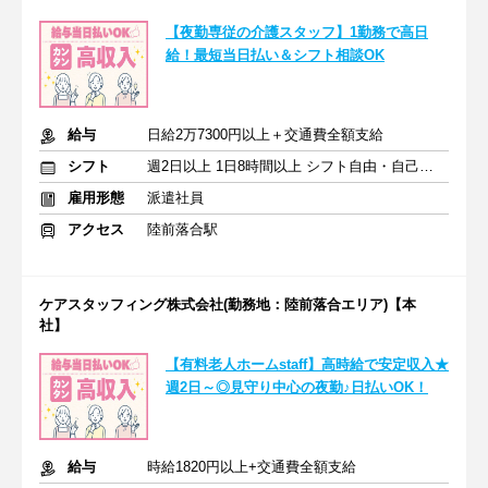
【夜勤専従の介護スタッフ】1勤務で高日
給！最短当日払い＆シフト相談OK
給与
日給2万7300円以上＋交通費全額支給
シフト
週2日以上 1日8時間以上 シフト自由・自己申告
雇用形態
派遣社員
アクセス
陸前落合駅
ケアスタッフィング株式会社(勤務地：陸前落合エリア)【本
社】
【有料老人ホームstaff】高時給で安定収入★
週2日～◎見守り中心の夜勤♪日払いOK！
給与
時給1820円以上+交通費全額支給