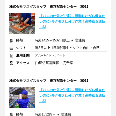
株式会社マスダスタッフ 東京配送センター 【001】
【パンの仕分け】週2～運動しながら働きた
い方に♪モクモク仕分け作業！高時給＆週払
い◎
給与
時給1425～1532円以上 ＋ 交通費
シフト
週2日以上 1日4時間以上 シフト自由・自己申告
雇用形態
アルバイト・パート
アクセス
(1)堀切菖蒲園駅 (2)千葉ニュータウン中央駅
株式会社マスダスタッフ 東京配送センター 【001】
【パンの仕分け】週2～運動しながら働きた
い方に♪モクモク仕分け作業！高時給＆週払
い◎
給与
時給1532円～ ＋ 交通費