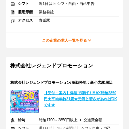
シフト
週1日以上 シフト自由・自己申告
雇用形態
業務委託
アクセス
青砥駅
この企業の求人一覧を見る
株式会社レジェンドプロモーション
株式会社レジェンドプロモーション/※勤務地：新小岩駅周辺
【受付・案内】爆速で稼げ！MAX時給2850
円★平均年齢21歳★元気と若さがあればOK
です★
給与
時給1700～2850円以上 ＋ 交通費全額
シフト
週1日以上 1日7時間以上 シフト自由・自己申告