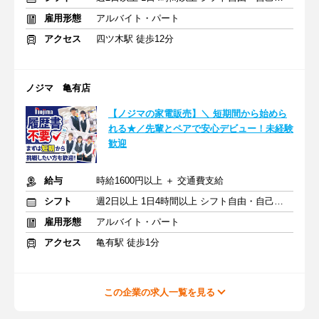
雇用形態
アルバイト・パート
アクセス
四ツ木駅 徒歩12分
ノジマ 亀有店
【ノジマの家電販売】＼ 短期間から始めら
れる★／先輩とペアで安心デビュー！未経験
歓迎
給与
時給1600円以上 ＋ 交通費支給
シフト
週2日以上 1日4時間以上 シフト自由・自己申告
雇用形態
アルバイト・パート
アクセス
亀有駅 徒歩1分
この企業の求人一覧を見る