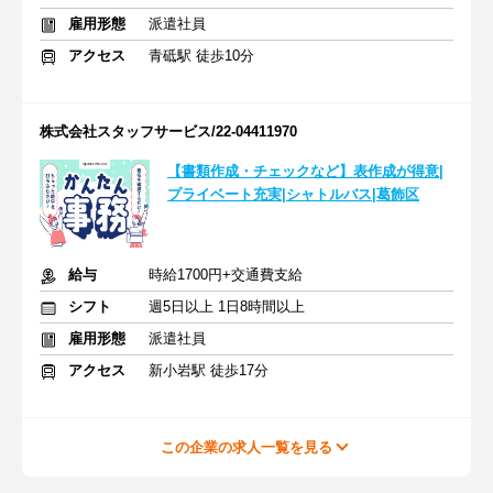
雇用形態
派遣社員
アクセス
青砥駅 徒歩10分
株式会社スタッフサービス/22-04411970
【書類作成・チェックなど】表作成が得意|
プライベート充実|シャトルバス|葛飾区
給与
時給1700円+交通費支給
シフト
週5日以上 1日8時間以上
雇用形態
派遣社員
アクセス
新小岩駅 徒歩17分
この企業の求人一覧を見る