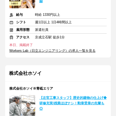
録
給与
時給 1330円以上
シフト
週1日以上 1日4時間以上
雇用形態
派遣社員
アクセス
京成立石駅 徒歩1分
本日、掲載終了
Workers Lab（日立エンジニアリング）の求人一覧を見る
株式会社ホソイ
株式会社ホソイ※青砥エリア
【左官工事スタッフ】歴史的建物の仕上げ◆
研修充実/残業ほぼナシ！勲章受章の先輩も
◎