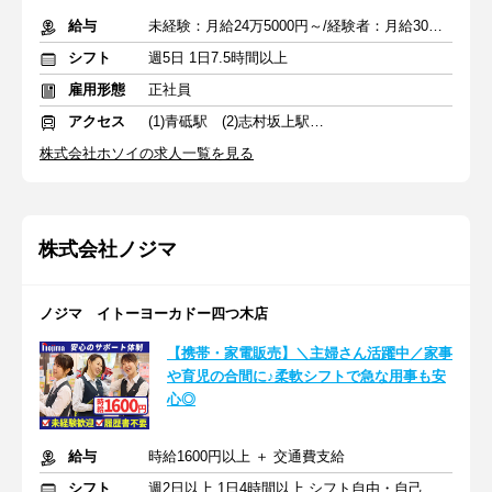
給与
未経験：月給24万5000円～/経験者：月給30万8000円～ ※手当あり
シフト
週5日 1日7.5時間以上
雇用形態
正社員
アクセス
(1)青砥駅 (2)志村坂上駅 (3)武蔵小金井駅
株式会社ホソイの求人一覧を見る
株式会社ノジマ
ノジマ イトーヨーカドー四つ木店
【携帯・家電販売】＼主婦さん活躍中／家事
や育児の合間に♪柔軟シフトで急な用事も安
心◎
給与
時給1600円以上 ＋ 交通費支給
シフト
週2日以上 1日4時間以上 シフト自由・自己申告