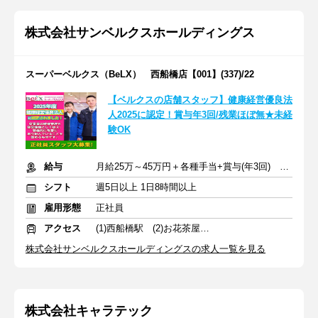
株式会社サンベルクスホールディングス
スーパーベルクス（BeLX） 西船橋店【001】(337)/22
【ベルクスの店舗スタッフ】健康経営優良法
人2025に認定！賞与年3回/残業ほぼ無★未経
験OK
給与
月給25万～45万円＋各種手当+賞与(年3回) ※交通費支給
シフト
週5日以上 1日8時間以上
雇用形態
正社員
アクセス
(1)西船橋駅 (2)お花茶屋駅 (3)葛西駅
株式会社サンベルクスホールディングスの求人一覧を見る
株式会社キャラテック