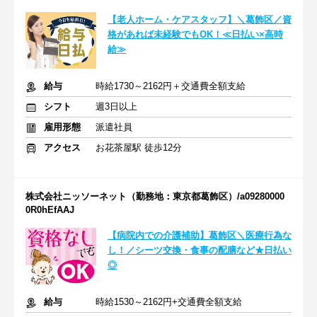
【老人ホーム・ケアスタッフ】＼葛飾区／資
格があれば未経験でもOK！≪日払い×高時
給≫
給与
時給1730～2162円＋交通費全額支給
シフト
週3日以上
雇用形態
派遣社員
アクセス
お花茶屋駅 徒歩12分
株式会社ニッソーネット（勤務地：東京都葛飾区）/a09280000
0R0hEfAAJ
【病院内での介護補助】葛飾区＼医療行為な
し！／シーツ交換・食事の配膳など★日払い
◎
給与
時給1530～2162円+交通費全額支給