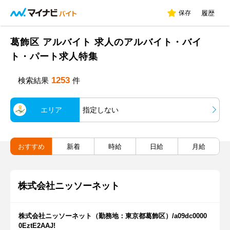
保存
履歴
葛飾区 アルバイト 求人のアルバイト・バイ
ト・パート求人特集
1253
検索結果
件
エリア
指定しない
おすすめ
新着
時給
日給
月給
株式会社ニッソーネット
株式会社ニッソーネット（勤務地：東京都葛飾区）/a09dc0000
0EztE2AAJ!