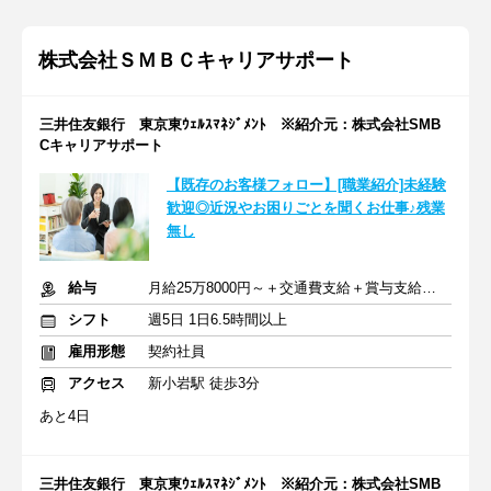
株式会社ＳＭＢＣキャリアサポート
三井住友銀行 東京東ｳｪﾙｽﾏﾈｼﾞﾒﾝﾄ ※紹介元：株式会社SMB
Cキャリアサポート
【既存のお客様フォロー】[職業紹介]未経験
歓迎◎近況やお困りごとを聞くお仕事♪残業
無し
給与
月給25万8000円～＋交通費支給＋賞与支給あり
シフト
週5日 1日6.5時間以上
雇用形態
契約社員
アクセス
新小岩駅 徒歩3分
あと4日
三井住友銀行 東京東ｳｪﾙｽﾏﾈｼﾞﾒﾝﾄ ※紹介元：株式会社SMB