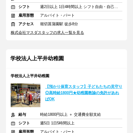
シフト
週2日以上 1日4時間以上 シフト自由・自己申告
雇用形態
アルバイト・パート
アクセス
堀切菖蒲園駅 徒歩8分
株式会社マスダスタッフの求人一覧を見る
学校法人上平井幼稚園
学校法人上平井幼稚園
【預かり保育スタッフ】子どもたちの見守り
◎高時給1800円★幼稚園教諭の免許があれ
ばOK
給与
時給1800円以上 ＋ 交通費全額支給
シフト
週5日 1日5時間以上
雇用形態
アルバイト・パート