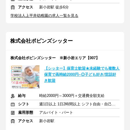
アクセス
新小岩駅 徒歩6分
学校法人上平井幼稚園の求人一覧を見る
株式会社ポピンズシッター
株式会社ポピンズシッター ※新小岩エリア【007】
【シッター】保育士歓迎★未経験でも複数人
保育で高時給2000円~◎子ども好き/世話好
き歓迎
給与
時給2000円～3000円＋交通費全額支給
シフト
週1日以上 1日2時間以上 シフト自由・自己申告
雇用形態
アルバイト・パート
アクセス
新小岩駅