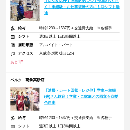
【レジSTAFF】自動釣銭レジで簡単×らくら
く！未経験・お仕事復帰の方にも◎シフト融
通
給与
時給1230～1537円＋交通費支給 ※各種手当含む
シフト
週3日以上 1日3時間以上
雇用形態
アルバイト・パート
アクセス
京成高砂駅 徒歩12分
あと1日
ベルク 葛飾高砂店
【清掃・カート回収・レジ他】学生～主婦
(夫)さん歓迎！学業・ご家庭との両立も◎髪
色自由
給与
時給1230～1537円＋交通費支給 ※各種手当含む
シフト
週3日以上 1日3時間以上