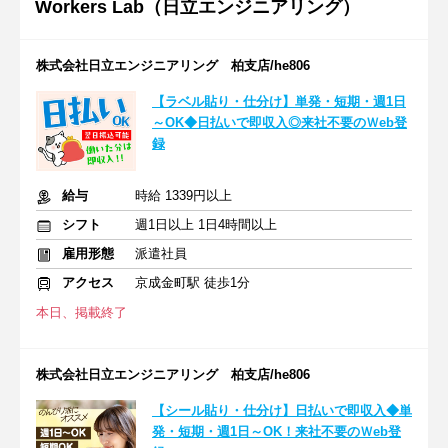
Workers Lab（日立エンジニアリング）
株式会社日立エンジニアリング 柏支店/he806
【ラベル貼り・仕分け】単発・短期・週1日
～OK◆日払いで即収入◎来社不要のＷeb登
録
給与
時給 1339円以上
シフト
週1日以上 1日4時間以上
雇用形態
派遣社員
アクセス
京成金町駅 徒歩1分
本日、掲載終了
株式会社日立エンジニアリング 柏支店/he806
【シール貼り・仕分け】日払いで即収入◆単
発・短期・週1日～OK！来社不要のＷeb登