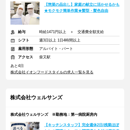
【惣菜の品出し】家庭の献立に活かせるかも
★モクモク簡単作業★髪型・髪色自由
給与
時給1471円以上 ＋ 交通費全額支給
シフト
週3日以上 1日4時間以上
雇用形態
アルバイト・パート
アクセス
柴又駅
あと4日
株式会社イオンフードスタイルの求人一覧を見る
株式会社ウェルサンズ
株式会社ウェルサンズ ※勤務地：第一病院厨房内
【キッチンスタッフ】完全週休2日/残業ほぼ