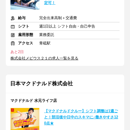
定可！
給与
完全出来高制＋交通費
シフト
週1日以上 シフト自由・自己申告
雇用形態
業務委託
アクセス
青砥駅
あと2日
株式会社メビウス２１の求人一覧を見る
日本マクドナルド株式会社
マクドナルド 水元ライフ店
【マクドナルドクルー】シフト調整は1週ご
と！部活後や日中のスキマに♪働きやすさ12
0点★