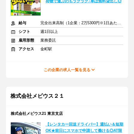
荷物で運ぶのもラクラク♪車は無料貸出し◎
給与
完全出来高制（1企業：2万5300円※1日あたり）
シフト
週1日以上
雇用形態
業務委託
アクセス
金町駅
この企業の求人一覧を見る
株式会社メビウス２１
株式会社メビウス21 東京支店
【レンタカー回送ドライバー】週払い＆短期
OK★前日にスマホで申請して働ける◎AT限