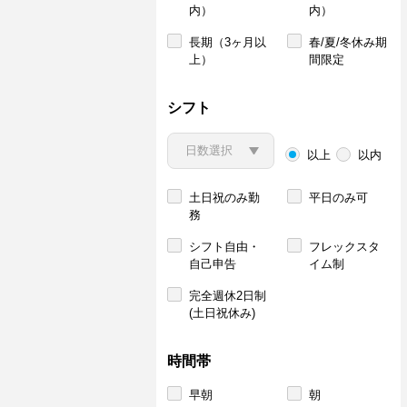
内）
内）
長期（3ヶ月以
春/夏/冬休み期
上）
間限定
シフト
以上
以内
土日祝のみ勤
平日のみ可
務
シフト自由・
フレックスタ
自己申告
イム制
完全週休2日制
(土日祝休み)
時間帯
早朝
朝