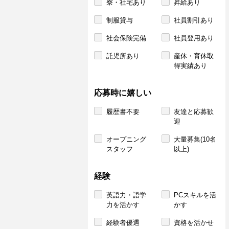
寮・社宅あり
昇給あり
制服貸与
社員割引あり
社会保険完備
社員登用あり
託児所あり
産休・育休取
得実績あり
応募時に嬉しい
履歴書不要
友達と応募歓
迎
オープニング
大量募集(10名
スタッフ
以上)
経験
英語力・語学
PCスキルを活
力を活かす
かす
経験者優遇
資格を活かせ