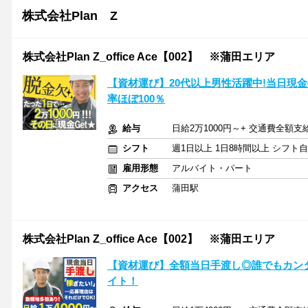
株式会社Plan Z
株式会社Plan Z_office Ace【002】 ※蒲田エリア
【資材運び】20代以上男性活躍中!当日現
率ほぼ100％
給与
日給2万1000円～+ 交通費全額支
シフト
週1日以上 1日8時間以上 シフト
雇用形態
アルバイト・パート
アクセス
蒲田駅
株式会社Plan Z_office Ace【002】 ※蒲田エリア
【資材運び】全額当日手渡し◎誰でもカン
イト！