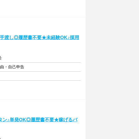
金手渡し◎履歴書不要★未経験OK♪採用
給
自由・自己申告
タン♪単発OK◎履歴書不要★稼げるバ