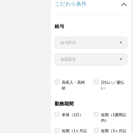
こだわり条件
給与
高収入・高時
日払い／週払
給
い
勤務期間
単発（1日）
短期（1週間以
内）
短期（1ヶ月以
短期（3ヶ月以