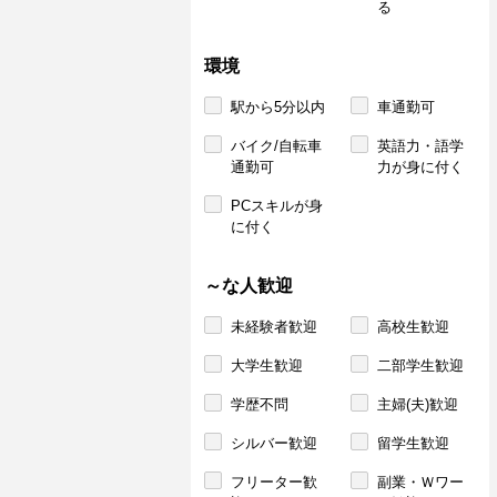
る
環境
駅から5分以内
車通勤可
バイク/自転車
英語力・語学
通勤可
力が身に付く
PCスキルが身
に付く
～な人歓迎
未経験者歓迎
高校生歓迎
大学生歓迎
二部学生歓迎
学歴不問
主婦(夫)歓迎
シルバー歓迎
留学生歓迎
フリーター歓
副業・Ｗワー