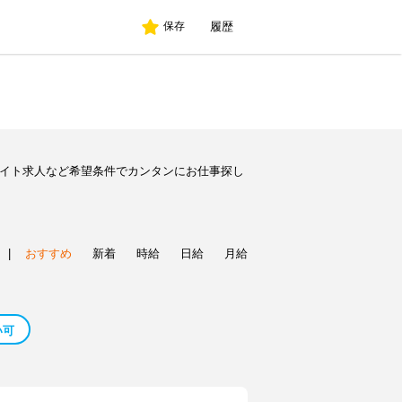
履歴
保存
バイト求人など希望条件でカンタンにお仕事探し
|
おすすめ
新着
時給
日給
月給
い可