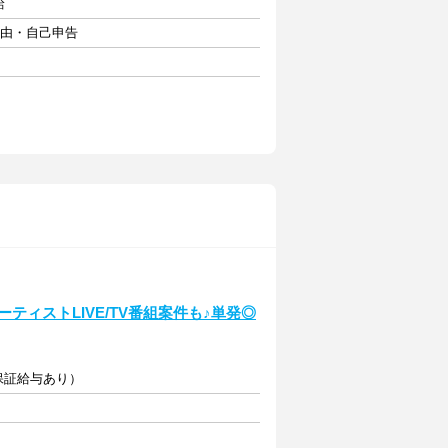
給
自由・自己申告
ティストLIVE/TV番組案件も♪単発◎
保証給与あり）