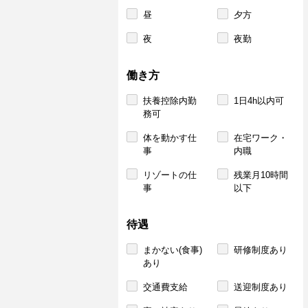
昼
夕方
夜
夜勤
働き方
扶養控除内勤
1日4h以内可
務可
体を動かす仕
在宅ワーク・
事
内職
リゾートの仕
残業月10時間
事
以下
待遇
まかない(食事)
研修制度あり
あり
交通費支給
送迎制度あり