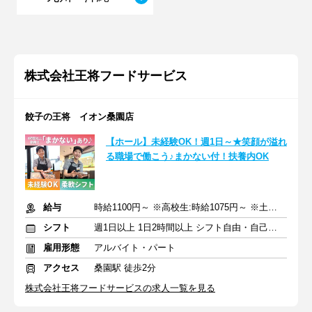
株式会社王将フードサービス
餃子の王将 イオン桑園店
【ホール】未経験OK！週1日～★笑顔が溢れ
る職場で働こう♪まかない付！扶養内OK
給与
時給1100円～ ※高校生:時給1075円～ ※土日祝+50円
シフト
週1日以上 1日2時間以上 シフト自由・自己申告
雇用形態
アルバイト・パート
アクセス
桑園駅 徒歩2分
株式会社王将フードサービスの求人一覧を見る