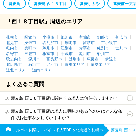
蕎麦鳥
蕎麦鳥 西１８丁目
蕎麦しぶや
蕎麦前一文
「西１８丁目駅」周辺のエリア
札幌市
函館市
小樽市
旭川市
室蘭市
釧路市
帯広市
北見市
夕張市
岩見沢市
網走市
留萌市
苫小牧市
稚内市
美唄市
芦別市
江別市
赤平市
紋別市
士別市
名寄市
三笠市
根室市
千歳市
滝川市
砂川市
歌志内市
深川市
富良野市
登別市
恵庭市
伊達市
北広島市
石狩市
北斗市
道東エリア
道央エリア
道北エリア
道南エリア
よくあるご質問
蕎麦鳥 西１８丁目店に関連する求人は何件ありますか？
蕎麦鳥 西１８丁目店の求人に興味のある他の人はどんな条
件でお仕事を探していますか？
アルバイト探し・バイト求人TOP
北海道
札幌市
蕎麦鳥 西１