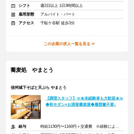
シフト
週2日以上 1日3時間以上
雇用形態
アルバイト・パート
アクセス
千駄ケ谷駅 徒歩3分
この企業の求人一覧を見る
蕎麦処 やまとう
信州城下そばと天ぷら やまとう
【調理スタッフ】≪★未経験者も大歓迎★≫
◆和モダン×お洒落蕎麦屋◆履歴書不要♪
給与
時給1130円〜1160円＋交通費 ※経験によって時給相談あり