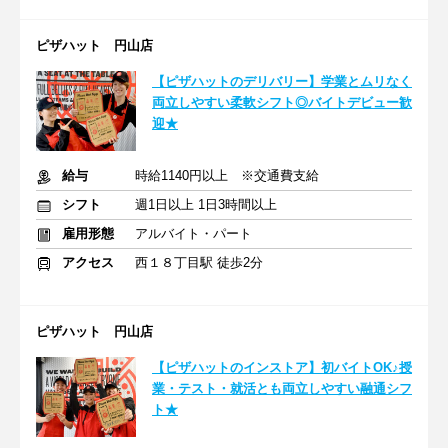
ピザハット 円山店
【ピザハットのデリバリー】学業とムリなく
両立しやすい柔軟シフト◎バイトデビュー歓
迎★
給与
時給1140円以上 ※交通費支給
シフト
週1日以上 1日3時間以上
雇用形態
アルバイト・パート
アクセス
西１８丁目駅 徒歩2分
ピザハット 円山店
【ピザハットのインストア】初バイトOK♪授
業・テスト・就活とも両立しやすい融通シフ
ト★