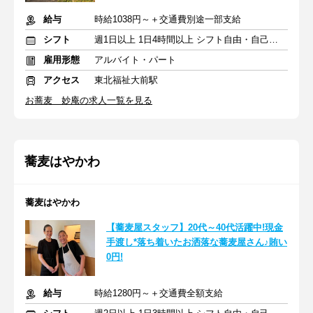
給与
時給1038円～＋交通費別途一部支給
シフト
週1日以上 1日4時間以上 シフト自由・自己申告
雇用形態
アルバイト・パート
アクセス
東北福祉大前駅
お蕎麦 妙庵の求人一覧を見る
蕎麦はやかわ
蕎麦はやかわ
【蕎麦屋スタッフ】20代～40代活躍中!現金
手渡し*落ち着いたお洒落な蕎麦屋さん♪賄い
0円!
給与
時給1280円～＋交通費全額支給