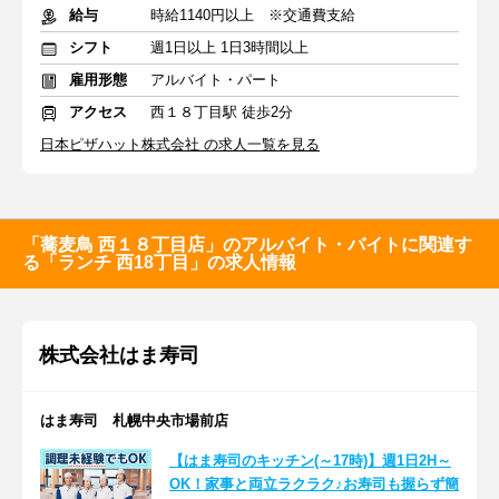
給与
時給1140円以上 ※交通費支給
シフト
週1日以上 1日3時間以上
雇用形態
アルバイト・パート
アクセス
西１８丁目駅 徒歩2分
日本ピザハット株式会社 の求人一覧を見る
「蕎麦鳥 西１８丁目店」のアルバイト・バイトに関連す
る「ランチ 西18丁目」の求人情報
株式会社はま寿司
はま寿司 札幌中央市場前店
【はま寿司のキッチン(～17時)】週1日2H～
OK！家事と両立ラクラク♪お寿司も握らず簡