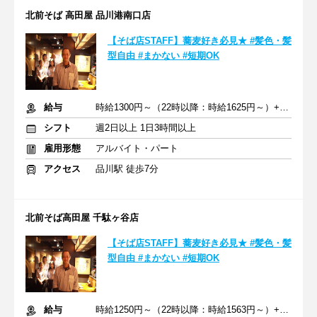
北前そば 高田屋 品川港南口店
【そば店STAFF】蕎麦好き必見★ #髪色・髪
型自由 #まかない #短期OK
給与
時給1300円～（22時以降：時給1625円～）+交通費
シフト
週2日以上 1日3時間以上
雇用形態
アルバイト・パート
アクセス
品川駅 徒歩7分
北前そば高田屋 千駄ヶ谷店
【そば店STAFF】蕎麦好き必見★ #髪色・髪
型自由 #まかない #短期OK
給与
時給1250円～（22時以降：時給1563円～）+交通費