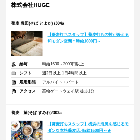
株式会社HUGE
蕎麦 豊田(そば とよだ) /304a
【蕎麦打ちスタッフ】蕎麦打ちの技が映える
和モダン空間＊時給1600円～
給与
時給1600～2000円以上
シフト
週2日以上 1日4時間以上
雇用形態
アルバイト・パート
アクセス
高輪ゲートウェイ駅 徒歩1分
蕎麦 菫(そば すみれ)/303a
【蕎麦打ちスタッフ】横浜の海風を感じるモ
ダンな本格蕎麦店♪時給1600円～★