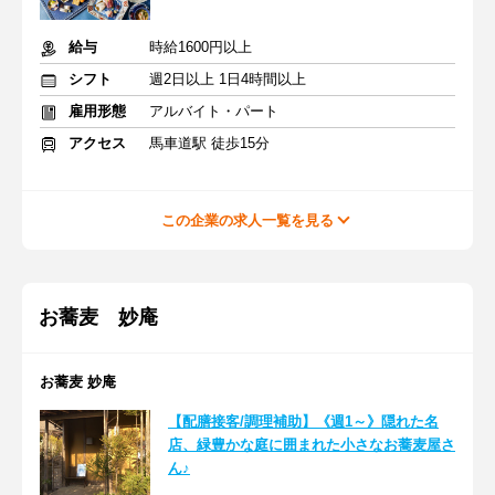
給与
時給1600円以上
シフト
週2日以上 1日4時間以上
雇用形態
アルバイト・パート
アクセス
馬車道駅 徒歩15分
この企業の求人一覧を見る
お蕎麦 妙庵
お蕎麦 妙庵
【配膳接客/調理補助】《週1～》隠れた名
店、緑豊かな庭に囲まれた小さなお蕎麦屋さ
ん♪