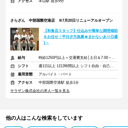
アクセス
本山駅 徒歩9分
さらざん 中部国際空港店 ※7月20日リニューアルオープン
【和食店スタッフ】仕込みや簡単な調理補助
をお任せ！平日夕方急募★まかないあり◎週
1～
給与
時給1250円以上＋交通費支給│土日＆7:00～9:00は時給100円UP
シフト
週1日以上 1日2時間以上 シフト自由・自己申告
雇用形態
アルバイト・パート
アクセス
中部国際空港駅 徒歩1分
サラザン株式会社の求人一覧を見る
他の人はこんな検索をしています