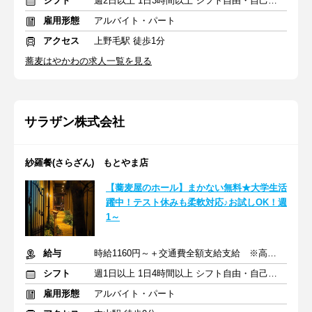
シフト
週2日以上 1日3時間以上 シフト自由・自己申告
雇用形態
アルバイト・パート
アクセス
上野毛駅 徒歩1分
蕎麦はやかわの求人一覧を見る
サラザン株式会社
紗羅餐(さらざん) もとやま店
【蕎麦屋のホール】まかない無料★大学生活
躍中！テスト休みも柔軟対応♪お試しOK！週
1～
給与
時給1160円～＋交通費全額支給支給 ※高校生も同額
シフト
週1日以上 1日4時間以上 シフト自由・自己申告
雇用形態
アルバイト・パート