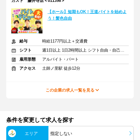
ガスト 藤井寺店＜011398＞
【ホール】短期もOK！王道バイトを始めよ
う！髪色自由
給与
時給1177円以上＋交通費
シフト
週1日以上 1日2時間以上 シフト自由・自己申告
雇用形態
アルバイト・パート
アクセス
土師ノ里駅 徒歩12分
この企業の求人一覧を見る
条件を変更して求人を探す
エリア
指定しない