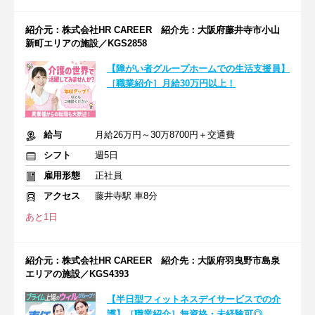
紹介元：株式会社HR CAREER 紹介先：大阪府藤井寺市小山
新町エリアの施設／KGS2858
【障がい者グループホームでの生活支援員】
［職業紹介］月給30万円以上！
給与
月給26万円～30万8700円＋交通費
シフト
週5日
雇用形態
正社員
アクセス
藤井寺駅 車8分
あと1日
紹介元：株式会社HR CAREER 紹介先：大阪府羽曳野市島泉
エリアの施設／KGS4393
【半日型フィットネスデイサービスでの介
護】［職業紹介］無資格・未経験可◎