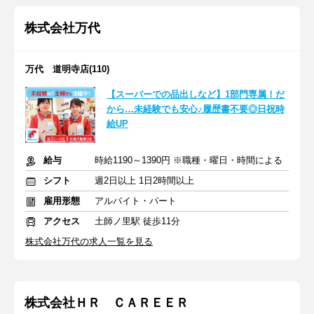
株式会社万代
万代 道明寺店(110)
【スーパーでの品出しなど】1部門専属！だ
から…未経験でも安心♪履歴書不要◎日祝時
給UP
給与
時給1190～1390円 ※職種・曜日・時間による
シフト
週2日以上 1日2時間以上
雇用形態
アルバイト・パート
アクセス
土師ノ里駅 徒歩11分
株式会社万代の求人一覧を見る
株式会社ＨＲ ＣＡＲＥＥＲ