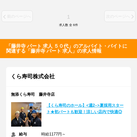
1
前のページへ
次のページへ
求人数 全
6
件
「藤井寺 パート 求人 ５０代」のアルバイト・バイトに
関連する「藤井寺 パート 求人」の求人情報
くら寿司株式会社
無添くら寿司 藤井寺店
【くら寿司のホール】<週2~>夏採用スター
ト★初パートも歓迎！涼しい店内で快適◎
給与
時給1177円～