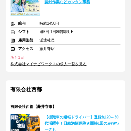
開封作業などカンタン事務
給与
時給1450円
シフト
週5日 1日8時間以上
雇用形態
派遣社員
アクセス
藤井寺駅
あと1日
株式会社マイナビワークスの求人一覧を見る
有限会社西都
有限会社西都【藤井寺市】
【標識車の運転ドライバー】登録制|20～30
代活躍中！日給満額保障★面接1回のみ/Wワ
ークも