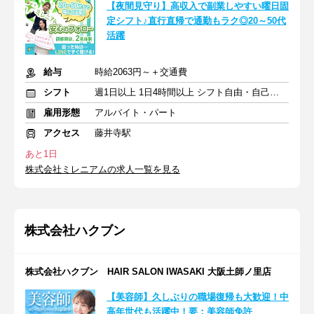
【夜間見守り】高収入で副業しやすい曜日固
定シフト♪直行直帰で通勤もラク◎20～50代
活躍
給与
時給2063円～＋交通費
シフト
週1日以上 1日4時間以上 シフト自由・自己申告
雇用形態
アルバイト・パート
アクセス
藤井寺駅
あと1日
株式会社ミレニアムの求人一覧を見る
株式会社ハクブン
株式会社ハクブン HAIR SALON IWASAKI 大阪土師ノ里店
【美容師】久しぶりの職場復帰も大歓迎！中
高年世代も活躍中！要：美容師免許