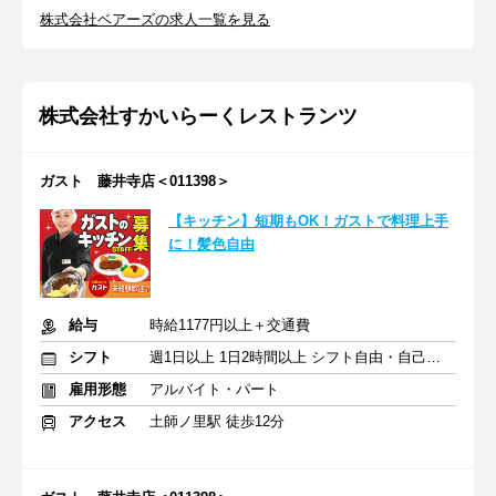
株式会社ベアーズの求人一覧を見る
株式会社すかいらーくレストランツ
ガスト 藤井寺店＜011398＞
【キッチン】短期もOK！ガストで料理上手
に！髪色自由
給与
時給1177円以上＋交通費
シフト
週1日以上 1日2時間以上 シフト自由・自己申告
雇用形態
アルバイト・パート
アクセス
土師ノ里駅 徒歩12分