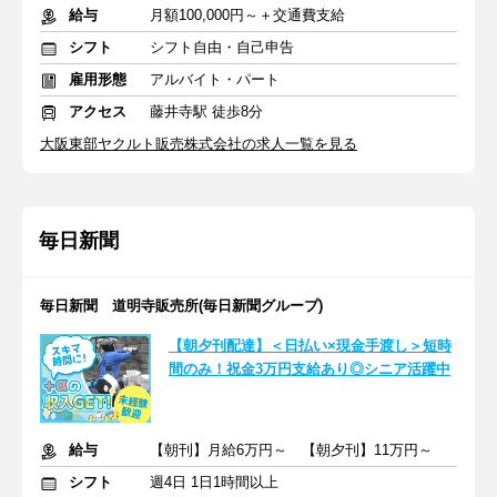
給与
月額100,000円～＋交通費支給
シフト
シフト自由・自己申告
雇用形態
アルバイト・パート
アクセス
藤井寺駅 徒歩8分
大阪東部ヤクルト販売株式会社の求人一覧を見る
毎日新聞
毎日新聞 道明寺販売所(毎日新聞グループ)
【朝夕刊配達】＜日払い×現金手渡し＞短時
間のみ！祝金3万円支給あり◎シニア活躍中
給与
【朝刊】月給6万円～ 【朝夕刊】11万円～
シフト
週4日 1日1時間以上