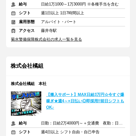
給与
日給1万1000～1万3000円 ※各種手当を含む
シフト
週1日以上 1日7時間以上
雇用形態
アルバイト・パート
アクセス
藤井寺駅
菊水警備保障株式会社の求人一覧を見る
株式会社橘組
株式会社橘組 本社
【搬入サポート】MAX日給3万円☆今すぐ爆
稼ぎ★週4～×日払い◎即採用!!前日シフトも
OK♪
給与
日勤：日給2万4000円～＋交通費 夜勤：日給3万円～＋交通費
シフト
週4日以上 シフト自由・自己申告