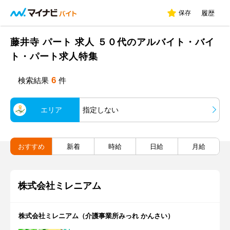
保存
履歴
藤井寺 パート 求人 ５０代のアルバイト・バイ
ト・パート求人特集
6
検索結果
件
エリア
指定しない
おすすめ
新着
時給
日給
月給
株式会社ミレニアム
株式会社ミレニアム（介護事業所みっれ かんさい）