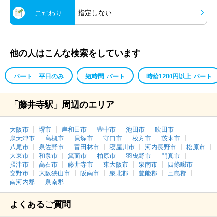
指定しない
こだわり
他の人はこんな検索をしています
パート 平日のみ
短時間 パート
時給1200円以上 パート
「藤井寺駅」周辺のエリア
大阪市
堺市
岸和田市
豊中市
池田市
吹田市
泉大津市
高槻市
貝塚市
守口市
枚方市
茨木市
八尾市
泉佐野市
富田林市
寝屋川市
河内長野市
松原市
大東市
和泉市
箕面市
柏原市
羽曳野市
門真市
摂津市
高石市
藤井寺市
東大阪市
泉南市
四條畷市
交野市
大阪狭山市
阪南市
泉北郡
豊能郡
三島郡
南河内郡
泉南郡
よくあるご質問