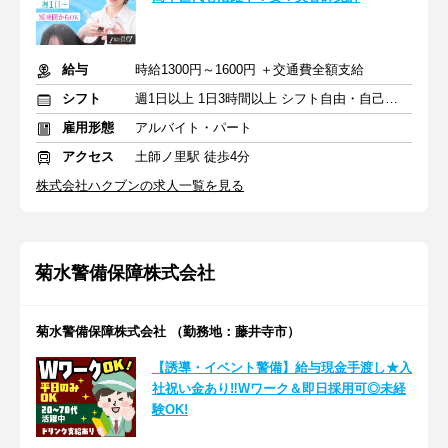
給与
時給1300円～1600円 ＋交通費全額支給
シフト
週1日以上 1日3時間以上 シフト自由・自己申告
雇用形態
アルバイト・パート
アクセス
土師ノ里駅 徒歩4分
株式会社ハクブンの求人一覧を見る
菊水警備保障株式会社
菊水警備保障株式会社 （勤務地：藤井寺市）
【誘導・イベント警備】給与現金手渡し★入
社祝い金あり‼Wワーク＆即日採用可◎未経
験OK!