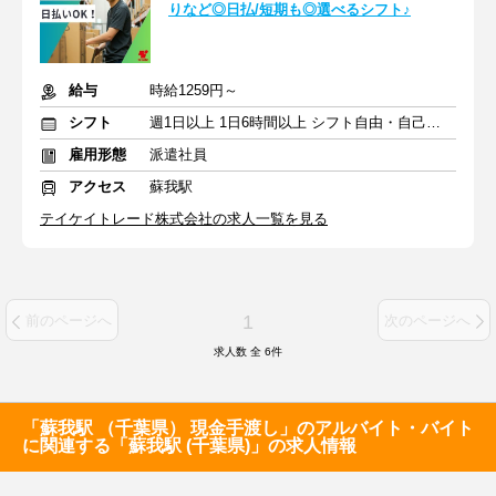
りなど◎日払/短期も◎選べるシフト♪
給与
時給1259円～
シフト
週1日以上 1日6時間以上 シフト自由・自己申告
雇用形態
派遣社員
アクセス
蘇我駅
テイケイトレード株式会社の求人一覧を見る
1
前のページへ
次のページへ
求人数 全
6
件
「蘇我駅 （千葉県） 現金手渡し」のアルバイト・バイト
に関連する「蘇我駅 (千葉県)」の求人情報