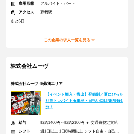
雇用形態
アルバイト・パート
アクセス
蘇我駅
あと6日
この企業の求人一覧を見る
株式会社ムーヴ
株式会社ムーヴ ※蘇我エリア
【イベント搬入・搬出】登録制／夏にぴった
り筋トレバイト★単発・日払い◎LINE登録1
分！
給与
時給1400円～時給2100円 ＋ 交通費規定支給
シフト
週1日以上 1日8時間以上 シフト自由・自己申告