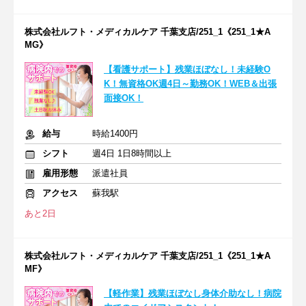
株式会社ルフト・メディカルケア 千葉支店/251_1《251_1★A
MG》
【看護サポート】残業ほぼなし！未経験O
K！無資格OK週4日～勤務OK！WEB＆出張
面接OK！
給与
時給1400円
シフト
週4日 1日8時間以上
雇用形態
派遣社員
アクセス
蘇我駅
あと2日
株式会社ルフト・メディカルケア 千葉支店/251_1《251_1★A
MF》
【軽作業】残業ほぼなし身体介助なし！病院