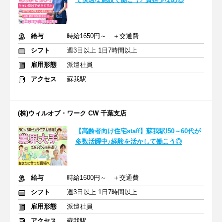
給与
時給1650円～ ＋交通費
シフト
週3日以上 1日7時間以上
雇用形態
派遣社員
アクセス
蘇我駅
(株)ウィルオブ・ワーク CW 千葉支店
【高齢者向け住宅staff】蘇我駅!50～60代が
多数活躍中♪経験を活かして働こう◎
給与
時給1600円～ ＋交通費
シフト
週3日以上 1日7時間以上
雇用形態
派遣社員
アクセス
蘇我駅