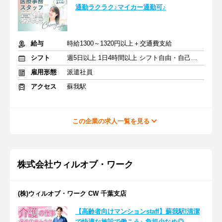
通勤ラクラク♪マイカー通勤可♪
給与
時給1300～1320円以上＋交通費支給
シフト
週5日以上 1日4時間以上 シフト自由・自己申告
雇用形態
派遣社員
アクセス
蘇我駅
この企業の求人一覧を見る
株式会社ウィルオブ・ワーク
(株)ウィルオブ・ワーク CW 千葉支店
【高齢者向けマンションstaff】蘇我駅!清潔
で快適な施設で働こう♪ 負担少なめ◎