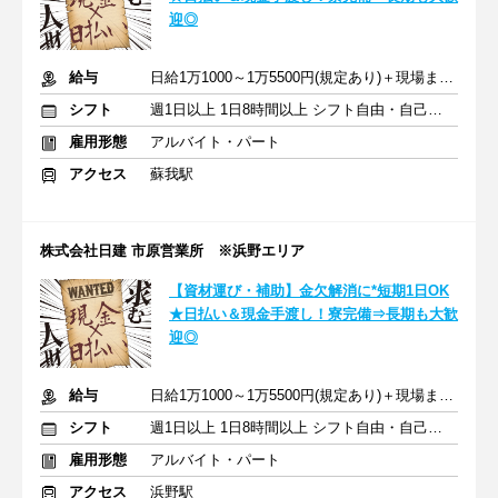
迎◎
給与
日給1万1000～1万5500円(規定あり)＋現場までの交通費全額支給
シフト
週1日以上 1日8時間以上 シフト自由・自己申告
雇用形態
アルバイト・パート
アクセス
蘇我駅
株式会社日建 市原営業所 ※浜野エリア
【資材運び・補助】金欠解消に*短期1日OK
★日払い＆現金手渡し！寮完備⇒長期も大歓
迎◎
給与
日給1万1000～1万5500円(規定あり)＋現場までの交通費全額支給
シフト
週1日以上 1日8時間以上 シフト自由・自己申告
雇用形態
アルバイト・パート
アクセス
浜野駅