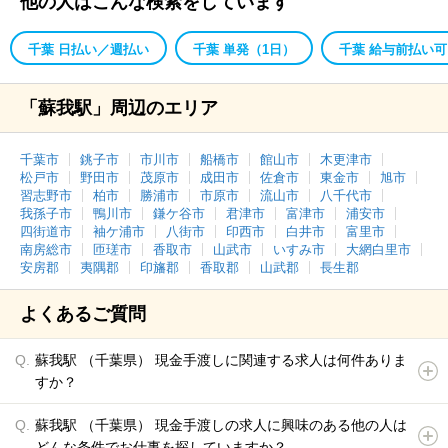
他の人はこんな検索をしています
千葉 日払い／週払い
千葉 単発（1日）
千葉 給与前払い可
「蘇我駅」周辺のエリア
千葉市
銚子市
市川市
船橋市
館山市
木更津市
松戸市
野田市
茂原市
成田市
佐倉市
東金市
旭市
習志野市
柏市
勝浦市
市原市
流山市
八千代市
我孫子市
鴨川市
鎌ケ谷市
君津市
富津市
浦安市
四街道市
袖ケ浦市
八街市
印西市
白井市
富里市
南房総市
匝瑳市
香取市
山武市
いすみ市
大網白里市
安房郡
夷隅郡
印旛郡
香取郡
山武郡
長生郡
よくあるご質問
蘇我駅 （千葉県） 現金手渡しに関連する求人は何件ありま
すか？
蘇我駅 （千葉県） 現金手渡しの求人に興味のある他の人は
どんな条件でお仕事を探していますか？