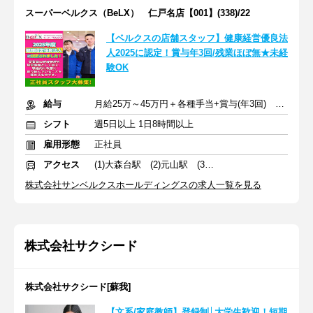
スーパーベルクス（BeLX） 仁戸名店【001】(338)/22
【ベルクスの店舗スタッフ】健康経営優良法
人2025に認定！賞与年3回/残業ほぼ無★未経
験OK
給与
月給25万～45万円＋各種手当+賞与(年3回) ※交通費支給
シフト
週5日以上 1日8時間以上
雇用形態
正社員
アクセス
(1)大森台駅 (2)元山駅 (3)新柏駅
株式会社サンベルクスホールディングスの求人一覧を見る
株式会社サクシード
株式会社サクシード[蘇我]
【文系/家庭教師】登録制│大学生歓迎！短期