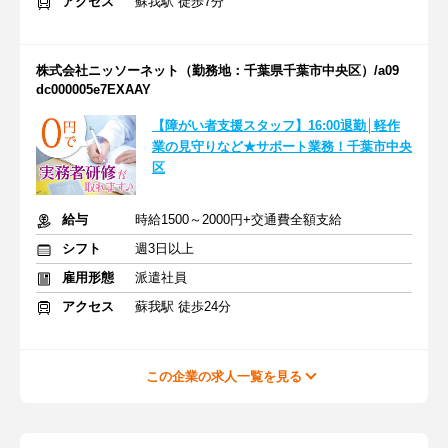
アクセス
蘇我駅 徒歩7分
株式会社ニッソーネット（勤務地：千葉県千葉市中央区）/a09
dc000005e7EXAAY
【障がい者支援スタッフ】16:00退勤│軽作
業の見守りなど★サポート業務！千葉市中央
区
給与
時給1500～2000円+交通費全額支給
シフト
週3日以上
雇用形態
派遣社員
アクセス
蘇我駅 徒歩24分
この企業の求人一覧を見る