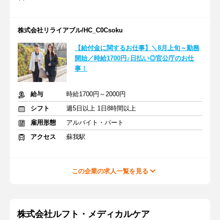
株式会社リライアブル/HC_C0Csoku
【給付金に関するお仕事】＼8月上旬～勤務
開始／時給1700円♪日払い◎官公庁のお仕
事！
給与
時給1700円～2000円
シフト
週5日以上 1日8時間以上
雇用形態
アルバイト・パート
アクセス
蘇我駅
この企業の求人一覧を見る
株式会社ルフト・メディカルケア