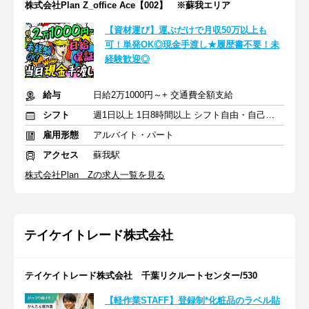
株式会社Plan Z_office Ace【002】 ※蘇我エリア
【資材運び】運ぶだけで月収50万以上も
可！単発OK◎現金手渡し★履歴書不要！未
経験歓迎◎
給与
日給2万1000円～+ 交通費全額支給
シフト
週1日以上 1日8時間以上 シフト自由・自己申告
雇用形態
アルバイト・パート
アクセス
蘇我駅
株式会社Plan Zの求人一覧を見る
テイケイトレード株式会社
テイケイトレード株式会社 千葉リクルートセンター/530
【軽作業STAFF】登録制*化粧品のラベル貼