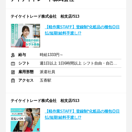
テイケイトレード株式会社 柏支店/513
【軽作業STAFF】登録制*化粧品の梱包◎日
払!短期!給料手渡し!?
給与
時給1333円～
シフト
週1日以上 1日6時間以上 シフト自由・自己申告
雇用形態
派遣社員
アクセス
五香駅
テイケイトレード株式会社 柏支店/513
【軽作業STAFF】登録制*化粧品の梱包◎日
払!短期!給料手渡し!?