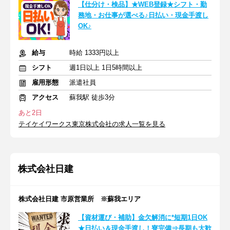
【仕分け・検品】★WEB登録★シフト・勤
務地・お仕事が選べる♪日払い・現金手渡し
OK♪
給与
時給 1333円以上
シフト
週1日以上 1日5時間以上
雇用形態
派遣社員
アクセス
蘇我駅 徒歩3分
あと2日
テイケイワークス東京株式会社の求人一覧を見る
株式会社日建
株式会社日建 市原営業所 ※蘇我エリア
【資材運び・補助】金欠解消に*短期1日OK
★日払い＆現金手渡し！寮完備⇒長期も大歓