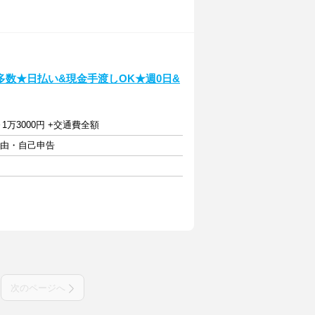
数★日払い&現金手渡しOK★週0日&
6～1万3000円 +交通費全額
自由・自己申告
次のページへ