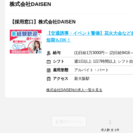
株式会社DAISEN
【採用窓口】株式会社DAISEN
【交通誘導・イベント警備】花火大会など多
短期もOK！
給与
(1)日給1万3000円～ (2)日給941
シフト
週1日以上 1日7時間以上 シフト
雇用形態
アルバイト・パート
アクセス
新大阪駅
株式会社DAISENの求人一覧を見る
1
前のページへ
求人数 全
1
件