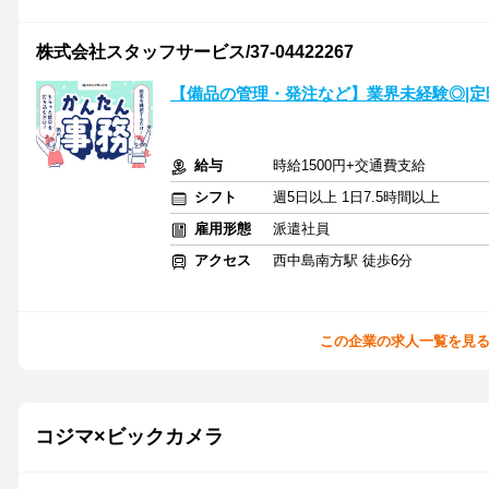
株式会社スタッフサービス/37-04422267
【備品の管理・発注など】業界未経験◎|定
給与
時給1500円+交通費支給
シフト
週5日以上 1日7.5時間以上
雇用形態
派遣社員
アクセス
西中島南方駅 徒歩6分
この企業の求人一覧を見
コジマ×ビックカメラ