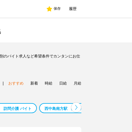
履歴
保存
集
種別のバイト求人など希望条件でカンタンにお仕
|
おすすめ
新着
時給
日給
月給
） 訪問介護 バイト
西中島南方駅 （大阪府） 保育補助 バイト