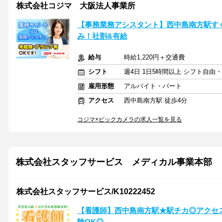
株式会社コジマ 大阪法人事業所
【事務業務アシスタント】西中島南方駅すぐ
み！社割&有給
給与
時給1,220円＋交通費
シフト
週4日 1日5時間以上 シフト自由
雇用形態
アルバイト・パート
アクセス
西中島南方駅 徒歩4分
コジマ×ビックカメラの求人一覧を見る
株式会社スタッフサービス メディカル事業本部
株式会社スタッフサービス/K10222452
【看護師】西中島南方駅★駅チカ◎アクセ
験OK◎