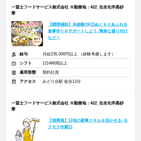
一冨士フードサービス株式会社 ※勤務地：422_住友化学黒砂
寮
【調理補助】未経験OK◎ぬくもりあふれる
食事作りをサポートしよう♪簡単な盛り付け
など！
給与
月給235,000円以上 （経験考慮します）
シフト
1日4時間以上
雇用形態
契約社員
アクセス
みどり台駅 徒歩12分
一冨士フードサービス株式会社 ※勤務地：422_住友化学黒砂
寮
【清掃員】日頃の家事スキルを活かせる♪モ
クモク作業◎