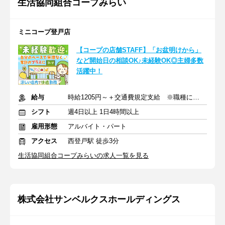
生活協同組合コープみらい
ミニコープ登戸店
【コープの店舗STAFF】「お盆明けから」
など開始日の相談OK♪未経験OK◎主婦多数
活躍中！
給与
時給1205円～＋交通費規定支給 ※職種により昇給あり
シフト
週4日以上 1日4時間以上
雇用形態
アルバイト・パート
アクセス
西登戸駅 徒歩3分
生活協同組合コープみらいの求人一覧を見る
株式会社サンベルクスホールディングス