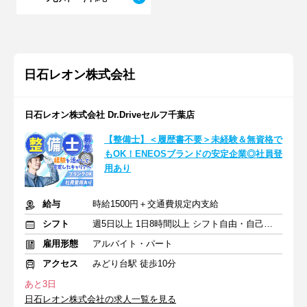
日石レオン株式会社
日石レオン株式会社 Dr.Driveセルフ千葉店
【整備士】＜履歴書不要＞未経験＆無資格で
もOK！ENEOSブランドの安定企業◎社員登
用あり
給与
時給1500円＋交通費規定内支給
シフト
週5日以上 1日8時間以上 シフト自由・自己申告
雇用形態
アルバイト・パート
アクセス
みどり台駅 徒歩10分
あと3日
日石レオン株式会社の求人一覧を見る