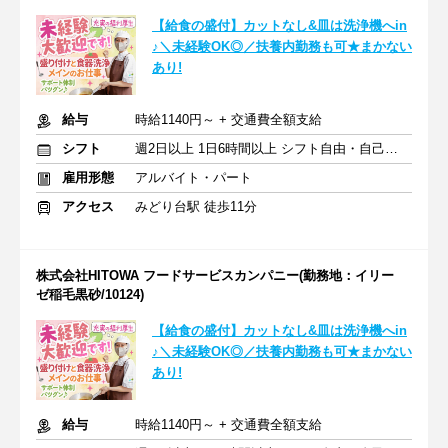
【給食の盛付】カットなし&皿は洗浄機へin
♪＼未経験OK◎／扶養内勤務も可★まかない
あり!
給与
時給1140円～ + 交通費全額支給
シフト
週2日以上 1日6時間以上 シフト自由・自己申告
雇用形態
アルバイト・パート
アクセス
みどり台駅 徒歩11分
株式会社HITOWA フードサービスカンパニー(勤務地：イリー
ゼ稲毛黒砂/10124)
【給食の盛付】カットなし&皿は洗浄機へin
♪＼未経験OK◎／扶養内勤務も可★まかない
あり!
給与
時給1140円～ + 交通費全額支給