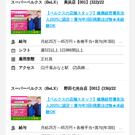
スーパーベルクス（BeLX） 美浜店【001】(322)/22
【ベルクスの店舗スタッフ】健康経営優良法
人2025に認定！賞与年3回/残業ほぼ無★未経
験OK
給与
月給25万～45万円＋各種手当+賞与(年3回) ※交通費支給
シフト
週5日以上 1日8時間以上
雇用形態
正社員
アクセス
(1)千葉みなと駅 (2)高柳駅 (3)市川大野駅
スーパーベルクス（BeLX） 野田七光台店【001】(336)/22
【ベルクスの店舗スタッフ】健康経営優良法
人2025に認定！賞与年3回/残業ほぼ無★未経
験OK
給与
月給25万～45万円＋各種手当+賞与(年3回) ※交通費支給