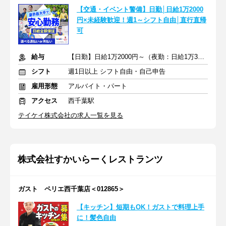
【交通・イベント警備】日勤│日給1万2000
円×未経験歓迎！週1～シフト自由│直行直帰
可
給与
【日勤】日給1万2000円～（夜勤：日給1万3500円～）
シフト
週1日以上 シフト自由・自己申告
雇用形態
アルバイト・パート
アクセス
西千葉駅
テイケイ株式会社の求人一覧を見る
株式会社すかいらーくレストランツ
ガスト ペリエ西千葉店＜012865＞
【キッチン】短期もOK！ガストで料理上手
に！髪色自由