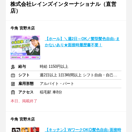
株式会社レインズインターナショナル（直営
店）
牛角 宮野木店
【ホール】＼週2日～OK／髪型髪色自由♪ま
かないあり★面接時履歴書不要！
給与
時給 1150円以上
シフト
週2日以上 1日3時間以上 シフト自由・自己申告
雇用形態
アルバイト・パート
アクセス
稲毛駅 車8分
本日、掲載終了
牛角 宮野木店
【キッチン】WワークOK◎髪色自由♪面接時