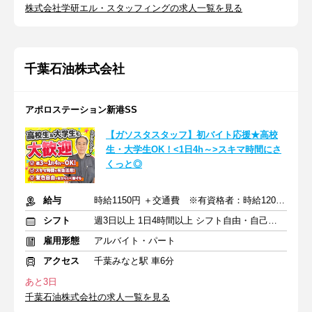
株式会社学研エル・スタッフィングの求人一覧を見る
千葉石油株式会社
アポロステーション新港SS
【ガソスタスタッフ】初バイト応援★高校
生・大学生OK！<1日4h～>スキマ時間にさ
くっと◎
給与
時給1150円 ＋交通費 ※有資格者：時給1200円～1500円 +交通費
シフト
週3日以上 1日4時間以上 シフト自由・自己申告
雇用形態
アルバイト・パート
アクセス
千葉みなと駅 車6分
あと3日
千葉石油株式会社の求人一覧を見る