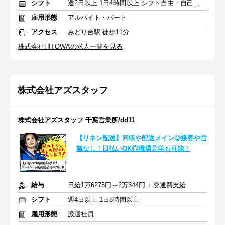
シフト
週2日以上 1日4時間以上 シフト自由・自己申告
雇用形態
アルバイト・パート
アクセス
みどり台駅 徒歩11分
株式会社HITOWAの求人一覧を見る
株式会社アズスタッフ
株式会社アズスタッフ 千葉営業所/dd11
【リネン配送】回収や配送メイン◎接客や営
業なし！日払いOK◎職場見学も可能！
給与
日給1万6275円～2万344円 + 交通費支給
シフト
週4日以上 1日8時間以上
雇用形態
派遣社員