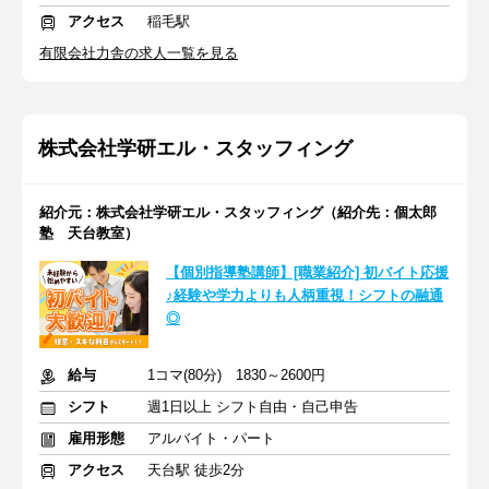
アクセス
稲毛駅
有限会社力舎の求人一覧を見る
株式会社学研エル・スタッフィング
紹介元：株式会社学研エル・スタッフィング（紹介先：個太郎
塾 天台教室）
【個別指導塾講師】[職業紹介] 初バイト応援
♪経験や学力よりも人柄重視！シフトの融通
◎
給与
1コマ(80分) 1830～2600円
シフト
週1日以上 シフト自由・自己申告
雇用形態
アルバイト・パート
アクセス
天台駅 徒歩2分