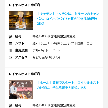
ロイヤルホスト幸町店
【キッチン】キッチンは、もう一つのキャン
パス。ロイホでバイト仲間ができる!未経験
OK◎
給与
時給1200円+交通費規定内支給
シフト
週2日以上 1日2時間以上 シフト自由・自己申告
雇用形態
アルバイト・パート
アクセス
みどり台駅 徒歩7分
ロイヤルホスト幸町店
【ホール】笑顔でスタート、ロイヤルホスト
の仲間に。学生活躍中＊前払いあり
給与
時給1200円+交通費規定内支給