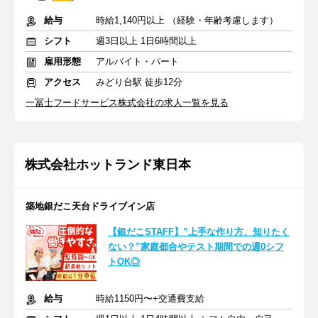
給与
時給1,140円以上 （経験・年齢考慮します）
シフト
週3日以上 1日6時間以上
雇用形態
アルバイト・パート
アクセス
みどり台駅 徒歩12分
一冨士フードサービス株式会社の求人一覧を見る
株式会社ホットランド東日本
築地銀だこ天台ドライブイン店
【銀だこSTAFF】”上手な作り方、知りたく
ない？”家庭都合やテスト期間での週0シフ
トOK◎
給与
時給1150円〜+交通費支給