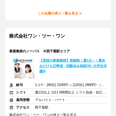
この企業の求人一覧を見る
株式会社ワン・ツー・ワン
家庭教師のノーバス ※西千葉駅エリア
【英語の家庭教師】登録制｜週1日～！夏休
みだけも◎帰省・試験休み相談OK♪大学生活
躍中
給与
1コマ：[90分] 2100円~／[120分] 2800円~（時給1400円~）+交通費
シフト
週1日以上 1日1.5時間以上 シフト自由・自己申告
雇用形態
アルバイト・パート
アクセス
西千葉駅
株式会社ワン・ツー・ワンの求人一覧を見る