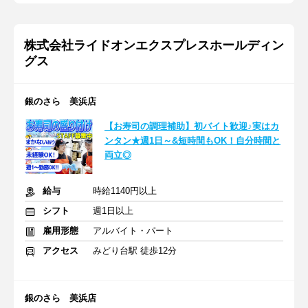
株式会社ライドオンエクスプレスホールディン
グス
銀のさら 美浜店
【お寿司の調理補助】初バイト歓迎♪実はカ
ンタン★週1日～&短時間もOK！自分時間と
両立◎
給与
時給1140円以上
シフト
週1日以上
雇用形態
アルバイト・パート
アクセス
みどり台駅 徒歩12分
銀のさら 美浜店