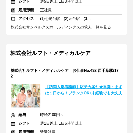
シフト
週5日以上 1日8時間以上
雇用形態
正社員
アクセス
(1)七光台駅 (2)天台駅 (3)北国分駅
株式会社サンベルクスホールディングスの求人一覧を見る
株式会社ルフト・メディカルケア
株式会社ルフト・メディカルケア お仕事No.492 西千葉駅/17
2
【訪問入浴看護師】駅チカ案件★単発・まず
は１日から！ブランクOK♪未経験でも大丈夫
給与
時給2100円～
シフト
週1日以上 1日6時間以上
雇用形態
派遣社員