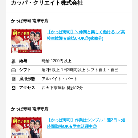
カッパ・クリエイト株式会社
かっぱ寿司 南津守店
【かっぱ寿司】＼仲間と楽しく働ける♪／高
校生歓迎★前払いOK◎(稼働分)
給与
時給 1200円以上
シフト
週2日以上 1日2時間以上 シフト自由・自己申告
雇用形態
アルバイト・パート
アクセス
西天下茶屋駅 徒歩12分
かっぱ寿司 南津守店
【かっぱ寿司】作業はシンプル！週2日～短
時間勤務OK★学生活躍中◎