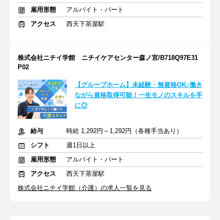
雇用形態
アルバイト・パート
アクセス
西天下茶屋駅
株式会社ニチイ学館 ニチイケアセンター森ノ宮/B718Q97E31
P02
【グループホーム】未経験・無資格OK♪働き
ながら資格取得可能！一生モノのスキルを手
に◎
給与
時給 1,292円～1,292円（各種手当あり）
シフト
週1日以上
雇用形態
アルバイト・パート
アクセス
西天下茶屋駅
株式会社ニチイ学館（介護）の求人一覧を見る