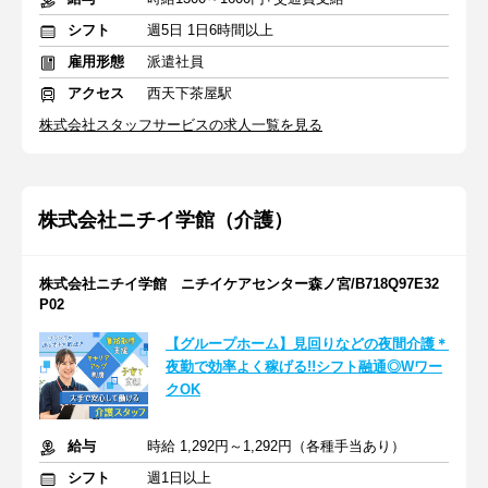
シフト
週5日 1日6時間以上
雇用形態
派遣社員
アクセス
西天下茶屋駅
株式会社スタッフサービスの求人一覧を見る
株式会社ニチイ学館（介護）
株式会社ニチイ学館 ニチイケアセンター森ノ宮/B718Q97E32
P02
【グループホーム】見回りなどの夜間介護＊
夜勤で効率よく稼げる!!シフト融通◎Wワー
クOK
給与
時給 1,292円～1,292円（各種手当あり）
シフト
週1日以上