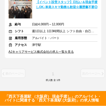
【イベント設営スタッフ】日払い＆現金手渡
しOK♪単発スキマ勤務も歓迎☆履歴書不要◎
給与
日給4,000円～12,000円
シフト
週1日以上 1日3時間以上 シフト自由・自己申告
雇用形態
アルバイト・パート
アクセス
津守駅
AJキャリアサービス株式会社の求人一覧を見る
1
前のページへ
次のページへ
求人数 全
1
件
「西天下茶屋駅 （大阪府） 現金手渡し」のアルバイト・
バイトに関連する「西天下茶屋駅 (大阪府)」の求人情報