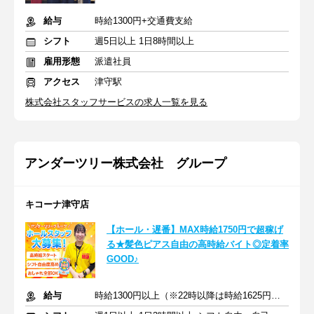
給与
時給1300円+交通費支給
シフト
週5日以上 1日8時間以上
雇用形態
派遣社員
アクセス
津守駅
株式会社スタッフサービスの求人一覧を見る
アンダーツリー株式会社 グループ
キコーナ津守店
【ホール・遅番】MAX時給1750円で超稼げ
る★髪色ピアス自由の高時給バイト◎定着率
GOOD♪
給与
時給1300円以上（※22時以降は時給1625円以上）+交通費