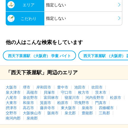
エリア
指定しない
指定しない
こだわり
他の人はこんな検索をしています
西天下茶屋駅 （大阪府） 学童 バイト
西天下茶屋駅 （大阪府） 
「西天下茶屋駅」周辺のエリア
大阪市
堺市
岸和田市
豊中市
池田市
吹田市
泉大津市
高槻市
貝塚市
守口市
枚方市
茨木市
八尾市
泉佐野市
富田林市
寝屋川市
河内長野市
松原市
大東市
和泉市
箕面市
柏原市
羽曳野市
門真市
摂津市
高石市
藤井寺市
東大阪市
泉南市
四條畷市
交野市
大阪狭山市
阪南市
泉北郡
豊能郡
三島郡
南河内郡
泉南郡