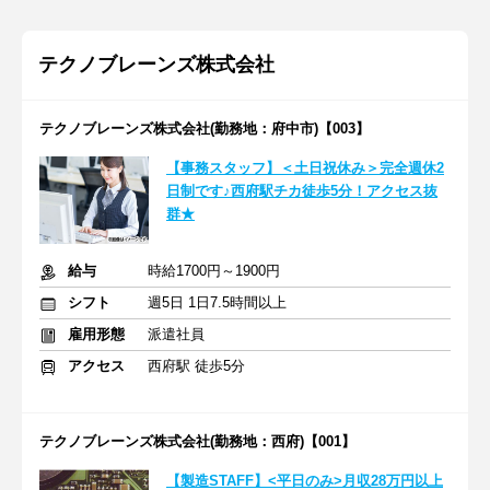
テクノブレーンズ株式会社
テクノブレーンズ株式会社(勤務地：府中市)【003】
【事務スタッフ】＜土日祝休み＞完全週休2
日制です♪西府駅チカ徒歩5分！アクセス抜
群★
給与
時給1700円～1900円
シフト
週5日 1日7.5時間以上
雇用形態
派遣社員
アクセス
西府駅 徒歩5分
テクノブレーンズ株式会社(勤務地：西府)【001】
【製造STAFF】<平日のみ>月収28万円以上