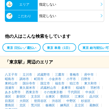
エリア
指定しない
指定しない
こだわり
他の人はこんな検索をしています
東京 日払い／週払い
東京 単発（1日）
東京 給与前払い可
「東京駅」周辺のエリア
八王子市
立川市
武蔵野市
三鷹市
青梅市
府中市
昭島市
調布市
町田市
小金井市
小平市
日野市
東村山市
国分寺市
国立市
福生市
狛江市
東大和市
清瀬市
東久留米市
武蔵村山市
多摩市
稲城市
羽村市
あきる野市
西東京市
その他東京都
千代田区
中央区
港区
新宿区
文京区
台東区
墨田区
江東区
品川区
目黒区
大田区
世田谷区
渋谷区
中野区
杉並区
豊島区
北区
荒川区
板橋区
練馬区
足立区
葛飾区