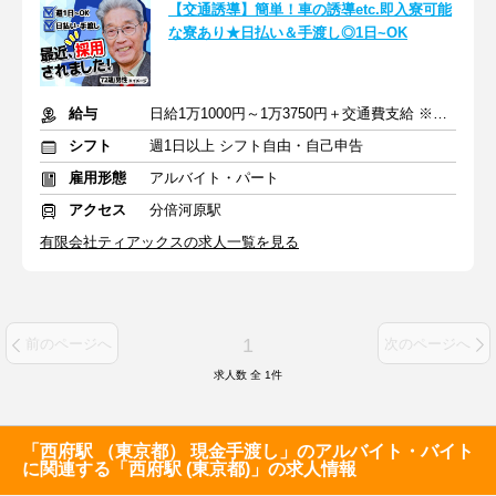
【交通誘導】簡単！車の誘導etc.即入寮可能
な寮あり★日払い＆手渡し◎1日~OK
給与
日給1万1000円～1万3750円＋交通費支給 ※日給保障あり
シフト
週1日以上 シフト自由・自己申告
雇用形態
アルバイト・パート
アクセス
分倍河原駅
有限会社ティアックスの求人一覧を見る
1
前のページへ
次のページへ
求人数 全
1
件
「西府駅 （東京都） 現金手渡し」のアルバイト・バイト
に関連する「西府駅 (東京都)」の求人情報