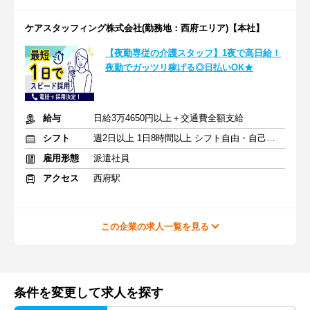
ケアスタッフィング株式会社(勤務地：西府エリア)【本社】
【夜勤専従の介護スタッフ】1夜で高日給！
夜勤でガッツリ稼げる◎日払いOK★
給与
日給3万4650円以上＋交通費全額支給
シフト
週2日以上 1日8時間以上 シフト自由・自己申告
雇用形態
派遣社員
アクセス
西府駅
この企業の求人一覧を見る
条件を変更して求人を探す