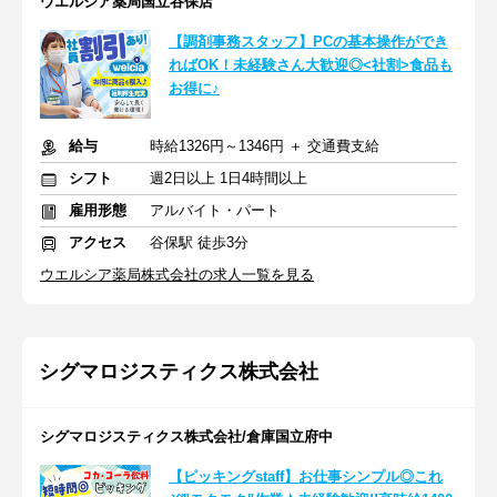
ウエルシア薬局国立谷保店
【調剤事務スタッフ】PCの基本操作ができ
ればOK！未経験さん大歓迎◎<社割>食品も
お得に♪
給与
時給1326円～1346円 ＋ 交通費支給
シフト
週2日以上 1日4時間以上
雇用形態
アルバイト・パート
アクセス
谷保駅 徒歩3分
ウエルシア薬局株式会社の求人一覧を見る
シグマロジスティクス株式会社
シグマロジスティクス株式会社/倉庫国立府中
【ピッキングstaff】お仕事シンプル◎これ