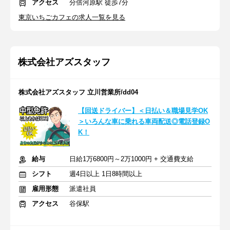
アクセス
分倍河原駅 徒歩7分
東京いちごカフェの求人一覧を見る
株式会社アズスタッフ
株式会社アズスタッフ 立川営業所/dd04
【回送ドライバー】＜日払い＆職場見学OK
＞いろんな車に乗れる車両配送◎電話登録O
K！
給与
日給1万6800円～2万1000円 + 交通費支給
シフト
週4日以上 1日8時間以上
雇用形態
派遣社員
アクセス
谷保駅