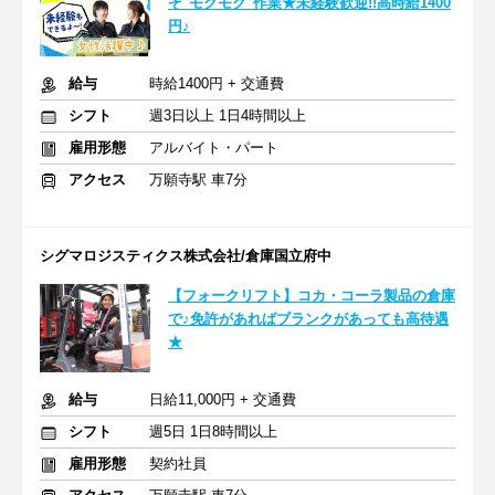
ぞ"モクモク"作業★未経験歓迎!!高時給1400
円♪
給与
時給1400円 + 交通費
シフト
週3日以上 1日4時間以上
雇用形態
アルバイト・パート
アクセス
万願寺駅 車7分
シグマロジスティクス株式会社/倉庫国立府中
【フォークリフト】コカ・コーラ製品の倉庫
で♪免許があればブランクがあっても高待遇
★
給与
日給11,000円 + 交通費
シフト
週5日 1日8時間以上
雇用形態
契約社員