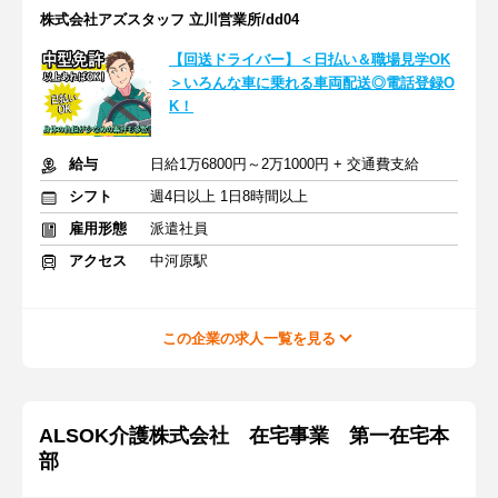
株式会社アズスタッフ 立川営業所/dd04
【回送ドライバー】＜日払い＆職場見学OK
＞いろんな車に乗れる車両配送◎電話登録O
K！
給与
日給1万6800円～2万1000円 + 交通費支給
シフト
週4日以上 1日8時間以上
雇用形態
派遣社員
アクセス
中河原駅
この企業の求人一覧を見る
ALSOK介護株式会社 在宅事業 第一在宅本
部