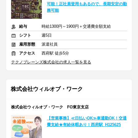
可能！正社員登用もあるので、長期安定の勤
務可能
給与
時給1300円～1900円＋交通費全額支給
シフト
週5日
雇用形態
派遣社員
アクセス
西府駅 徒歩5分
テクノブレーンズ株式会社の求人一覧を見る
株式会社ウィルオブ・ワーク
株式会社ウィルオブ・ワーク FO東京支店
【営業事務】≪日払いOK≫車通勤OK！交通
費支給★有給休暇あり！西府駅_H125625