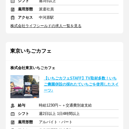
シフト
週3日以上
雇用形態
派遣社員
アクセス
中河原駅
株式会社ライフシールドの求人一覧を見る
東京いちごカフェ
株式会社東京いちごカフェ
【いちごカフェSTAFF】TV取材多数！いち
ご農園併設の採れたていちごを使用したスイ
ーツ♪
給与
時給1230円～＋交通費別途支給
シフト
週2日以上 1日4時間以上
雇用形態
アルバイト・パート