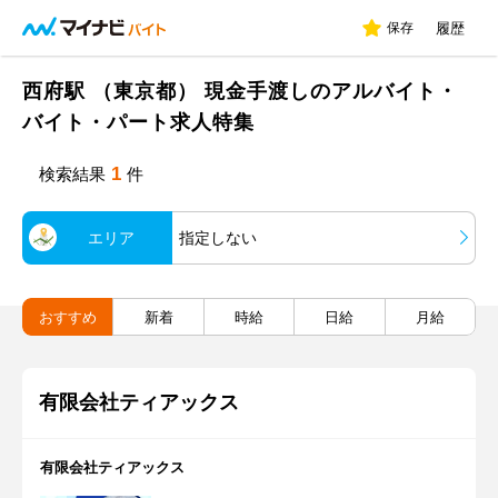
保存
履歴
西府駅 （東京都） 現金手渡しのアルバイト・
バイト・パート求人特集
1
検索結果
件
エリア
指定しない
おすすめ
新着
時給
日給
月給
有限会社ティアックス
有限会社ティアックス