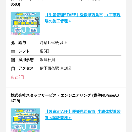
8583)
【生産管理STAFF】愛媛県西条市│＜工事現
場の施工管理＞
給与
時給1950円以上
シフト
週5日
雇用形態
派遣社員
アクセス
伊予西条駅 車10分
あと2日
株式会社スタッフサービス・エンジニアリング (案件NO/sseA3
4719)
【製造STAFF】愛媛県西条市│半導体製造装
置＜試験業務＞