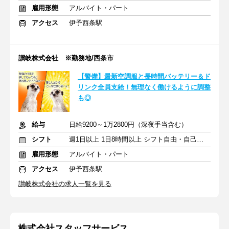
雇用形態
アルバイト・パート
アクセス
伊予西条駅
讃岐株式会社 ※勤務地/西条市
【警備】最新空調服と長時間バッテリー＆ド
リンク全員支給！無理なく働けるように調整
も◎
給与
日給9200～1万2800円（深夜手当含む）
シフト
週1日以上 1日8時間以上 シフト自由・自己申告
雇用形態
アルバイト・パート
アクセス
伊予西条駅
讃岐株式会社の求人一覧を見る
株式会社スタッフサービス