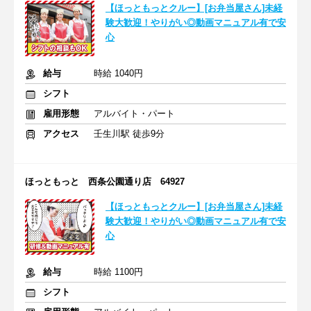
【ほっともっとクルー】[お弁当屋さん]未経
験大歓迎！やりがい◎動画マニュアル有で安
心
給与
時給 1040円
シフト
雇用形態
アルバイト・パート
アクセス
壬生川駅 徒歩9分
ほっともっと 西条公園通り店 64927
【ほっともっとクルー】[お弁当屋さん]未経
験大歓迎！やりがい◎動画マニュアル有で安
心
給与
時給 1100円
シフト