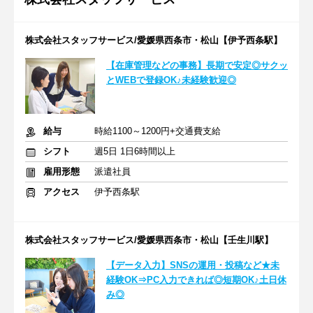
株式会社スタッフサービス/愛媛県西条市・松山【伊予西条駅】
【在庫管理などの事務】長期で安定◎サクッ
とWEBで登録OK♪未経験歓迎◎
給与
時給1100～1200円+交通費支給
シフト
週5日 1日6時間以上
雇用形態
派遣社員
アクセス
伊予西条駅
株式会社スタッフサービス/愛媛県西条市・松山【壬生川駅】
【データ入力】SNSの運用・投稿など★未
経験OK⇒PC入力できれば◎短期OK♪土日休
み◎