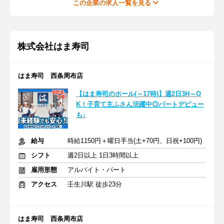
この企業の求人一覧を見る
株式会社はま寿司
はま寿司 西条周布店
【はま寿司のホール(～17時)】週2日3H～O
K！子育て主ふさん活躍中◎パートデビュー
も♪
給与
時給1150円＋曜日手当(土+70円、日祝+100円)
シフト
週2日以上 1日3時間以上
雇用形態
アルバイト・パート
アクセス
壬生川駅 徒歩23分
はま寿司 西条周布店