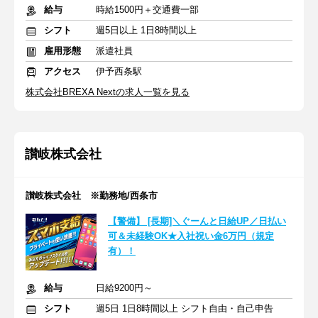
給与
時給1500円＋交通費一部
シフト
週5日以上 1日8時間以上
雇用形態
派遣社員
アクセス
伊予西条駅
株式会社BREXA Nextの求人一覧を見る
讃岐株式会社
讃岐株式会社 ※勤務地/西条市
【警備】 [長期]＼ぐーんと日給UP／日払い
可＆未経験OK★入社祝い金6万円（規定
有）！
給与
日給9200円～
シフト
週5日 1日8時間以上 シフト自由・自己申告