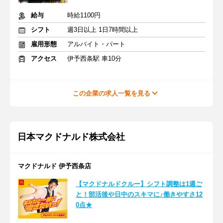
給与
時給1100円
シフト
週3日以上 1日7時間以上
雇用形態
アルバイト・パート
アクセス
伊予西条駅 車10分
この企業の求人一覧を見る
日本マクドナルド株式会社
マクドナルド 伊予西条店
【マクドナルドクルー】シフト調整は1週ご
と！部活後や日中のスキマに♪働きやすさ12
0点★