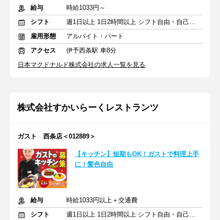
給与
時給1033円～
シフト
週1日以上 1日2時間以上 シフト自由・自己申告
雇用形態
アルバイト・パート
アクセス
伊予西条駅 車8分
日本マクドナルド株式会社の求人一覧を見る
株式会社すかいらーくレストランツ
ガスト 西条店＜012889＞
【キッチン】短期もOK！ガストで料理上手
に！髪色自由
給与
時給1033円以上＋交通費
シフト
週1日以上 1日2時間以上 シフト自由・自己申告