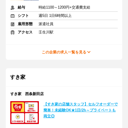
給与
時給1100～1200円+交通費支給
シフト
週5日 1日6時間以上
雇用形態
派遣社員
アクセス
壬生川駅
この企業の求人一覧を見る
すき家
すき家 西条新田店
【すき家の店舗スタッフ】セルフオーダーで
簡単！未経験OK★1日/2h～プライベートも
両立◎