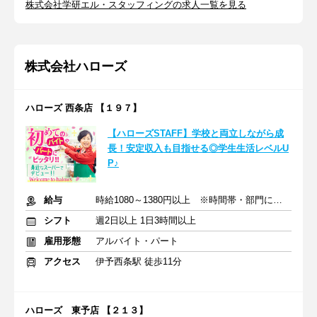
株式会社学研エル・スタッフィングの求人一覧を見る
株式会社ハローズ
ハローズ 西条店 【１９７】
【ハローズSTAFF】学校と両立しながら成
長！安定収入も目指せる◎学生生活レベルU
P♪
給与
時給1080～1380円以上 ※時間帯・部門による※交通費支給
シフト
週2日以上 1日3時間以上
雇用形態
アルバイト・パート
アクセス
伊予西条駅 徒歩11分
ハローズ 東予店 【２１３】