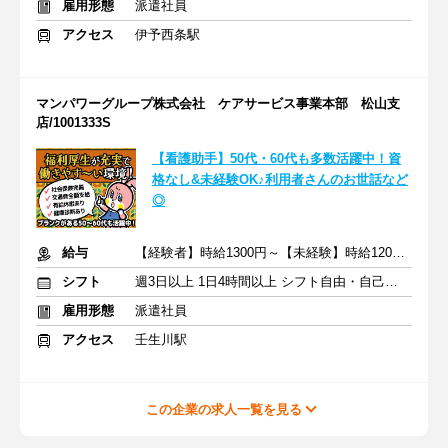
雇用形態
派遣社員
アクセス
伊予西条駅
マンパワーグループ株式会社 ケアサービス事業本部 松山支
店/1001333S
【看護助手】50代・60代も多数活躍中！資
格なし&未経験OK♪利用者さんのお世話など
◎
給与
【経験者】時給1300円～【未経験】時給1200円～ ※交通費全額
シフト
週3日以上 1日4時間以上 シフト自由・自己申告
雇用形態
派遣社員
アクセス
壬生川駅
この企業の求人一覧を見る