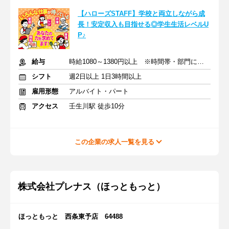
【ハローズSTAFF】学校と両立しながら成
長！安定収入も目指せる◎学生生活レベルU
P♪
給与
時給1080～1380円以上 ※時間帯・部門による※交通費支給
シフト
週2日以上 1日3時間以上
雇用形態
アルバイト・パート
アクセス
壬生川駅 徒歩10分
この企業の求人一覧を見る
株式会社プレナス（ほっともっと）
ほっともっと 西条東予店 64488