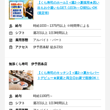
【くら寿司のホール】<週2~>夏採用★思い
出もお小遣いもGET♪1日3h～◎前払いOK
(規定有)
給与
時給1033～1375円以上 ※時間帯による
シフト
週2日以上 1日3時間以上
雇用形態
アルバイト・パート
アクセス
伊予西条駅 徒歩23分
無添くら寿司 伊予西条店
【くら寿司のキッチン】<週2~>夏からパー
トデビュー★家庭と両立◎お家で面接OK！
給与
時給1100円～
シフト
週2日以上 1日3時間以上