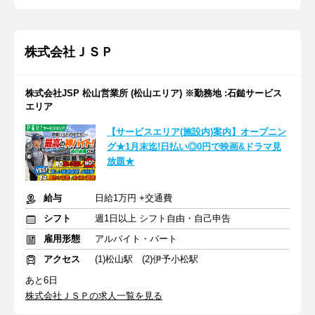
株式会社ＪＳＰ
株式会社JSP 松山営業所 (松山エリア) ※勤務地 :石鎚サービス
エリア
【サービスエリア(施設内)案内】オープニン
グ★1月末迄!日払い◎0円で映画&ドラマ見
放題★
給与
日給1万円 +交通費
シフト
週1日以上 シフト自由・自己申告
雇用形態
アルバイト・パート
アクセス
(1)松山駅 (2)伊予小松駅
あと6日
株式会社ＪＳＰの求人一覧を見る