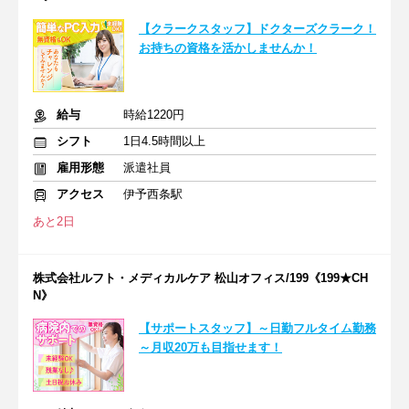
【クラークスタッフ】ドクターズクラーク！
お持ちの資格を活かしませんか！
給与
時給1220円
シフト
1日4.5時間以上
雇用形態
派遣社員
アクセス
伊予西条駅
あと2日
株式会社ルフト・メディカルケア 松山オフィス/199《199★CH
N》
【サポートスタッフ】～日勤フルタイム勤務
～月収20万も目指せます！