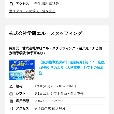
アクセス
壬生川駅 車13分
遊スタジアムの求人一覧を見る
株式会社学研エル・スタッフィング
紹介元：株式会社学研エル・スタッフィング（紹介先：ナビ個
別指導学院/伊予西条校）
【個別指導塾講師】[職業紹介] 初バイト応援
♪経験や学力よりも人柄重視！シフトの融通
◎
給与
1コマ(90分) 1710～2199円
シフト
週1日以上 シフト自由・自己申告
雇用形態
アルバイト・パート
アクセス
伊予西条駅 徒歩14分