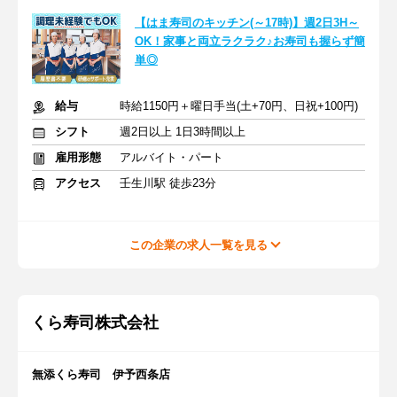
【はま寿司のキッチン(～17時)】週2日3H～
OK！家事と両立ラクラク♪お寿司も握らず簡
単◎
給与
時給1150円＋曜日手当(土+70円、日祝+100円)
シフト
週2日以上 1日3時間以上
雇用形態
アルバイト・パート
アクセス
壬生川駅 徒歩23分
この企業の求人一覧を見る
くら寿司株式会社
無添くら寿司 伊予西条店