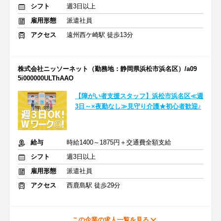
シフト
週3日以上
雇用形態
派遣社員
アクセス
遠州西ケ崎駅 徒歩13分
株式会社ニッソーネット（勤務地：静岡県浜松市浜名区）/a09
5i000000ULThAAO
【障がい者支援スタッフ】浜松市浜名区≪週
3日～×夜勤なし≫見守り介護★初心者歓迎♪
給与
時給1400～1875円＋交通費全額支給
シフト
週3日以上
雇用形態
派遣社員
アクセス
西鹿島駅 徒歩29分
この企業の求人一覧を見る