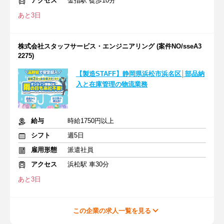
アクセス
金指駅 徒歩10分
あと3日
株式会社スタッフサービス・エンジニアリング (案件NO/sseA3
2275)
【製造STAFF】静岡県浜松市浜名区│部品納
入と在庫管理の物流業務
給与
時給1750円以上
シフト
週5日
雇用形態
派遣社員
アクセス
浜松駅 車30分
あと3日
この企業の求人一覧を見る