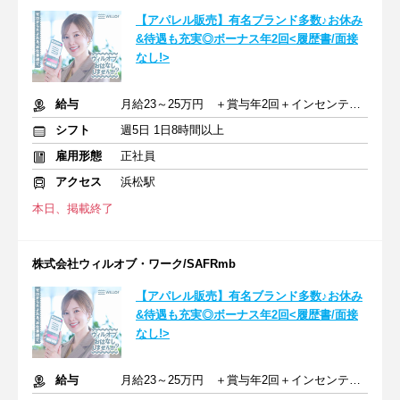
【アパレル販売】有名ブランド多数♪お休み
&待遇も充実◎ボーナス年2回<履歴書/面接
なし!>
給与
月給23～25万円 ＋賞与年2回＋インセンティブ＋交通費
シフト
週5日 1日8時間以上
雇用形態
正社員
アクセス
浜松駅
本日、掲載終了
株式会社ウィルオブ・ワーク/SAFRmb
【アパレル販売】有名ブランド多数♪お休み
&待遇も充実◎ボーナス年2回<履歴書/面接
なし!>
給与
月給23～25万円 ＋賞与年2回＋インセンティブ＋交通費