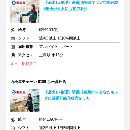
【品出し/整理】遅番|西松屋で安定◎未経験
OK★バイトにも賞与あり
給与
時給1097円～
シフト
週4日以上 1日6時間以上
雇用形態
アルバイト・パート
アクセス
上島駅 車13分
本日、掲載終了
西松屋チェーン 0189 浜松高丘店
【品出し/整理】早番|未経験OK♪どなたもス
グに活躍可能◎残業なし★
給与
時給1097円～
シフト
週2日以上 1日5時間以上