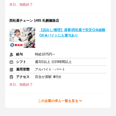
本日、掲載終了
西松屋チェーン 1495 札幌篠路店
【品出し/整理】遅番|西松屋で安定◎未経験
OK★バイトにも賞与あり
給与
時給1075円～
シフト
週3日以上 1日5時間以上
雇用形態
アルバイト・パート
アクセス
百合が原駅 車5分
本日、掲載終了
この企業の求人一覧を見る