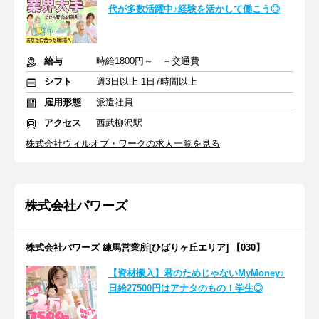
代が多数活躍中♪経験を活かして働こう◎
給与
時給1800円～ ＋交通費
シフト
週3日以上 1日7時間以上
雇用形態
派遣社員
アクセス
西武柳沢駅
株式会社ウィルオブ・ワークの求人一覧を見る
株式会社パワーズ
株式会社パワーズ 練馬営業所[ひばりヶ丘エリア] 【030】
【資材搬入】君のためじゃないMyMoney♪
日給27500円はアナタのもの！学生◎