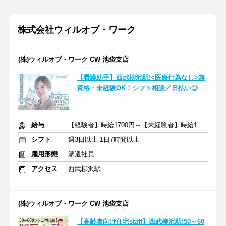
株式会社ウィルオブ・ワーク
(株)ウィルオブ・ワーク CW 池袋支店
【看護助手】西武柳沢駅!<医療行為なし>無
資格・未経験OK！シフト相談／日払い◎
給与
【経験者】時給1700円～【未経験者】時給1500円～ ＋交通費
シフト
週3日以上 1日7時間以上
雇用形態
派遣社員
アクセス
西武柳沢駅
(株)ウィルオブ・ワーク CW 池袋支店
【高齢者向け住宅staff】西武柳沢駅!50～60