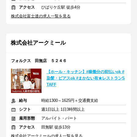
アクセス
ひばりケ丘駅 徒歩4分
株式会社富士達の求人一覧を見る
株式会社アークミール
フォルクス 田無店 ５２４６
【ホール・キッチン】#稼働分の前払いok #
染髪・ピアスok #まかない有★レストランS
TAFF
給与
時給1300～1625円＋交通費支給
シフト
週1日以上 1日3時間以上
雇用形態
アルバイト・パート
アクセス
田無駅 徒歩13分
株式会社アークミールの求人一覧を見る