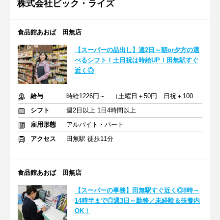
株式会社ビック・ライズ
食品館あおば 田無店
【スーパーの品出し】週2日～朝or夕方の選
べるシフト！土日祝は時給UP！田無駅すぐ
近く◎
給与
時給1226円～ （土曜日＋50円 日祝＋100円）＋交通費
シフト
週2日以上 1日4時間以上
雇用形態
アルバイト・パート
アクセス
田無駅 徒歩11分
食品館あおば 田無店
【スーパーの事務】田無駅すぐ近く◎8時～
14時半まで◎週3日～勤務／未経験＆扶養内
OK！