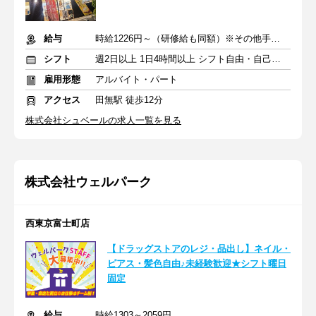
給与
時給1226円～（研修給も同額）※その他手当あり
シフト
週2日以上 1日4時間以上 シフト自由・自己申告
雇用形態
アルバイト・パート
アクセス
田無駅 徒歩12分
株式会社シュベールの求人一覧を見る
株式会社ウェルパーク
西東京富士町店
【ドラッグストアのレジ・品出し】ネイル・
ピアス・髪色自由♪未経験歓迎★シフト曜日
固定
給与
時給1303～2059円