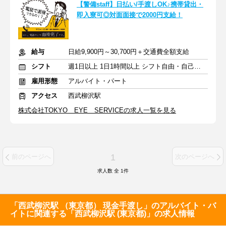
【警備staff】日払い/手渡しOK♪携帯貸出・
即入寮可◎対面面接で2000円支給！
給与
日給9,900円～30,700円＋交通費全額支給
シフト
週1日以上 1日1時間以上 シフト自由・自己申告
雇用形態
アルバイト・パート
アクセス
西武柳沢駅
株式会社TOKYO EYE SERVICEの求人一覧を見る
1
前のページへ
次のページへ
求人数 全
1
件
「西武柳沢駅 （東京都） 現金手渡し」のアルバイト・バ
イトに関連する「西武柳沢駅 (東京都)」の求人情報