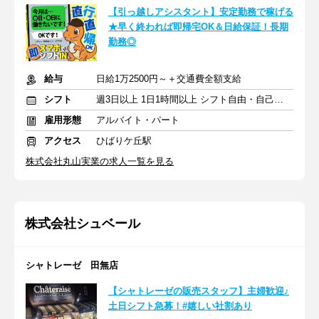
【引っ越しアシスタント】安定勤務で稼げる
★早く終われば即帰宅OK＆日給保証！長期
勤務◎
給与
日給1万2500円～＋交通費全額支給
シフト
週3日以上 1日1時間以上 シフト自由・自己申告
雇用形態
アルバイト・パート
アクセス
ひばりケ丘駅
株式会社丸山実業の求人一覧を見る
株式会社シュベール
シャトレーゼ 田無店
【シャトレーゼの販売スタッフ】主婦歓迎♪
土日シフト急募！#嬉しい社割あり