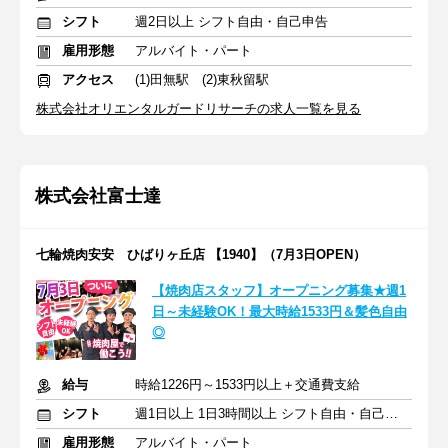
シフト
週2日以上 シフト自由・自己申告
雇用形態
アルバイト・パート
アクセス
(1)田無駅 (2)東秋留駅
株式会社オリエンタルガードリサーチの求人一覧を見る
株式会社富士達
七輪焼肉安安 ひばりヶ丘店 【1940】（7月3日OPEN）
【焼肉店スタッフ】オープニング募集★週1
日～未経験OK！最大時給1533円＆髪色自由
◎
給与
時給1226円～1533円以上＋交通費支給
シフト
週1日以上 1日3時間以上 シフト自由・自己申告
雇用形態
アルバイト・パート