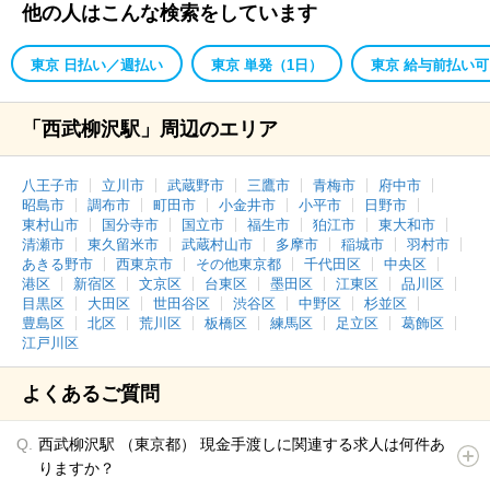
他の人はこんな検索をしています
東京 日払い／週払い
東京 単発（1日）
東京 給与前払い可
「西武柳沢駅」周辺のエリア
八王子市
立川市
武蔵野市
三鷹市
青梅市
府中市
昭島市
調布市
町田市
小金井市
小平市
日野市
東村山市
国分寺市
国立市
福生市
狛江市
東大和市
清瀬市
東久留米市
武蔵村山市
多摩市
稲城市
羽村市
あきる野市
西東京市
その他東京都
千代田区
中央区
港区
新宿区
文京区
台東区
墨田区
江東区
品川区
目黒区
大田区
世田谷区
渋谷区
中野区
杉並区
豊島区
北区
荒川区
板橋区
練馬区
足立区
葛飾区
江戸川区
よくあるご質問
西武柳沢駅 （東京都） 現金手渡しに関連する求人は何件あ
りますか？