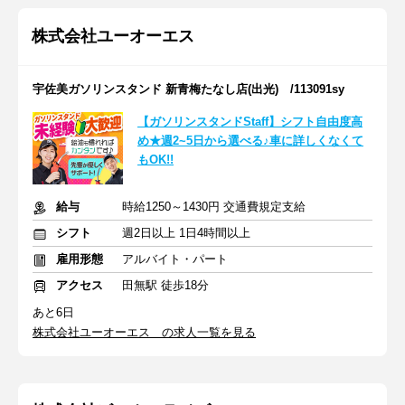
株式会社ユーオーエス
宇佐美ガソリンスタンド 新青梅たなし店(出光) /113091sy
【ガソリンスタンドStaff】シフト自由度高
め★週2~5日から選べる♪車に詳しくなくて
もOK!!
給与
時給1250～1430円 交通費規定支給
シフト
週2日以上 1日4時間以上
雇用形態
アルバイト・パート
アクセス
田無駅 徒歩18分
あと6日
株式会社ユーオーエス の求人一覧を見る