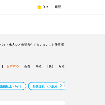
履歴
保存
のバイト求人など希望条件でカンタンにお仕事探
|
おすすめ
新着
時給
日給
月給
介護福祉士 バイト
西長堀駅 （大阪府） ｗｅｂ デザイナー バイト