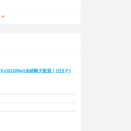
る
61109pt)未経験大歓迎！[仕][Ｐ]