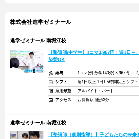
株式会社進学ゼミナール
進学ゼミナール 南堀江校
【塾講師/中学生】1コマ3,967円！週1日
染髪OK
給与
1コマ(例 数学140分) 3,967円 
シフト
週1日以上 1日1.5時間以上 シ
雇用形態
アルバイト・パート
アクセス
西長堀駅 徒歩3分
進学ゼミナール 南堀江校
【塾講師（個別指導）】子どもたちの未来を育