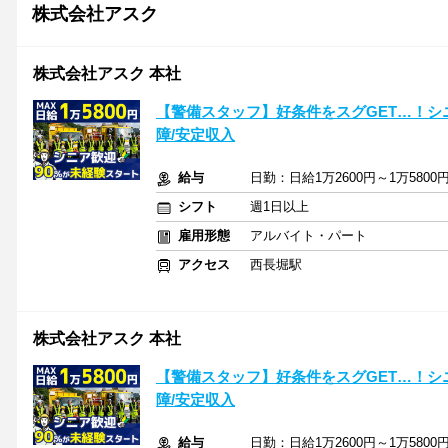
株式会社アスク
株式会社アスク 本社
【警備スタッフ】好条件をスグGET…！シ
障/安定収入
給与
日勤：日給1万2600円～1万5800
シフト
週1日以上
雇用形態
アルバイト・パート
アクセス
西長堀駅
株式会社アスク 本社
【警備スタッフ】好条件をスグGET…！シ
障/安定収入
給与
日勤：日給1万2600円～1万5800