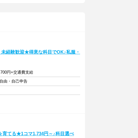
～、未経験歓迎★得意な科目でOK♪私服・
～ 7,700円+交通費支給
フト自由・自己申告
てる★1コマ1,734円～♪科目選べ