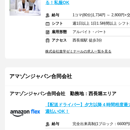
る！私服OK
給与
1コマ(80分)1,734円 ～ 2,80
シフト
週1日以上 1日1.5時間以上 シ
雇用形態
アルバイト・パート
アクセス
西長堀駅 徒歩3分
株式会社進学ゼミナールの求人一覧を見る
アマゾンジャパン合同会社
アマゾンジャパン合同会社 勤務地：西長堀エリア
【配送ドライバー】夕方以降４時間程度最大10
週払いOK！
給与
完全出来高制(1ブロック：6600