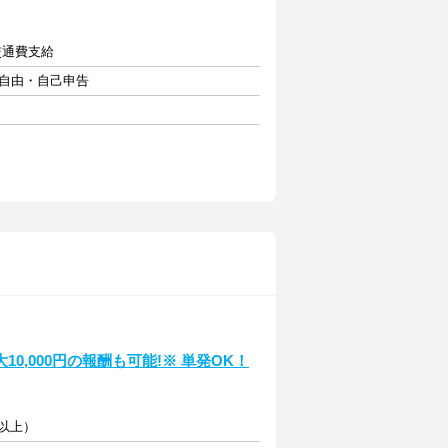
0円+交通費支給
フト自由・自己申告
,000円の報酬も可能!※ 単発OK！
円以上）