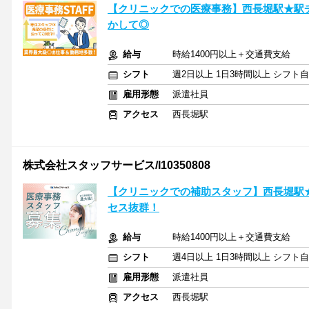
【クリニックでの医療事務】西長堀駅★駅
かして◎
給与
時給1400円以上＋交通費支給
シフト
週2日以上 1日3時間以上 シフト
雇用形態
派遣社員
アクセス
西長堀駅
株式会社スタッフサービス/I10350808
【クリニックでの補助スタッフ】西長堀駅
セス抜群！
給与
時給1400円以上＋交通費支給
シフト
週4日以上 1日3時間以上 シフト
雇用形態
派遣社員
アクセス
西長堀駅