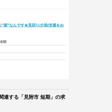
より"家"なんです★見回り/介助/支援をお
費全額
関連する「見附市 短期」の求