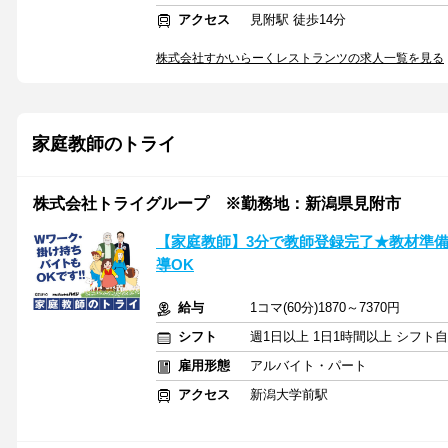
アクセス
見附駅 徒歩14分
株式会社すかいらーくレストランツの求人一覧を見る
家庭教師のトライ
株式会社トライグループ ※勤務地：新潟県見附市
【家庭教師】3分で教師登録完了★教材準備
導OK
給与
1コマ(60分)1870～7370円
シフト
週1日以上 1日1時間以上 シフト
雇用形態
アルバイト・パート
アクセス
新潟大学前駅