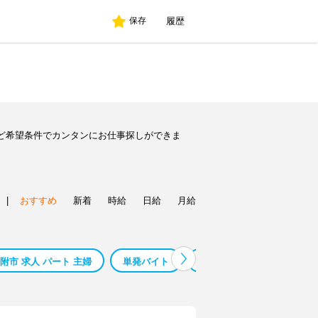
履歴
保存
ど希望条件でカンタンにお仕事探しができま
|
おすすめ
新着
時給
日給
月給
附市 求人 パート 主婦
単発バイト
単発バイト１日
万博