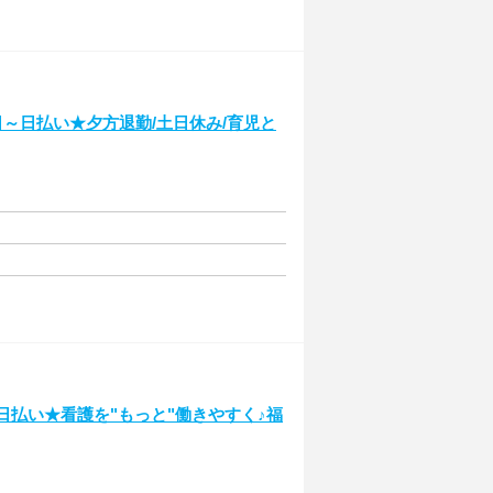
日～日払い★夕方退勤/土日休み/育児と
日払い★看護を"もっと"働きやすく♪福