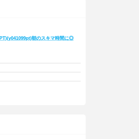
(y041099pt)朝のスキマ時間に◎