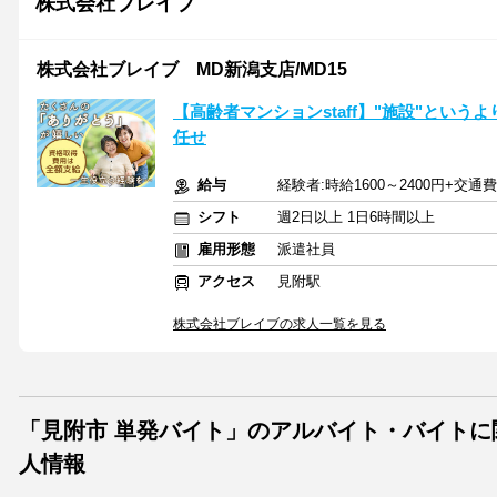
株式会社ブレイブ
株式会社ブレイブ MD新潟支店/MD15
【高齢者マンションstaff】"施設"という
任せ
給与
経験者:時給1600～2400円+交通
シフト
週2日以上 1日6時間以上
雇用形態
派遣社員
アクセス
見附駅
株式会社ブレイブの求人一覧を見る
「見附市 単発バイト」のアルバイト・バイトに
人情報